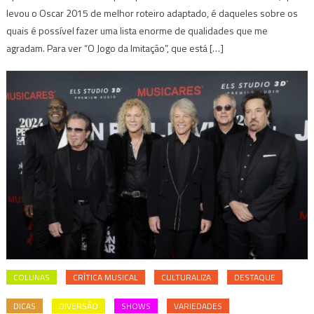
levou o Oscar 2015 de melhor roteiro adaptado, é daqueles sobre os
quais é possível fazer uma lista enorme de qualidades que me
agradam. Para ver “O Jogo da Imitação”, que está […]
COLUNAS
CRÍTICA MUSICAL
CULTURALIZA
DESTAQUE
DICAS
DIVERSÃO
SHOWS
VARIEDADES