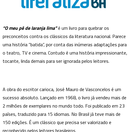
laranja
Lima
–
“O meu pé de laranja lima”
é um livro para quebrar os
José
Mauro
preconceitos contra os clássicos da literatura nacional. Parece
de
uma história “batida”, por conta das inúmeras adaptações para
Vasconcelos
o teatro, TV e cinema. Contudo é uma história impressionante,
tocante, linda demais para ser ignorada pelos leitores.
A obra do escritor carioca, José Mauro de Vasconcelos é um
sucesso absoluto. Lançado em 1968, o livro já vendeu mais de
2 milhões de exemplares no mundo todo. Foi publicado em 23
países, traduzido para 15 idiomas. No Brasil já teve mais de
150 edições. É um clássico que precisa ser valorizado e
reconhecido pelos leitores brasileiros.