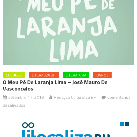
COLUNAS
LITERALIZA BH
LITERATURA
LIVROS
O Meu Pé De Laranja Lima – José Mauro De
Vasconcelos
setembro 17, 2018
Redação Culturaliza BH
Comentários
em
desativados
O
Meu
pé
de