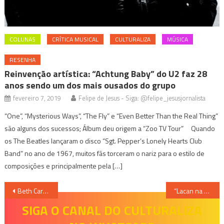
COLUNAS
CRÍTICA MUSICAL
CULTURALIZA
MÚSICA
RESENHA
Reinvenção artística: “Achtung Baby” do U2 faz 28
anos sendo um dos mais ousados do grupo
fevereiro 7, 2019
Felipe de Jesus - Siga: @felipe_jesusjornalista
“One”, “Mysterious Ways”, “The Fly” e “Even Better Than the Real Thing”
são alguns dos sucessos; Álbum deu origem a “Zoo TV Tour” Quando
os The Beatles lançaram o disco “Sgt. Pepper’s Lonely Hearts Club
Band” no ano de 1967, muitos fãs torceram o nariz para o estilo de
composições e principalmente pela […]
Navegação
Beth Carvalho e Fundo de Quintal no KM de Vantagens Hall
“Lacan na Academia – Conversando com a literatura”
de
SIGA O CANAL DO CULTURALIZA