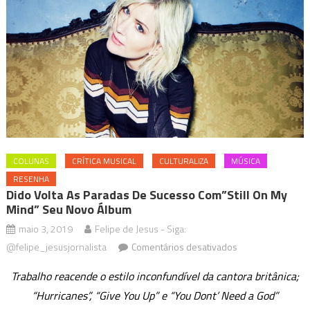
COLUNAS
CRÍTICA MUSICAL
CULTURALIZA
MÚSICA
RESENHA
Dido Volta As Paradas De Sucesso Com”Still On My
Mind” Seu Novo Álbum
maio 3, 2019
Felipe de Jesus - Siga:
em
@felipe_jesusjornalista
Comentários desativados
Dido
Trabalho reacende o estilo inconfundível da cantora britânica;
volta
“Hurricanes”, “Give You Up” e “You Dont’ Need a God”
as