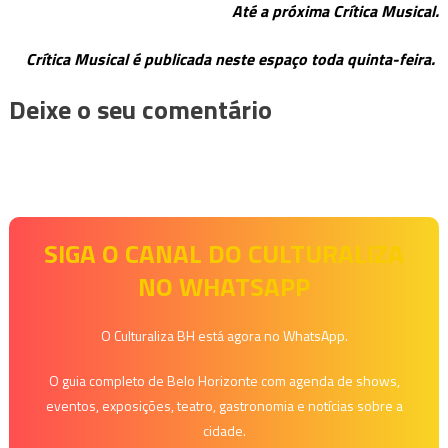
Até a próxima Crítica Musical.
Crítica Musical é publicada neste espaço toda quinta-feira.
Deixe o seu comentário
SIGA O CANAL DO CULTURALIZA
NO WHATSAPP
O Culturaliza BH está agora no WhatsApp.
O guia completo de Belo Horizonte com agenda de shows,
eventos, exposições, teatro, gastronomia e notícias sobre a
cidade.