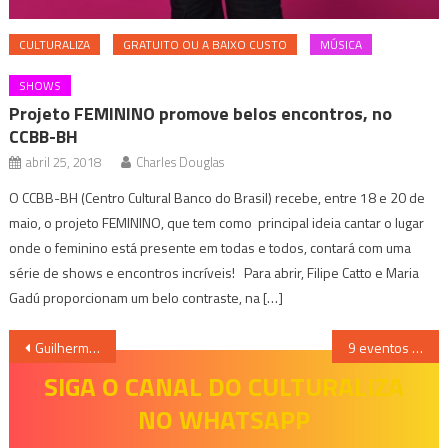
CULTURALIZA
GRATUITO OU A BAIXO CUSTO
MÚSICA
SHOWS
Projeto FEMININO promove belos encontros, no
CCBB-BH
abril 25, 2018
Charles Douglas
O CCBB-BH (Centro Cultural Banco do Brasil) recebe, entre 18 e 20 de
maio, o projeto FEMININO, que tem como principal ideia cantar o lugar
onde o feminino está presente em todas e todos, contará com uma
série de shows e encontros incríveis! Para abrir, Filipe Catto e Maria
Gadú proporcionam um belo contraste, na […]
Navegação
Guilherme Arantes celebra 43 anos de carreira em show no Palácio das Artes
9 eventos gratuitos ou a baixo custo neste final de semana em BH; confira
de
SIGA O CANAL DO CULTURALIZA
NO WHATSAPP
Post