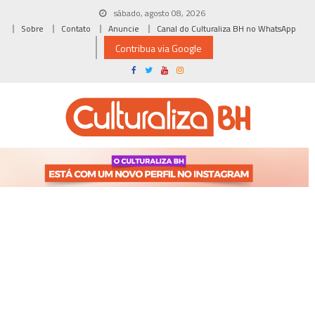
Skip
sábado, agosto 08, 2026
to
Sobre
Contato
Anuncie
Canal do Culturaliza BH no WhatsApp
content
Contribua via Google