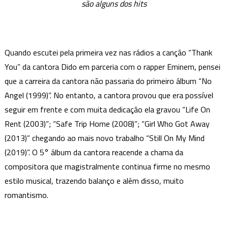
são alguns dos hits
paradas
de
sucesso
com”Still
Quando escutei pela primeira vez nas rádios a canção “Thank
On
You” da cantora Dido em parceria com o rapper Eminem, pensei
My
que a carreira da cantora não passaria do primeiro álbum “No
Mind”
seu
Angel (1999)”. No entanto, a cantora provou que era possível
novo
seguir em frente e com muita dedicação ela gravou “Life On
álbum
Rent (2003)”; “Safe Trip Home (2008)”; “Girl Who Got Away
(2013)” chegando ao mais novo trabalho “Still On My Mind
(2019)”. O 5° álbum da cantora reacende a chama da
compositora que magistralmente continua firme no mesmo
estilo musical, trazendo balanço e além disso, muito
romantismo.