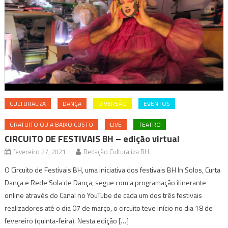
CULTURALIZA
DANÇA
DIVERSÃO
EVENTOS
GRATUITO OU A BAIXO CUSTO
LIVE
TEATRO
CIRCUITO DE FESTIVAIS BH – edição virtual
fevereiro 27, 2021
Redação Culturaliza BH
O Circuito de Festivais BH, uma iniciativa dos festivais BH In Solos, Curta
Dança e Rede Sola de Dança, segue com a programação itinerante
online através do Canal no YouTube de cada um dos três festivais
realizadores até o dia 07 de março, o circuito teve início no dia 18 de
fevereiro (quinta-feira). Nesta edição […]