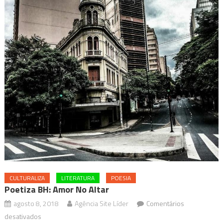
CULTURALIZA
LITERATURA
POESIA
Poetiza BH: Amor No Altar
agosto 8, 2018
Agência Site Líder
Comentários
em
desativados