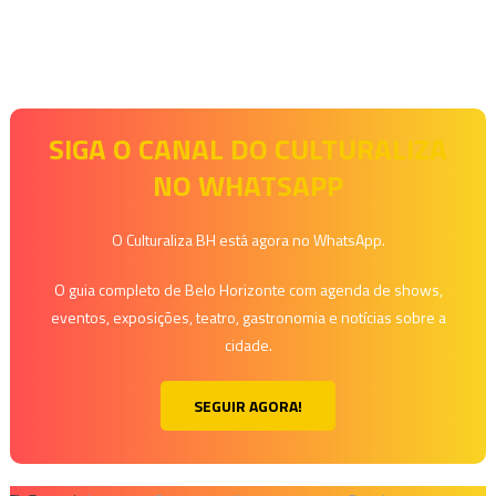
SIGA O CANAL DO CULTURALIZA
NO WHATSAPP
O Culturaliza BH está agora no WhatsApp.
O guia completo de Belo Horizonte com agenda de shows,
eventos, exposições, teatro, gastronomia e notícias sobre a
cidade.
SEGUIR AGORA!