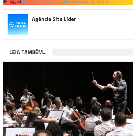
Tagged
altar
,
amor
,
Casamento
,
literatura
,
poema
,
Poesia
Agência Site Líder
LEIA TAMBÉM...