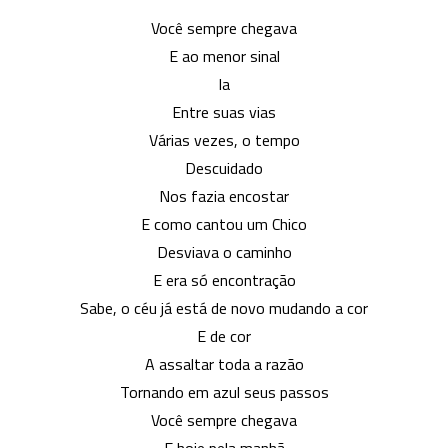
Poetiza
Você sempre chegava
BH:
E ao menor sinal
Amor
Ia
no
Altar
Entre suas vias
Várias vezes, o tempo
Descuidado
Nos fazia encostar
E como cantou um Chico
Desviava o caminho
E era só encontração
Sabe, o céu já está de novo mudando a cor
E de cor
A assaltar toda a razão
Tornando em azul seus passos
Você sempre chegava
E hoje pela manhã