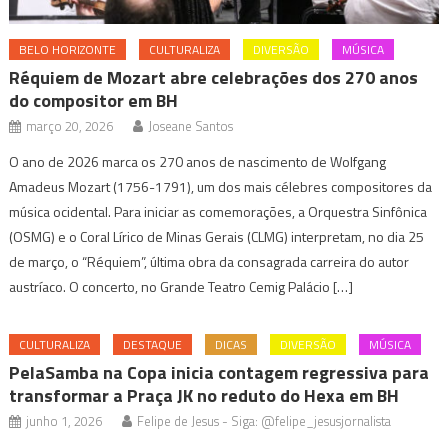
BELO HORIZONTE
CULTURALIZA
DIVERSÃO
MÚSICA
Réquiem de Mozart abre celebrações dos 270 anos
do compositor em BH
março 20, 2026
Joseane Santos
O ano de 2026 marca os 270 anos de nascimento de Wolfgang
Amadeus Mozart (1756-1791), um dos mais célebres compositores da
música ocidental. Para iniciar as comemorações, a Orquestra Sinfônica
(OSMG) e o Coral Lírico de Minas Gerais (CLMG) interpretam, no dia 25
de março, o “Réquiem”, última obra da consagrada carreira do autor
austríaco. O concerto, no Grande Teatro Cemig Palácio […]
CULTURALIZA
DESTAQUE
DICAS
DIVERSÃO
MÚSICA
PelaSamba na Copa inicia contagem regressiva para
transformar a Praça JK no reduto do Hexa em BH
junho 1, 2026
Felipe de Jesus - Siga: @felipe_jesusjornalista