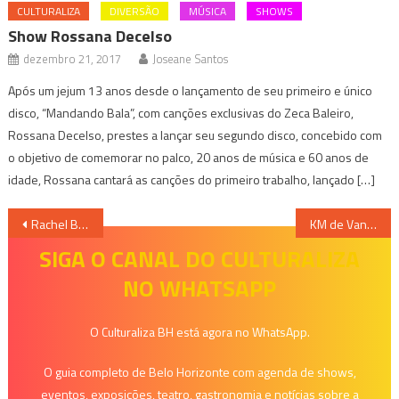
CULTURALIZA
DIVERSÃO
MÚSICA
SHOWS
Show Rossana Decelso
dezembro 21, 2017
Joseane Santos
Após um jejum 13 anos desde o lançamento de seu primeiro e único
disco, “Mandando Bala”, com canções exclusivas do Zeca Baleiro,
Rossana Decelso, prestes a lançar seu segundo disco, concebido com
o objetivo de comemorar no palco, 20 anos de música e 60 anos de
idade, Rossana cantará as canções do primeiro trabalho, lançado […]
Navegação
Rachel Barton Pine participa do encerramento do Festival Leonard Bernstein!
KM de Vantagens Hall recebe espetáculo Authentic Games Aventura no Circo
de
SIGA O CANAL DO CULTURALIZA
NO WHATSAPP
Post
O Culturaliza BH está agora no WhatsApp.
O guia completo de Belo Horizonte com agenda de shows,
eventos, exposições, teatro, gastronomia e notícias sobre a