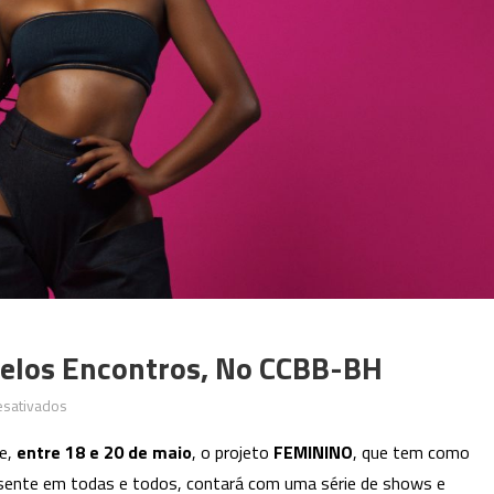
elos Encontros, No CCBB-BH
em
esativados
Projeto
e,
entre 18 e 20 de maio
, o projeto
FEMININO
, que tem como
FEMININO
presente em todas e todos, contará com uma série de shows e
promove