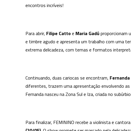
encontros incríveis!
Para abrir,
Filipe Catto
e
Maria Gadú
proporcionam u
e timbre agudo e apresenta um trabalho com uma temát
extrema delicadeza, com temas e formatos interpret
Continuando, duas cariocas se encontram,
Fernanda
diferentes, trazem uma apresentação envolvendo as d
Fernanda nasceu na Zona Sul e Iza, criada no subúrbio
Para finalizar, FEMININO recebe a violinista e cantor
(20/05)
. O show promete ser marcado pela delicadeza