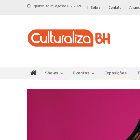
Skip
quinta-feira, agosto 06, 2026
Sobre
Contato
Anunc
to
content
Shows
Eventos
Exposições
T