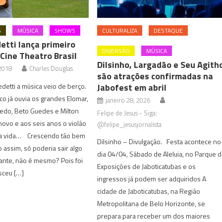
S
MÚSICA
SHOWS
CULTURALIZA
DESTAQUE
etti lança primeiro
DIVERSÃO
MÚSICA
Cine Theatro Brasil
Dilsinho, Largadão e Seu Agith
 2018
Charles Douglas
são atrações confirmadas na
detti a música veio de berço.
Jabofest em abril
o já ouvia os grandes Elomar,
janeiro 28, 2026
edo, Beto Guedes e Milton
Felipe de Jesus - Siga:
ovo e aos seis anos o violão
@felipe_jesusjornalista
ua vida… Crescendo tão bem
Dilsinho – Divulgação. Festa acontece no
assim, só poderia sair algo
dia 04/04, Sábado de Aleluia, no Parque 
ante, não é mesmo? Pois foi
Exposições de Jaboticatubas e os
sceu […]
ingressos já podem ser adquiridos A
cidade de Jaboticatubas, na Região
Metropolitana de Belo Horizonte, se
prepara para receber um dos maiores