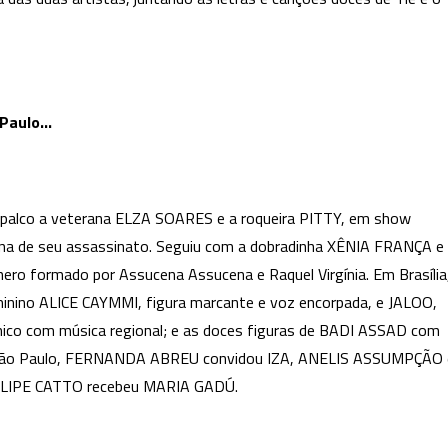
 Paulo…
ao palco a veterana ELZA SOARES e a roqueira PITTY, em show
mana de seu assassinato. Seguiu com a dobradinha XÊNIA FRANÇA e
ro formado por Assucena Assucena e Raquel Virgínia. Em Brasília
minino ALICE CAYMMI, figura marcante e voz encorpada, e JALOO,
ônico com música regional; e as doces figuras de BADI ASSAD com
em São Paulo, FERNANDA ABREU convidou IZA, ANELIS ASSUMPÇÃO 
ILIPE CATTO recebeu MARIA GADÚ.