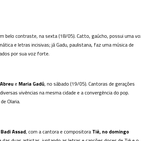
belos
encontros,
no
CCBB-
m belo contraste, na sexta (18/05). Catto, gaúcho, possui uma vo
BH
ica e letras incisivas; já Gadu, paulistana, faz uma música de
ados por sua voz forte.
 Abreu
e
Maria Gadú
, no sábado (19/05). Cantoras de gerações
iversas vivências na mesma cidade e a convergência do pop.
 de Olaria.
a
Badi Assad
, com a cantora e compositora
Tiê, no domingo
 das duas artistas, juntando as letras e canções doces de Tiê e o