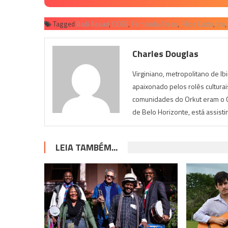
Tagged
Badi Assad
,
CCBB
,
Fernanda Abreu
,
Filipe Catto
,
Iza
,
Charles Douglas
Virginiano, metropolitano de Ib
apaixonado pelos rolês cultura
comunidades do Orkut eram o Cu
de Belo Horizonte, está assist
LEIA TAMBÉM...