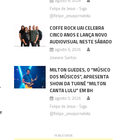
agosto 6, 2026
Felipe de Jesus - Siga:
@felipe_jesusjornalista
COFFE ROCK UAI CELEBRA
CINCO ANOS E LANÇA NOVO
AUDIOVISUAL NESTE SÁBADO
agosto 6, 2026
Joseane Santos
MILTON GUEDES, O “MÚSICO
DOS MÚSICOS”, APRESENTA
SHOW DA TURNÊ “MILTON
,
CANTA LULU” EM BH
agosto 5, 2026
Felipe de Jesus - Siga:
e
@felipe_jesusjornalista