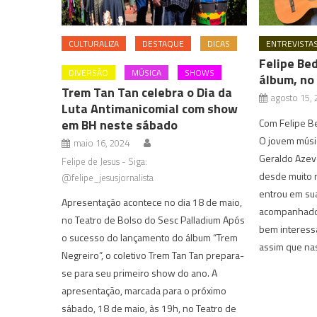
CULTURALIZA
DESTAQUE
DICAS
ENTREVISTA
Felipe Bed
DIVERSÃO
MÚSICA
SHOWS
álbum, no 
Trem Tan Tan celebra o Dia da
agosto 15,
Luta Antimanicomial com show
em BH neste sábado
Com Felipe Be
O jovem músic
maio 16, 2024
Geraldo Azev
Felipe de Jesus - Siga:
desde muito n
@felipe_jesusjornalista
entrou em s
Apresentação acontece no dia 18 de maio,
acompanhado 
no Teatro de Bolso do Sesc Palladium Após
bem interess
o sucesso do lançamento do álbum “Trem
assim que na
Negreiro”, o coletivo Trem Tan Tan prepara-
se para seu primeiro show do ano. A
apresentação, marcada para o próximo
sábado, 18 de maio, às 19h, no Teatro de