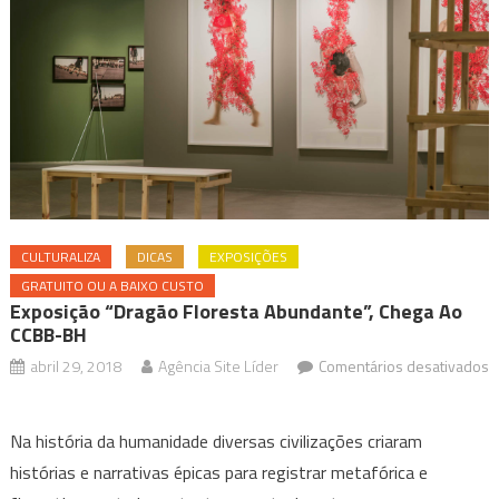
CULTURALIZA
DICAS
EXPOSIÇÕES
GRATUITO OU A BAIXO CUSTO
Exposição “Dragão Floresta Abundante”, Chega Ao
CCBB-BH
abril 29, 2018
Agência Site Líder
Comentários desativados
em
Exposição
Na história da humanidade diversas civilizações criaram
“Dragão
histórias e narrativas épicas para registrar metafórica e
Floresta