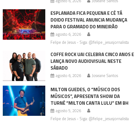
agosto 6, 2026
Joseane Santos
ESPLANADA FICA PEQUENA E CÊ TÁ
DOIDO FESTIVAL ANUNCIA MUDANÇA
PARA O GRAMADO DO MINEIRÃO
agosto 6, 2026
Felipe de Jesus - Siga: @felipe_jesusjornalista
COFFE ROCK UAI CELEBRA CINCO ANOS E
LANÇA NOVO AUDIOVISUAL NESTE
SÁBADO
agosto 6, 2026
Joseane Santos
MILTON GUEDES, O “MÚSICO DOS
MÚSICOS”, APRESENTA SHOW DA
TURNÊ “MILTON CANTA LULU” EM BH
agosto 5, 2026
Felipe de Jesus - Siga: @felipe_jesusjornalista