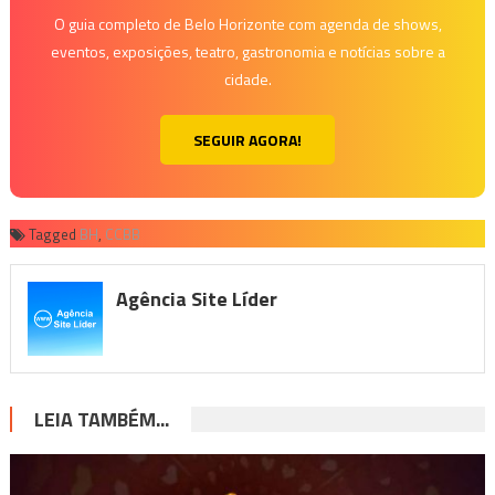
O guia completo de Belo Horizonte com agenda de shows,
eventos, exposições, teatro, gastronomia e notícias sobre a
cidade.
SEGUIR AGORA!
Tagged
BH
,
CCBB
Agência Site Líder
LEIA TAMBÉM...