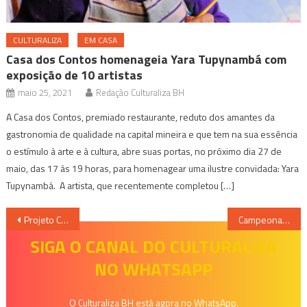
CULTURALIZA
EM CASA
Casa dos Contos homenageia Yara Tupynambá com
exposição de 10 artistas
maio 25, 2021
Redação Culturaliza BH
A Casa dos Contos, premiado restaurante, reduto dos amantes da
gastronomia de qualidade na capital mineira e que tem na sua essência
o estímulo à arte e à cultura, abre suas portas, no próximo dia 27 de
maio, das 17 às 19 horas, para homenagear uma ilustre convidada: Yara
Tupynambá. A artista, que recentemente completou […]
Navegação
Projeto Caixa Acústica 2018 valoriza intérpretes mineiros
Campeonato Mundial de Wakeboard e Brasil Wake Open
de
SIGA O CANAL DO CULTURALIZA
NO WHATSAPP
Post
O Culturaliza BH está agora no WhatsApp.