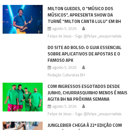
MILTON GUEDES, O “MÚSICO DOS
MÚSICOS”, APRESENTA SHOW DA
TURNÊ “MILTON CANTA LULU” EM BH
agosto 5, 2026
Felipe de Jesus - Siga: @felipe_jesusjornalista
DO SITE AO BOLSO: O GUIA ESSENCIAL
SOBRE APLICATIVOS DE APOSTAS E O
FAMOSO APK
agosto 5, 2026
Redação Culturaliza BH
COM INGRESSOS ESGOTADOS DESDE
JUNHO, CHURRASQUINHO MENOS É MAIS
AGITA BH NA PRÓXIMA SEMANA
agosto 5, 2026
Felipe de Jesus - Siga: @felipe_jesusjornalista
JUNGLEBIER CHEGA À 22ª EDIÇÃO COM