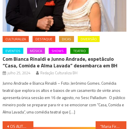
CULTURALIZA
DESTAQUE
DICAS
DIVERSÃO
EVENTOS
MÚSICA
SHOWS
TEATRO
Com Bianca Rinaldi e Junno Andrade, espetáculo
“Casa, Comida e Alma Lavada” desembarca em BH
julho 25, 2024
Redação Culturaliza BH
Junno Andrade e Bianca Rinaldi – Foto: Jerônimo Gomes. Comédia
teatral que explora os altos e baixos de um casamento de vinte anos
apresenta única sessão em 16 de agosto, no Sesc Palladium O público
mineiro pode se preparar para rir e se emocionar com “Casa, Comida e
Alma Lavada”, uma comédia teatral que […]
Navegação
OS AUTORES SÉRGIO DE CASTRO E BEATRIZ AZEVEDO REALIZAM PALESTRA “O DECLÍNIO DO PATRIARCADO EM OSWALD DE ANDRADE”
“Maria Firmina dos Reis, precursora da negritude” – com Eduardo de Assis Duarte