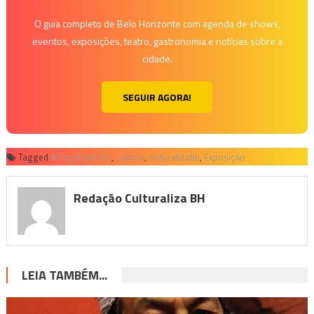
O guia completo de Belo Horizonte com agenda de shows,
eventos, exposições, teatro, gastronomia e notícias sobre a
cidade.
SEGUIR AGORA!
Tagged
#TraçoExplícito
,
Cultura
,
culturalizabh
,
Exposição
Redação Culturaliza BH
LEIA TAMBÉM...