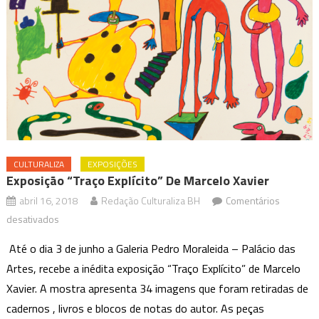
CULTURALIZA
EXPOSIÇÕES
Exposição “Traço Explícito” De Marcelo Xavier
abril 16, 2018
Redação Culturaliza BH
Comentários
em
desativados
Exposição
Até o dia 3 de junho a Galeria Pedro Moraleida – Palácio das
“Traço
Artes, recebe a inédita exposição “Traço Explícito” de Marcelo
Explícito”
Xavier. A mostra apresenta 34 imagens que foram retiradas de
de
cadernos , livros e blocos de notas do autor. As peças
Marcelo