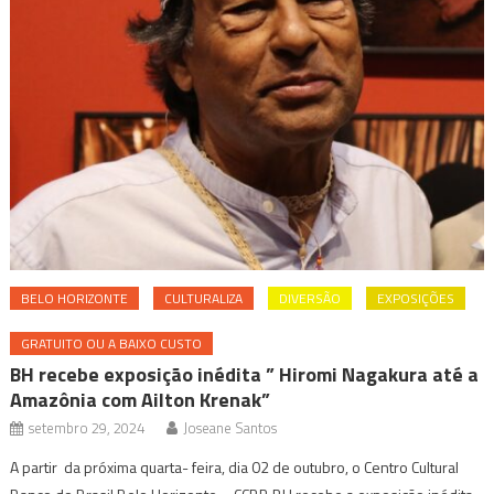
BELO HORIZONTE
CULTURALIZA
DIVERSÃO
EXPOSIÇÕES
GRATUITO OU A BAIXO CUSTO
BH recebe exposição inédita ” Hiromi Nagakura até a
Amazônia com Ailton Krenak”
setembro 29, 2024
Joseane Santos
A partir da próxima quarta- feira, dia 02 de outubro, o Centro Cultural