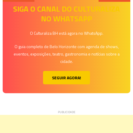
de
SIGA O CANAL DO CULTURALIZA
NO WHATSAPP
Post
O Culturaliza BH está agora no WhatsApp.
O guia completo de Belo Horizonte com agenda de shows,
eventos, exposições, teatro, gastronomia e notícias sobre a
cidade.
SEGUIR AGORA!