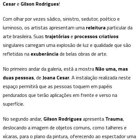
Cesar
e
Gilson Rodrigues
ilumina,
!
composta
Com olhar por vezes sádico, sinistro, sedutor, poético e
por
três
luminoso, os artistas apresentam uma
releitura
particular da
mostras
arte brasileira. Suas
trajetórias
e
processos criativos
individuais
singulares carregam uma explosão de luz e qualidade que são
refletidas na
exuberância
de belas obras de arte.
No primeiro andar da galeria, está a mostra
Não uma, mas
duas pessoas
, de
Joana Cesar
. A instalação realizada neste
espaço permitirá que as pessoas toquem em papéis
pendurados que terão aplicações em frente e verso na
superfície.
No segundo andar,
Gilson Rodrigues
apresenta
Trauma
,
deslocando a imagem de objetos comuns, como talheres e
xícaras, para o plano da pintura, oferecendo ao espectador uma