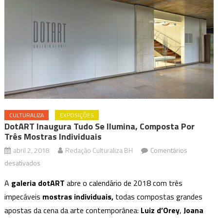
CULTURALIZA
EXPOSIÇÕES
DotART Inaugura Tudo Se Ilumina, Composta Por
Três Mostras Individuais
abril 2, 2018
Redação Culturaliza BH
Comentários
em
desativados
dotART
A
galeria dotART
abre o calendário de 2018 com três
inaugura
impecáveis
mostras individuais,
todas compostas grandes
Tudo
apostas da cena da arte contemporânea:
Luiz d’Orey
,
Joana
se