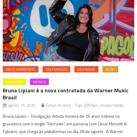
BELO HORIZONTE
CULTURALIZA
DESTAQUE
DICAS
DIVERSÃO
MÚSICA
Bruna Lipiani é a nova contratada da Warner Music
Brasil
agosto 19, 2025
Felipe de Jesus - Siga: @felipe_jesusjornalista
Bruna Lipiani – Divulgação. Artista mineira de 26 anos estreia na
gravadora com o single “Pernoite”, em parceria com César Menotti &
Fabiano, que chega às plataformas no dia 28 de agosto A Warner