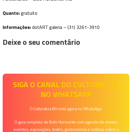
Quanto:
gratuito
Informações:
dotART galeria – (31) 3261-3910
Deixe o seu comentário
SIGA O CANAL DO CULTURALIZA
NO WHATSAPP
O Culturaliza BH está agora no WhatsApp.
O guia completo de Belo Horizonte com agenda de shows,
eventos, exposições, teatro, gastronomia e notícias sobre a