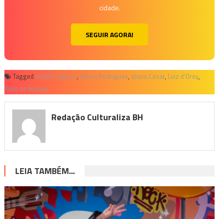
cidade.
SEGUIR AGORA!
Tagged
dotART galeria
,
Gilson Rodrigues
,
Joana Cesar
,
Luiz d’Orey
,
Tudo se ilumina
Redação Culturaliza BH
LEIA TAMBÉM...