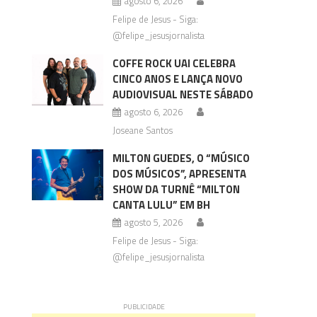
agosto 6, 2026
Felipe de Jesus - Siga:
@felipe_jesusjornalista
COFFE ROCK UAI CELEBRA
CINCO ANOS E LANÇA NOVO
AUDIOVISUAL NESTE SÁBADO
agosto 6, 2026
Joseane Santos
MILTON GUEDES, O “MÚSICO
DOS MÚSICOS”, APRESENTA
SHOW DA TURNÊ “MILTON
CANTA LULU” EM BH
agosto 5, 2026
Felipe de Jesus - Siga:
@felipe_jesusjornalista