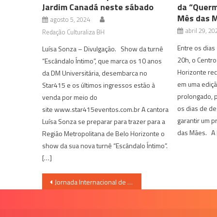
Jardim Canadá neste sábado
da “Querm
Mês das 
agosto 5, 2024
abril 29, 20
Redação Culturaliza BH
Entre os dias
Luísa Sonza – Divulgação. Show da turnê
20h, o Centro
“Escândalo Íntimo”, que marca os 10 anos
Horizonte re
da DM Universitária, desembarca no
em uma edição
Star415 e os últimos ingressos estão à
prolongado, 
venda por meio do
os dias de de
site www.star415eventos.com.br A cantora
garantir um p
Luísa Sonza se preparar para trazer para a
das Mães. A 
Região Metropolitana de Belo Horizonte o
show da sua nova turnê “Escândalo Íntimo”.
[…]
Navegação
Jornada Internacional de Arte Indigena
de