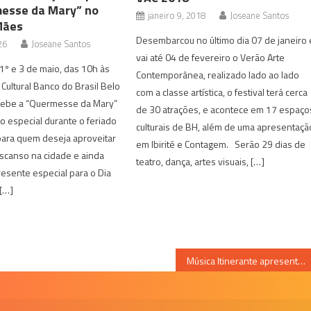
esse da Mary” no
janeiro 9, 2018
Joseane Santos
Mães
Desembarcou no último dia 07 de janeiro 
26
Joseane Santos
vai até 04 de fevereiro o Verão Arte
 1º e 3 de maio, das 10h às
Contemporânea, realizado lado ao lado
 Cultural Banco do Brasil Belo
com a classe artística, o festival terá cerca
cebe a “Quermesse da Mary”
de 30 atrações, e acontece em 17 espaço
 especial durante o feriado
culturais de BH, além de uma apresentaçã
para quem deseja aproveitar
em Ibirité e Contagem. Serão 29 dias de
scanso na cidade e ainda
teatro, dança, artes visuais, […]
resente especial para o Dia
[…]
Música Itinerante apresenta o músico argentino Belisario Tonsich