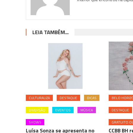
LEIA TAMBÉM...
CULTURALIZA
DESTAQUE
DICAS
BELO HORIZ
DIVERSÃO
EVENTOS
MÚSICA
DESTAQUE
SHOWS
GRATUITO OU
Luísa Sonza se apresenta no
CCBB BH r