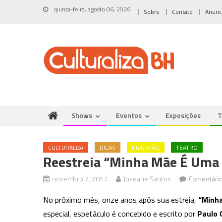
Skip
quinta-feira, agosto 06, 2026
Sobre
Contato
Anunc
to
content
Shows
Eventos
Exposições
T
CULTURALIZA
DICAS
DIVERSÃO
TEATRO
Reestreia “Minha Mãe É Uma 
novembro 7, 2017
Joseane Santos
Comentário
No próximo mês, onze anos após sua estreia,
“Minh
especial, espetáculo é concebido e escrito por
Paulo