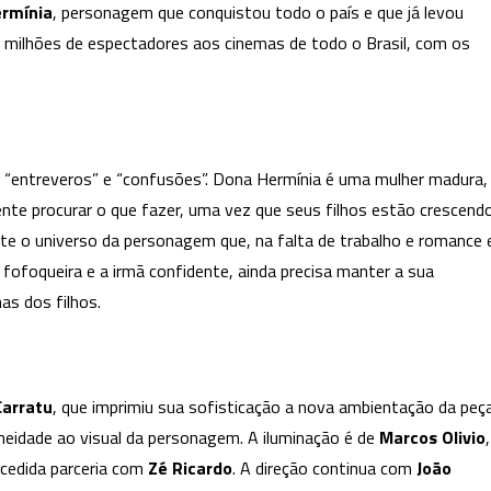
rmínia
, personagem que conquistou todo o país e que já levou
é
uma
 milhões de espectadores aos cinemas de todo o Brasil, com os
Peça”
no
KM
de
am “entreveros” e “confusões”. Dona Hermínia é uma mulher madura,
Vantagens
Hall
nte procurar o que fazer, uma vez que seus filhos estão crescend
ste o universo da personagem que, na falta de trabalho e romance 
 fofoqueira e a irmã confidente, ainda precisa manter a sua
s dos filhos.
Carratu
, que imprimiu sua sofisticação a nova ambientação da peç
neidade ao visual da personagem. A iluminação é de
Marcos
Olivio
,
ucedida parceria com
Zé
Ricardo
. A direção continua com
João