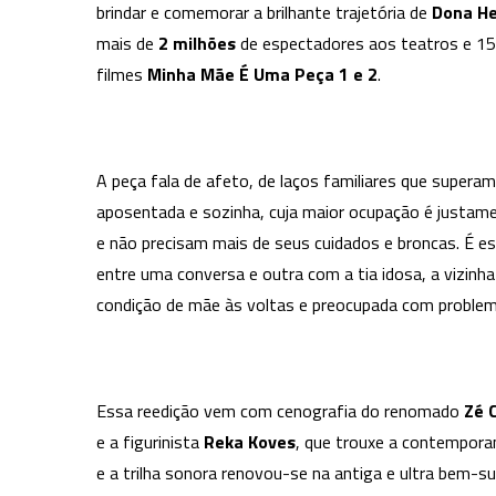
brindar e comemorar a brilhante trajetória de
Dona
He
mais de
2
milhões
de espectadores aos teatros e 15
filmes
Minha
Mãe É Uma Peça 1 e 2
.
A peça fala de afeto, de laços familiares que super
aposentada e sozinha, cuja maior ocupação é justame
e não precisam mais de seus cuidados e broncas. É e
entre uma conversa e outra com a tia idosa, a vizinha
condição de mãe às voltas e preocupada com problema
Essa reedição vem com cenografia do renomado
Zé
e a figurinista
Reka
Koves
, que trouxe a contempora
e a trilha sonora renovou-se na antiga e ultra bem-s