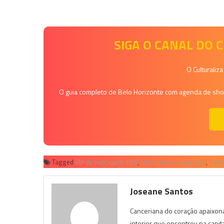
SIGA O CANAL DO
O Culturaliz
O guia completo de Belo Horizonte com agenda de shows
Tagged
KM de Vantagens Hall
,
Minha mãe é uma peça
,
Paul
Joseane Santos
Canceriana do coração apaixona
interior que encontrou na capit