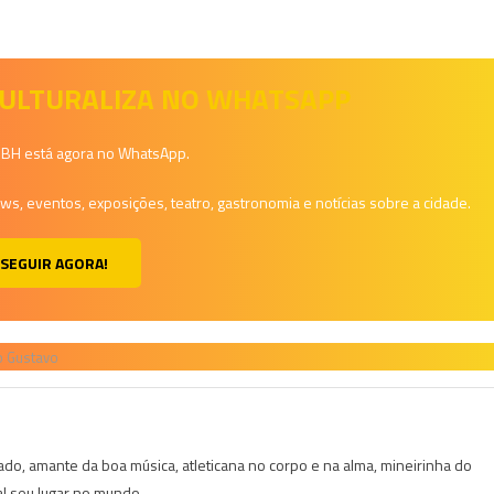
 CULTURALIZA NO WHATSAPP
a BH está agora no WhatsApp.
, eventos, exposições, teatro, gastronomia e notícias sobre a cidade.
SEGUIR AGORA!
o Gustavo
do, amante da boa música, atleticana no corpo e na alma, mineirinha do
al seu lugar no mundo.