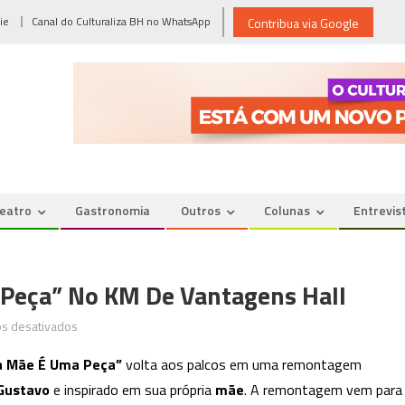
ie
Canal do Culturaliza BH no WhatsApp
Contribua via Google
eatro
Gastronomia
Outros
Colunas
Entrevis
Peça” No KM De Vantagens Hall
em
s desativados
Reestreia
a Mãe É Uma Peça”
volta aos palcos em uma remontagem
“Minha
Gustavo
e inspirado em sua própria
mãe
. A remontagem vem para
Mãe