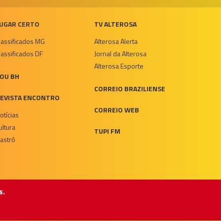
UGAR CERTO
TV ALTEROSA
lassificados MG
Alterosa Alerta
lassificados DF
Jornal da Alterosa
Alterosa Esporte
OU BH
CORREIO BRAZILIENSE
EVISTA ENCONTRO
CORREIO WEB
otícias
ultura
TUPI FM
astrô
s.