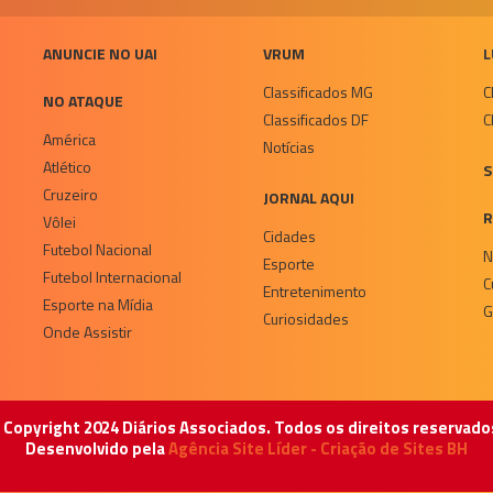
ANUNCIE NO UAI
VRUM
L
Classificados MG
C
NO ATAQUE
Classificados DF
C
América
Notícias
Atlético
S
Cruzeiro
JORNAL AQUI
R
Vôlei
Cidades
Futebol Nacional
N
Esporte
Futebol Internacional
C
Entretenimento
Esporte na Mídia
G
Curiosidades
Onde Assistir
 Copyright 2024 Diários Associados. Todos os direitos reservado
Desenvolvido pela
Agência Site Líder - Criação de Sites BH