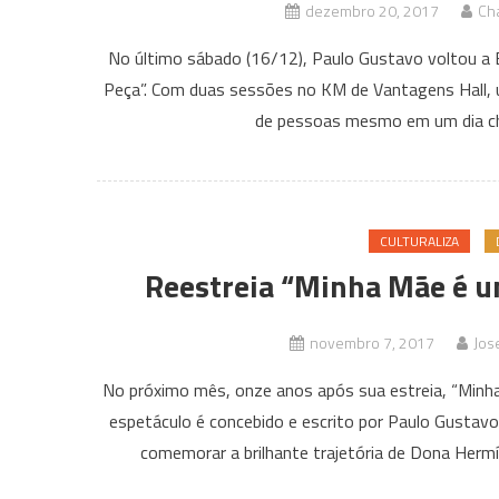
dezembro 20, 2017
Cha
No último sábado (16/12), Paulo Gustavo voltou a
Peça”. Com duas sessões no KM de Vantagens Hall, um
de pessoas mesmo em um dia ch
CULTURALIZA
Reestreia “Minha Mãe é u
novembro 7, 2017
Jos
No próximo mês, onze anos após sua estreia, “Min
espetáculo é concebido e escrito por Paulo Gustavo
comemorar a brilhante trajetória de Dona Hermí