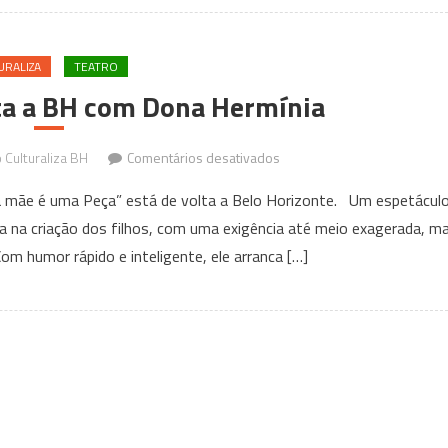
Peça”
Vantagens
no
Hall
KM
URALIZA
TEATRO
de
ta a BH com Dona Hermínia
Vantagens
Hall
em
Culturaliza BH
Comentários desativados
Paulo
a mãe é uma Peça” está de volta a Belo Horizonte. Um espetácul
Gustavo
a na criação dos filhos, com uma exigência até meio exagerada, m
volta
om humor rápido e inteligente, ele arranca […]
a
BH
com
Dona
Hermínia