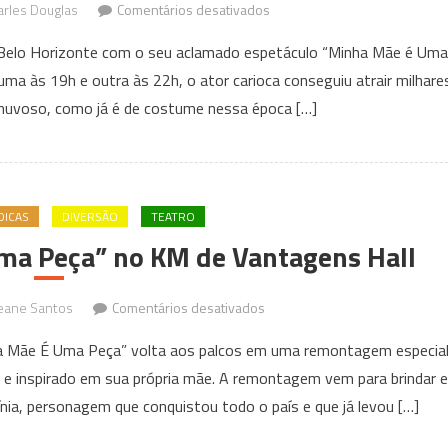
em
rles Douglas
Comentários desativados
Paulo
 Belo Horizonte com o seu aclamado espetáculo “Minha Mãe é Uma
Gustavo
a às 19h e outra às 22h, o ator carioca conseguiu atrair milhare
traz
uvoso, como já é de costume nessa época […]
“Minha
Mãe
é
Uma
Peça”
DICAS
DIVERSÃO
TEATRO
mais
ma Peça” no KM de Vantagens Hall
uma
vez
em
eane Santos
Comentários desativados
em
Reestreia
BH
ha Mãe É Uma Peça” volta aos palcos em uma remontagem especial
“Minha
e
 e inspirado em sua própria mãe. A remontagem vem para brindar e
Mãe
lota
nia, personagem que conquistou todo o país e que já levou […]
é
KM
uma
de