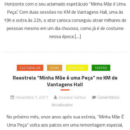
Horizonte com o seu aclamado espetáculo “Minha Mãe é Uma
traz
Peça”. Com duas sessões no KM de Vantagens Hall, uma às
“Minha
19h e outra às 22h, o ator carioca conseguiu atrair milhares de
Mãe
é
pessoas mesmo em um dia chuvoso, como já é de costume
Uma
nessa época […]
Peça”
mais
uma
vez
CULTURALIZA
DICAS
DIVERSÃO
TEATRO
em
Reestreia “Minha Mãe é uma Peça” no KM de
BH
Vantagens Hall
e
lota
novembro 7, 2017
Joseane Santos
Comentários
KM
em
desativados
de
Reestreia
Vantagens
No próximo mês, onze anos após sua estreia, “Minha Mãe É
“Minha
Hall
Uma Peça” volta aos palcos em uma remontagem especial,
Mãe