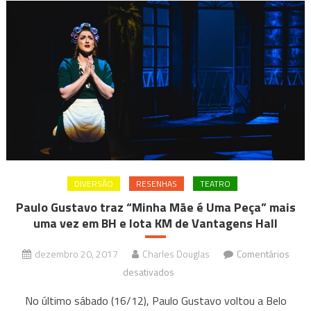
DIVERSÃO
RESENHAS
TEATRO
Paulo Gustavo traz “Minha Mãe é Uma Peça” mais
uma vez em BH e lota KM de Vantagens Hall
dezembro 20, 2017
Charles Douglas
Comentários
em
desativados
Paulo
No último sábado (16/12), Paulo Gustavo voltou a Belo
Gustavo