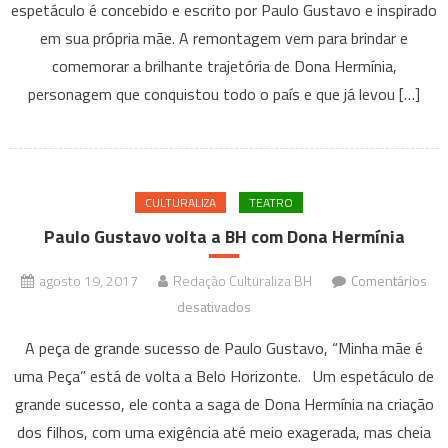
espetáculo é concebido e escrito por Paulo Gustavo e inspirado
é
em sua própria mãe. A remontagem vem para brindar e
uma
Peça”
comemorar a brilhante trajetória de Dona Hermínia,
no
personagem que conquistou todo o país e que já levou […]
KM
de
Vantagens
Hall
CULTURALIZA
TEATRO
Paulo Gustavo volta a BH com Dona Hermínia
agosto 19, 2017
Redação Culturaliza BH
Comentários
em
desativados
Paulo
A peça de grande sucesso de Paulo Gustavo, “Minha mãe é
Gustavo
uma Peça” está de volta a Belo Horizonte. Um espetáculo de
volta
grande sucesso, ele conta a saga de Dona Hermínia na criação
a
dos filhos, com uma exigência até meio exagerada, mas cheia
BH