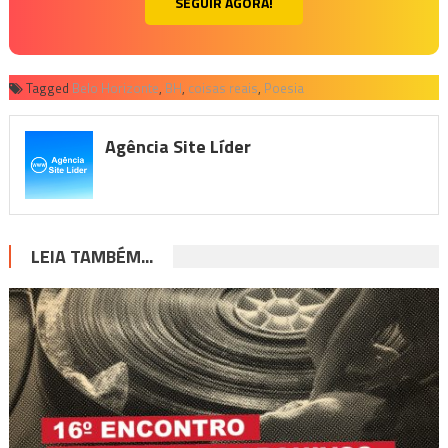
SEGUIR AGORA!
Tagged
Belo Horizonte
,
BH
,
coisas reais
,
Poesia
Agência Site Líder
LEIA TAMBÉM...