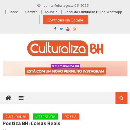
Skip
quinta-feira, agosto 06, 2026
to
Sobre
Contato
Anuncie
Canal do Culturaliza BH no WhatsApp
content
Contribua via Google
CULTURALIZA
LITERATURA
POESIA
Poetiza BH: Coisas Reais