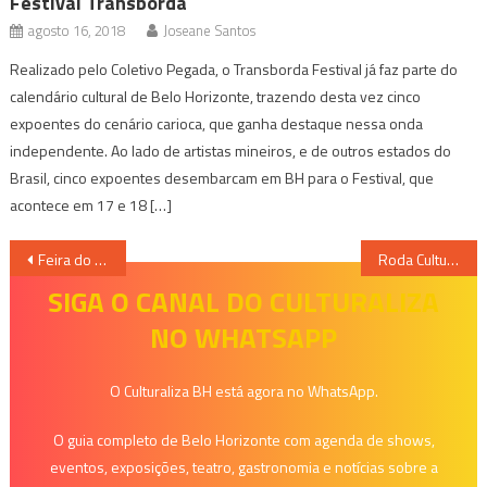
Festival Transborda
agosto 16, 2018
Joseane Santos
Realizado pelo Coletivo Pegada, o Transborda Festival já faz parte do
calendário cultural de Belo Horizonte, trazendo desta vez cinco
expoentes do cenário carioca, que ganha destaque nessa onda
independente. Ao lado de artistas mineiros, e de outros estados do
Brasil, cinco expoentes desembarcam em BH para o Festival, que
acontece em 17 e 18 […]
Navegação
Feira do Livro Letrinha
Roda Cultural da Jabu em Contagem
de
SIGA O CANAL DO CULTURALIZA
NO WHATSAPP
Post
O Culturaliza BH está agora no WhatsApp.
O guia completo de Belo Horizonte com agenda de shows,
eventos, exposições, teatro, gastronomia e notícias sobre a