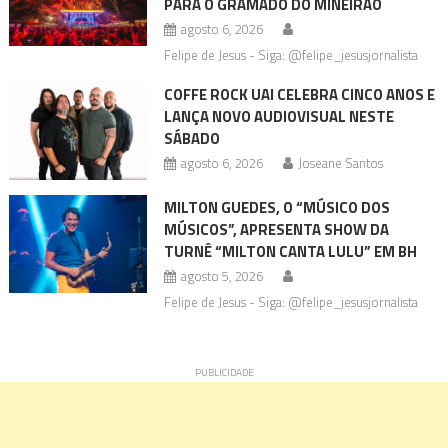
PARA O GRAMADO DO MINEIRÃO
agosto 6, 2026
Felipe de Jesus - Siga: @felipe_jesusjornalista
COFFE ROCK UAI CELEBRA CINCO ANOS E
LANÇA NOVO AUDIOVISUAL NESTE
SÁBADO
agosto 6, 2026
Joseane Santos
MILTON GUEDES, O “MÚSICO DOS
MÚSICOS”, APRESENTA SHOW DA
TURNÊ “MILTON CANTA LULU” EM BH
agosto 5, 2026
Felipe de Jesus - Siga: @felipe_jesusjornalista