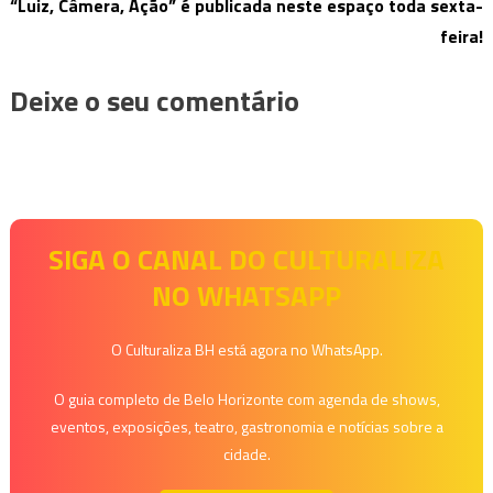
“Luiz, Câmera, Ação” é publicada neste espaço toda sexta-
feira!
Deixe o seu comentário
SIGA O CANAL DO CULTURALIZA
NO WHATSAPP
O Culturaliza BH está agora no WhatsApp.
O guia completo de Belo Horizonte com agenda de shows,
eventos, exposições, teatro, gastronomia e notícias sobre a
cidade.