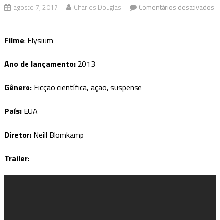
agosto 7, 2017
Charles Douglas
Comentários desativados
em
Luiz,
Filme
: Elysium
Câmera,
Ação:
Ano de lançamento:
2013
Nosso
lugar
Gênero:
Ficção científica, ação, suspense
é
em
País:
EUA
Elysium
Diretor:
Neill Blomkamp
Trailer: