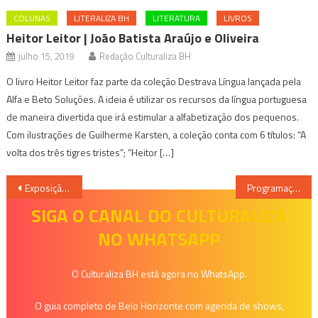
COLUNAS
LITERALIZA BH
LITERATURA
LIVROS
Heitor Leitor | João Batista Araújo e Oliveira
julho 15, 2019
Redação Culturaliza BH
O livro Heitor Leitor faz parte da coleção Destrava Língua lançada pela
Alfa e Beto Soluções. A ideia é utilizar os recursos da língua portuguesa
de maneira divertida que irá estimular a alfabetização dos pequenos.
Com ilustrações de Guilherme Karsten, a coleção conta com 6 títulos: “A
volta dos três tigres tristes”; “Heitor […]
Navegação
Exposição Itinerante chega a Casa Fiat de Cultura
Programação – MIS Cine Santa Tereza
de
SIGA O CANAL DO CULTURALIZA
NO WHATSAPP
Post
O Culturaliza BH está agora no WhatsApp.
O guia completo de Belo Horizonte com agenda de shows,