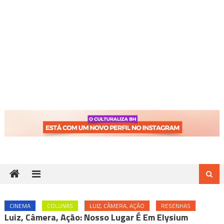
CINEMA
COLUNAS
LUIZ, CÂMERA, AÇÃO
RESENHAS
Luiz, Câmera, Ação: Nosso Lugar É Em Elysium