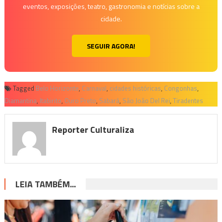
eventos, exposições, teatro, gastronomia e notícias sobre a
cidade.
SEGUIR AGORA!
Tagged
Belo Horizonte
,
Carnaval
,
cidades históricas
,
Congonhas
,
Diamantina
,
Itabirito
,
Ouro Preto
,
Sabará
,
São João Del Rei
,
Tiradentes
Reporter Culturaliza
LEIA TAMBÉM...