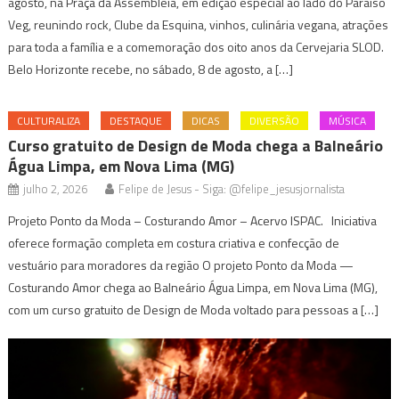
agosto, na Praça da Assembleia, em edição especial ao lado do Paraíso
Veg, reunindo rock, Clube da Esquina, vinhos, culinária vegana, atrações
para toda a família e a comemoração dos oito anos da Cervejaria SLOD.
Belo Horizonte recebe, no sábado, 8 de agosto, a […]
CULTURALIZA
DESTAQUE
DICAS
DIVERSÃO
MÚSICA
Curso gratuito de Design de Moda chega a Balneário
Água Limpa, em Nova Lima (MG)
julho 2, 2026
Felipe de Jesus - Siga: @felipe_jesusjornalista
Projeto Ponto da Moda – Costurando Amor – Acervo ISPAC. Iniciativa
oferece formação completa em costura criativa e confecção de
vestuário para moradores da região O projeto Ponto da Moda —
Costurando Amor chega ao Balneário Água Limpa, em Nova Lima (MG),
com um curso gratuito de Design de Moda voltado para pessoas a […]