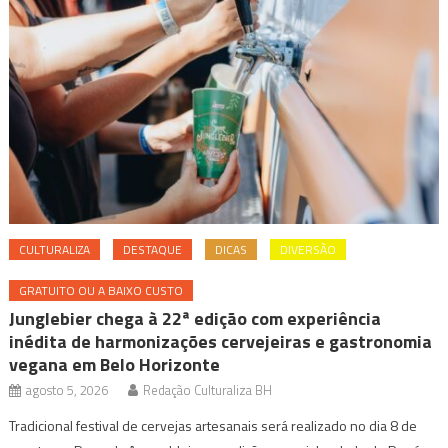
CULTURALIZA
DESTAQUE
DICAS
DIVERSÃO
GRATUITO OU A BAIXO CUSTO
Junglebier chega à 22ª edição com experiência
inédita de harmonizações cervejeiras e gastronomia
vegana em Belo Horizonte
agosto 5, 2026
Redação Culturaliza BH
Tradicional festival de cervejas artesanais será realizado no dia 8 de