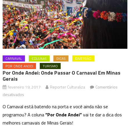
CARNAVAL
COLUNAS
DICAS
DIVERSÃO
POR ONDE ANDEI
TURISMO
Por Onde Andei: Onde Passar O Carnaval Em Minas
Gerais
fevereiro 19, 2017
Reporter Culturaliza
Comentários
em
desativados
Por
O Carnaval está batendo na porta e você ainda não se
Onde
programou? A coluna
“Por Onde Andei”
vai te dar a dica dos
Andei:
melhores carnavais de Minas Gerais!
Onde