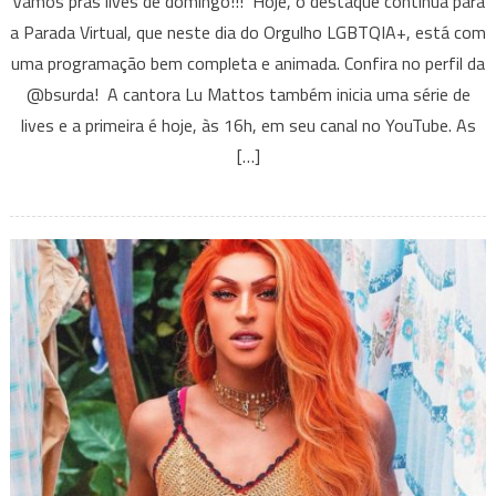
Vamos pras lives de domingo!!! Hoje, o destaque continua para
Vittar,
a Parada Virtual, que neste dia do Orgulho LGBTQIA+, está com
Parada
uma programação bem completa e animada. Confira no perfil da
Virtual,
@bsurda! A cantora Lu Mattos também inicia uma série de
Daniela
Mercury
lives e a primeira é hoje, às 16h, em seu canal no YouTube. As
e
[…]
muito
mais;
confira
as
lives
deste
domingo
(28/06)