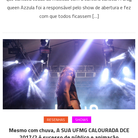
n’A
queen Azzula foi a responsável pelo show de abertura e fez
Autêntica
com que todos ficassem […]
RESENHAS
SHOWS
Mesmo com chuva, A SUA UFMG CALOURADA DCE
2017/2 é sucesso de público e animação