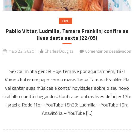
LIVE
Pabllo Vittar, Ludmilla, Tamara Franklin; confira as
lives desta sexta (22/05)
maio 22, 2020
Charles Douglas
Comentários desativados
em
Pabllo
Sextou minha gente! Hoje tem live por aqui também, tá?!
Vittar,
Vamos bater um papo com a maravilhosa Tamara Franklin. Ela
Ludmilla,
vai cantar suas músicas e contar novidades sobre o seu novo
Tamara
trabalho que tá chegando… Confira as outras lives de hoje: 17h:
Franklin;
confira
Israel e Rodolffo – YouTube 18h30: Ludmilla – YouTube 19h:
as
Anavitória – YouTube […]
lives
desta
sexta