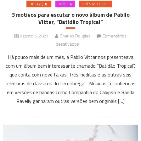
DESTAQUE
MÚSICA
TRÊS MOTIVOS
3 motivos para escutar o novo álbum de Pabllo
Vittar, “Batidão Tropical”
agosto 5, 2021
Charles Douglas
Comentários
em
desativados
3
Há pouco mais de um mês, a Pabllo Vittar nos presenteava
motivos
com um álbum bem interessante chamado “Batidão Tropical”,
para
que conta com nove faixas. Três inéditas e as outras seis
escutar
releituras de clássicos do tecnobrega. Músicas já conhecidas
o
novo
em versões de bandas como Companhia do Calypso e Banda
álbum
Ravelly ganharam outras versões bem originais […]
de
Pabllo
Vittar,
“Batidão
Tropical”