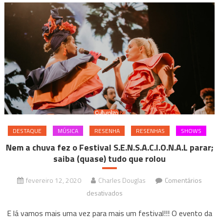
(22/05)
DESTAQUE
MÚSICA
RESENHA
RESENHAS
SHOWS
Nem a chuva fez o Festival S.E.N.S.A.C.I.O.N.A.L parar;
saiba (quase) tudo que rolou
fevereiro 12, 2020
Charles Douglas
Comentários
em
desativados
Nem
E lá vamos mais uma vez para mais um festival!!! O evento da
a