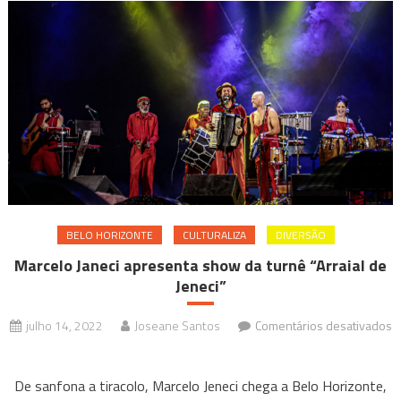
BELO HORIZONTE
CULTURALIZA
DIVERSÃO
Marcelo Janeci apresenta show da turnê “Arraial de
Jeneci”
julho 14, 2022
Joseane Santos
Comentários desativados
em
Marcelo
De sanfona a tiracolo, Marcelo Jeneci chega a Belo Horizonte,
Janeci