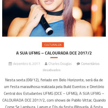
CULTURALIZA
A SUA UFMG – CALOURADA DCE 2017/2
dezembro 6, 2017
Charles Douglas
Comentários
em
desativados
A
Nesta sexta (08/12), feriado em Belo Horizonte, será dia de
SUA
um festa maravilhosa realizada pela Build Eventos e Diretório
UFMG
Central dos Estudantes UFMG (DCE – UFMG), A SUA UFMG –
–
CALOURADA DCE 2017/2, com shows de Pabllo Vittar, Quando
CALOURADA
DCE
Come Se Lambuza, Lagum e DJs da festa @bsurda. A festa