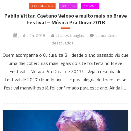
CULTURALIZA
MÚSICA
SHOWS
Pabllo Vittar, Caetano Veloso e muito mais no Breve
Festival – Música Pra Durar 2018
junho 24, 2018
Charles Douglas
Comentários
em
desativados
Pabllo
Quem acompanha o Culturaliza BH desde o ano passado viu que
Vittar,
uma das coberturas mais legais do site foi feita no Breve
Caetano
Festival – Música Pra Durar de 2017! Veja a resenha do
Veloso
festival de 2017 clicando aqui! E para alegria de todos, esse
e
muito
festival maravilhoso já foi confirmado para este ano. Ainda […]
mais
no
Breve
Festival
–
Música