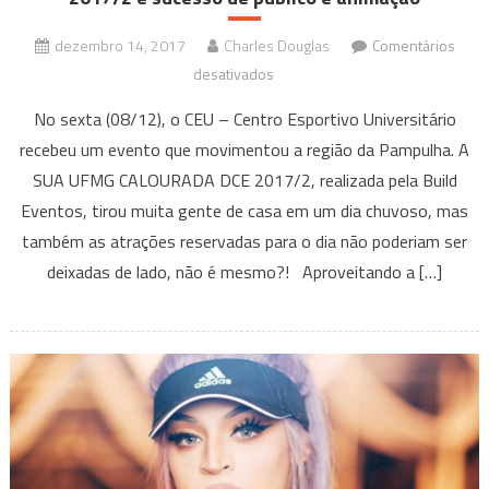
dezembro 14, 2017
Charles Douglas
Comentários
em
desativados
Mesmo
No sexta (08/12), o CEU – Centro Esportivo Universitário
com
recebeu um evento que movimentou a região da Pampulha. A
chuva,
SUA UFMG CALOURADA DCE 2017/2, realizada pela Build
A
Eventos, tirou muita gente de casa em um dia chuvoso, mas
SUA
UFMG
também as atrações reservadas para o dia não poderiam ser
CALOURADA
deixadas de lado, não é mesmo?! Aproveitando a […]
DCE
2017/2
é
sucesso
de
público
e
animação