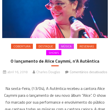
Pra
Durar
2018
COBERTURA
DESTAQUE
MÚSICA
RESENHAS
SHOWS
O lançamento de Alice Caymmi, n’A Autêntica
abril 16, 2018
Charles Douglas
Comentários desativados
em
O
Na sexta-feira, (13/04), A Autêntica recebeu a cantora Alice
lançamento
Caymmi para o lançamento de seu novo álbum “Alice”. O show
de
foi marcado por sua performance e envolvimento do público
Alice
que cantava todas as músicas com a cantora carioca. A drag
Caymmi,