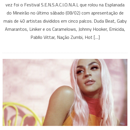
vez foi o Festival S.E.N.S.A.C.I.O.N.A.L que rolou na Esplanada
chuva
do Mineirão no último sábado (08/02) com apresentação de
fez
mais de 40 artistas divididos em cinco palcos. Duda Beat, Gaby
o
Festival
Amarantos, Liniker e os Caramelows, Johnny Hooker, Emicida,
S.E.N.S.A.C.I.O.N.A.L
Pabllo Vittar, Nação Zumbi, Hot […]
parar;
saiba
(quase)
tudo
que
rolou