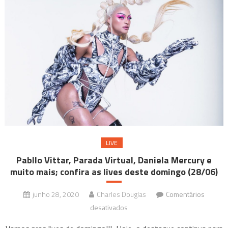
LIVE
Pabllo Vittar, Parada Virtual, Daniela Mercury e
muito mais; confira as lives deste domingo (28/06)
junho 28, 2020
Charles Douglas
Comentários
em
desativados
Pabllo