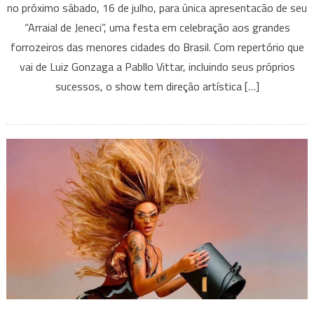
no próximo sábado, 16 de julho, para única apresentacão de seu
apresenta
“Arraial de Jeneci”, uma festa em celebração aos grandes
show
forrozeiros das menores cidades do Brasil. Com repertório que
da
turnê
vai de Luiz Gonzaga a Pabllo Vittar, incluindo seus próprios
“Arraial
sucessos, o show tem direção artística […]
de
Jeneci”