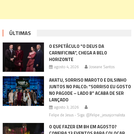
ÚLTIMAS
O ESPETÁCULO “O DEUS DA
CARNIFICINA”, CHEGA A BELO
HORIZONTE
agosto 4, 2026
Joseane Santos
AKATU, SORRISO MAROTO E DILSINHO
JUNTOS NO PALCO: “SORRISO EU GOSTO
NO PAGODE – LADO B” ACABA DE SER
LANÇADO
agosto 3, 2026
Felipe de Jesus - Siga: @felipe_jesusjornalista
O QUE FAZER EM BH EM AGOSTO?
CONFIRA 13 EVENTOS PARA COLOCAR