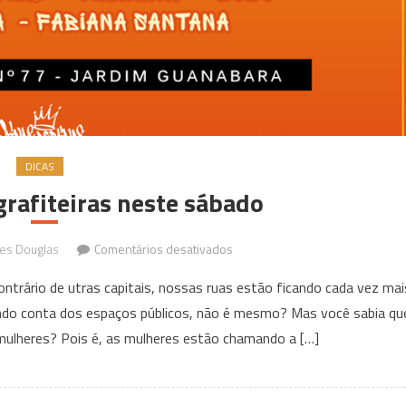
DICAS
grafiteiras neste sábado
em
es Douglas
Comentários desativados
1º
ontrário de utras capitais, nossas ruas estão ficando cada vez mai
encontro
ando conta dos espaços públicos, não é mesmo? Mas você sabia qu
de
mulheres? Pois é, as mulheres estão chamando a […]
grafiteiras
neste
sábado