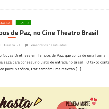
URALIZA
TEATRO
os de Paz, no Cine Theatro Brasil
em
ulturaliza BH
Comentários desativados
Novas
ulo Novas Diretrizes em Tempos de Paz, que conta de uma forma
Diretrizes
ua saga para conseguir o visto de entrada no Brasil. O texto cont
em
da parte histórica, traz também uma reflexão […]
Tempos
de
Paz,
no
Cine
Theatro
Brasil