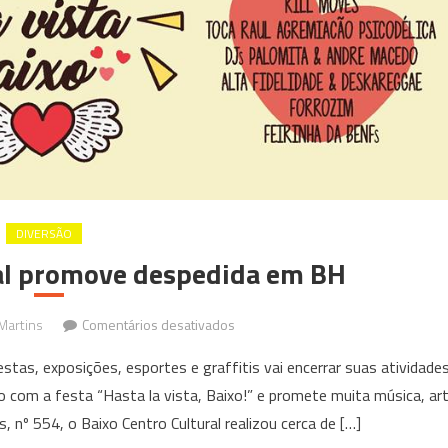
DIVERSÃO
ral promove despedida em BH
em
 Martins
Comentários desativados
Baixo
tas, exposições, esportes e graffitis vai encerrar suas atividade
Centro
co com a festa “Hasta la vista, Baixo!” e promete muita música, ar
Cultural
, nº 554, o Baixo Centro Cultural realizou cerca de […]
promove