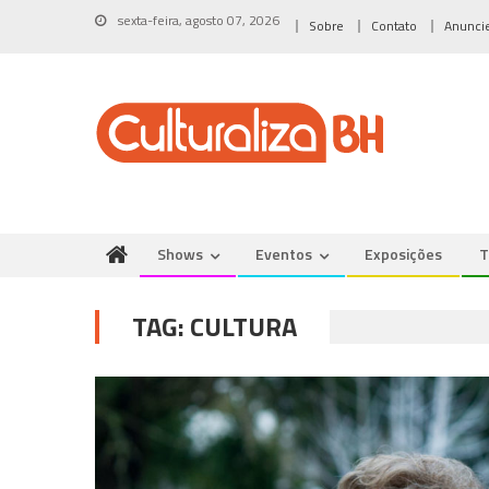
Skip
sexta-feira, agosto 07, 2026
Sobre
Contato
Anunci
to
content
Shows
Eventos
Exposições
T
TAG:
CULTURA