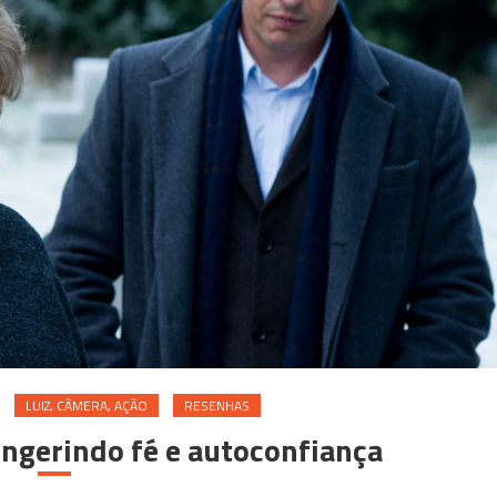
LUIZ, CÂMERA, AÇÃO
RESENHAS
Ingerindo fé e autoconfiança