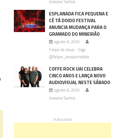
Joseane Santos
ESPLANADA FICA PEQUENA E
CÊ TÁ DOIDO FESTIVAL
ANUNCIA MUDANÇA PARA O
GRAMADO DO MINEIRÃO
agosto 6, 2026
Felipe de Jesus - Siga:
@felipe_jesusjornalista
COFFE ROCK UAI CELEBRA
CINCO ANOS E LANÇA NOVO
a
AUDIOVISUAL NESTE SÁBADO
agosto 6, 2026
Joseane Santos