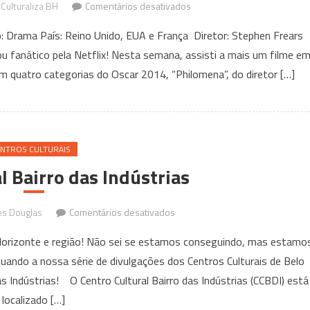
em
Culturaliza BH
Comentários desativados
Luiz,
 Drama País: Reino Unido, EUA e França Diretor: Stephen Frears
Câmera,
 fanático pela Netflix! Nesta semana, assisti a mais um filme e
Ação:
m quatro categorias do Oscar 2014, “Philomena”, do diretor […]
Ingerindo
fé
e
autoconfiança
NTROS CULTURAIS
l Bairro das Indústrias
em
es Douglas
Comentários desativados
Centro
o Horizonte e região! Não sei se estamos conseguindo, mas estamo
Cultural
uando a nossa série de divulgações dos Centros Culturais de Belo
Bairro
as Indústrias! O Centro Cultural Bairro das Indústrias (CCBDI) está
das
Indústrias
localizado […]