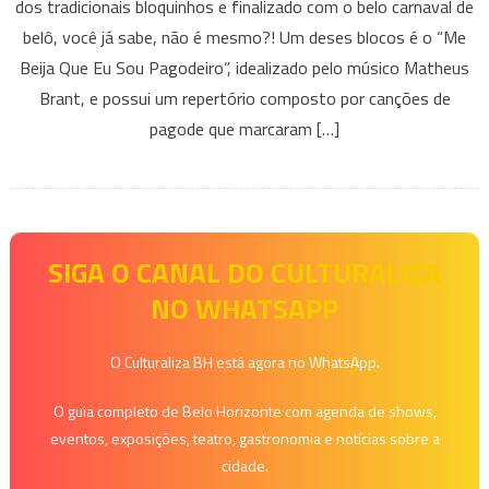
dos tradicionais bloquinhos e finalizado com o belo carnaval de
Que
belô, você já sabe, não é mesmo?! Um deses blocos é o “Me
Eu
Beija Que Eu Sou Pagodeiro”, idealizado pelo músico Matheus
Sou
Pagodeiro
Brant, e possui um repertório composto por canções de
resgata
pagode que marcaram […]
clássicos
do
pagode
dos
anos
SIGA O CANAL DO CULTURALIZA
90
NO WHATSAPP
O Culturaliza BH está agora no WhatsApp.
O guia completo de Belo Horizonte com agenda de shows,
eventos, exposições, teatro, gastronomia e notícias sobre a
cidade.