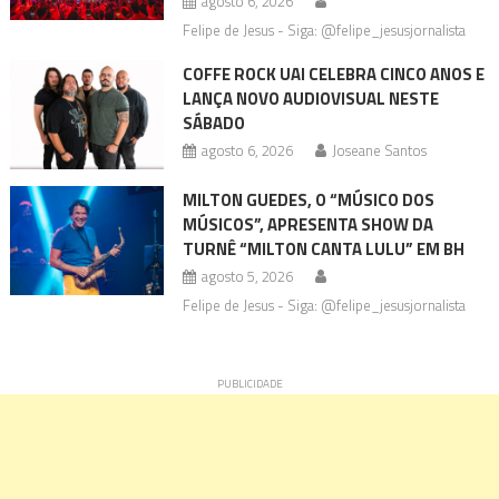
agosto 6, 2026
Felipe de Jesus - Siga: @felipe_jesusjornalista
COFFE ROCK UAI CELEBRA CINCO ANOS E
LANÇA NOVO AUDIOVISUAL NESTE
SÁBADO
agosto 6, 2026
Joseane Santos
MILTON GUEDES, O “MÚSICO DOS
MÚSICOS”, APRESENTA SHOW DA
TURNÊ “MILTON CANTA LULU” EM BH
agosto 5, 2026
Felipe de Jesus - Siga: @felipe_jesusjornalista