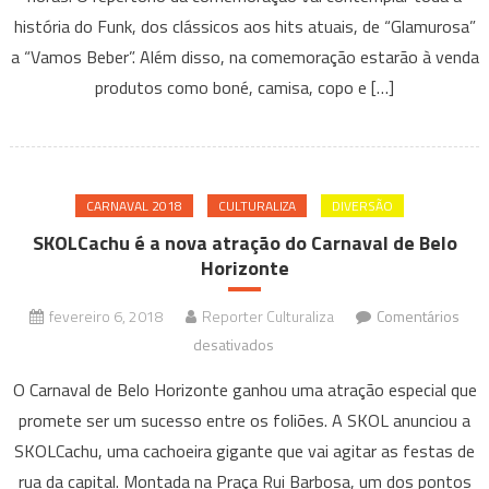
história do Funk, dos clássicos aos hits atuais, de “Glamurosa”
2
anos
a “Vamos Beber”. Além disso, na comemoração estarão à venda
com
produtos como boné, camisa, copo e […]
festa
cheia
de
convidados
CARNAVAL 2018
CULTURALIZA
DIVERSÃO
SKOLCachu é a nova atração do Carnaval de Belo
Horizonte
fevereiro 6, 2018
Reporter Culturaliza
Comentários
em
desativados
SKOLCachu
O Carnaval de Belo Horizonte ganhou uma atração especial que
é
promete ser um sucesso entre os foliões. A SKOL anunciou a
a
SKOLCachu, uma cachoeira gigante que vai agitar as festas de
nova
rua da capital. Montada na Praça Rui Barbosa, um dos pontos
atração