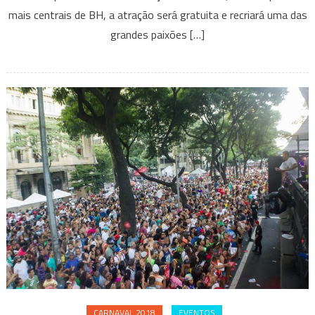
do
mais centrais de BH, a atração será gratuita e recriará uma das
Carnaval
grandes paixões […]
de
Belo
Horizonte
CARNAVAL 2018
EVENTOS