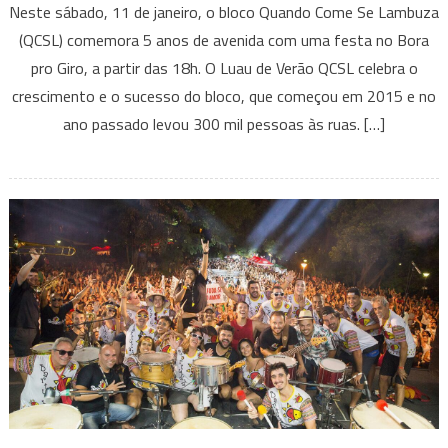
Neste sábado, 11 de janeiro, o bloco Quando Come Se Lambuza
de
(QCSL) comemora 5 anos de avenida com uma festa no Bora
verão
pro Giro, a partir das 18h. O Luau de Verão QCSL celebra o
comemora
crescimento e o sucesso do bloco, que começou em 2015 e no
5
anos
ano passado levou 300 mil pessoas às ruas. […]
do
Bloco
Quando
Come
Se
Lambuza