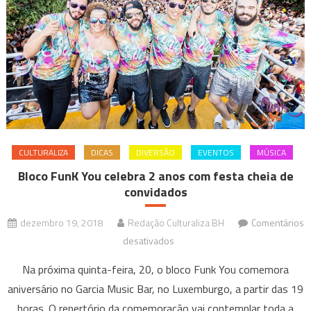
CULTURALIZA
DICAS
DIVERSÃO
EVENTOS
MÚSICA
Bloco FunK You celebra 2 anos com festa cheia de
convidados
dezembro 19, 2018
Redação Culturaliza BH
Comentários
em
desativados
Bloco
Na próxima quinta-feira, 20, o bloco Funk You comemora
FunK
aniversário no Garcia Music Bar, no Luxemburgo, a partir das 19
You
horas. O repertório da comemoração vai contemplar toda a
celebra