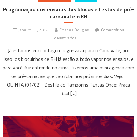
Programação dos ensaios dos blocos e festas de pré-
carnaval em BH
janeiro 31, 2018
Charles Douglas
Comentários
em
desativados
Programação
Já estamos em contagem regressiva para o Carnaval e, por
dos
isso, os bloquinhos de BH já estão a todo vapor nos ensaios, e
ensaios
para você já ir entrando no clima, fizemos uma mini agenda com
dos
os pré-carnavais que vão rolar nos próximos dias. Veja:
blocos
e
QUINTA (01/02) Desfile do Tamborins Tantãs Onde: Praça
festas
Raul […]
de
pré-
carnaval
em
BH