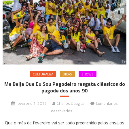
CULTURALIZA
DICAS
SHOWS
Me Beija Que Eu Sou Pagodeiro resgata clássicos do
pagode dos anos 90
fevereiro 1, 2017
Charles Douglas
Comentários
em
desativados
Me
Que o mês de fevereiro vai ser todo preenchido pelos ensaios
Beija