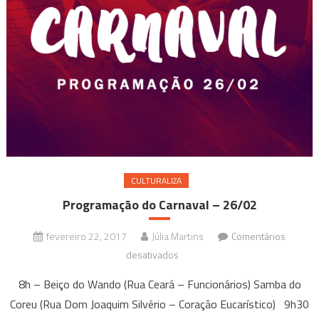
CULTURALIZA
Programação do Carnaval – 26/02
fevereiro 22, 2017
Júlia Martins
Comentários
em
desativados
Programação
8h – Beiço do Wando (Rua Ceará – Funcionários) Samba do
do
Coreu (Rua Dom Joaquim Silvério – Coração Eucarístico) 9h30
Carnaval