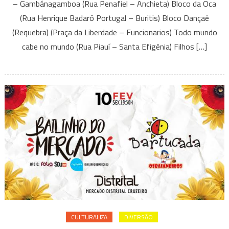
– Gambánagamboa (Rua Penafiel – Anchieta) Bloco da Oca
–
(Rua Henrique Badaró Portugal – Buritis) Bloco Dançaê
26/02
(Requebra) (Praça da Liberdade – Funcionarios) Todo mundo
cabe no mundo (Rua Piauí – Santa Efigênia) Filhos […]
CULTURALIZA
DIVERSÃO