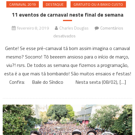
CARNAVAL 2019
DESTAQUE
GRATUITO OU A BAIXO CUSTO
11 eventos de carnaval neste final de semana
fevereiro 8, 2019
Charles Douglas
Comentários
em
desativados
11
Gente! Se esse pré-carnaval tá bom assim imagina o carnaval
eventos
mesmo? Socorro! Tô beeeem ansioso para o início de março,
de
viu?! rsrs. De todos as semana que fizemos a programação,
carnaval
esta é a que mais tá bombando! São muitos ensaios e festas!
neste
final
Confira: Baile do Síndico Nesta sexta (08/02), […]
de
semana