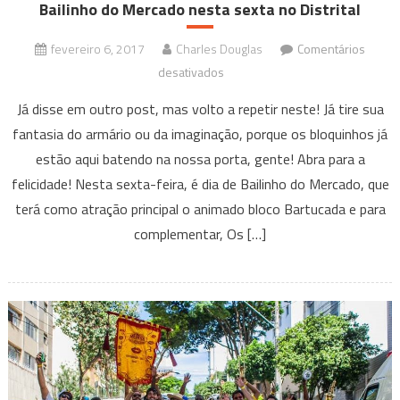
Bailinho do Mercado nesta sexta no Distrital
fevereiro 6, 2017
Charles Douglas
Comentários
em
desativados
Bailinho
Já disse em outro post, mas volto a repetir neste! Já tire sua
do
fantasia do armário ou da imaginação, porque os bloquinhos já
Mercado
estão aqui batendo na nossa porta, gente! Abra para a
nesta
felicidade! Nesta sexta-feira, é dia de Bailinho do Mercado, que
sexta
no
terá como atração principal o animado bloco Bartucada e para
Distrital
complementar, Os […]