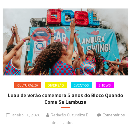
CULTURALIZA
DIVERSÃO
EVENTOS
SHOWS
Luau de verão comemora 5 anos do Bloco Quando
Come Se Lambuza
janeiro 10, 2020
Redação Culturaliza BH
Comentários
em
desativados
Luau