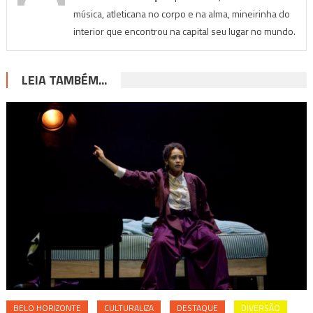
música, atleticana no corpo e na alma, mineirinha do
interior que encontrou na capital seu lugar no mundo.
LEIA TAMBÉM...
BELO HORIZONTE
CULTURALIZA
DESTAQUE
DIVERSÃO