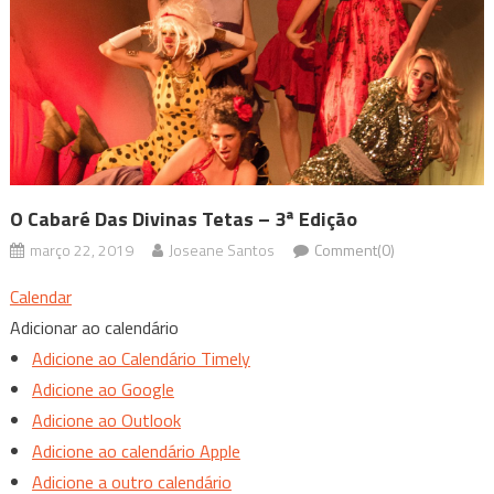
O Cabaré Das Divinas Tetas – 3ª Edição
março 22, 2019
Joseane Santos
Comment(0)
Calendar
Adicionar ao calendário
Adicione ao Calendário Timely
Adicione ao Google
Adicione ao Outlook
Adicione ao calendário Apple
Adicione a outro calendário