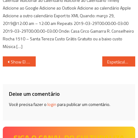
Calendar Adicionar ao calendário Adicione ao Calendário Timely
Adicione ao Google Adicione ao Outlook Adicione ao calendário Apple
Adicione a outro calendário Export to XML Quando: março 29,
2019@12:00 am – 12:00 am Repeats 2019-03-29T00:00:00-03:00
2019-03-29T00:00:00-03:00 Onde: Casa Circo Gamarra R. Conselheiro
Rocha 1510 – Santa Tereza Custo Grátis Gratuito ou a baixo custo
Música […]
Navegação
Show El Toro Fuerte – Lançamento
Espetáculo “Banho de Sol”
de
Post
Deixe um comentário
Você precisa fazer o
login
para publicar um comentário.
SIGA O CANAL DO CULTURALIZA