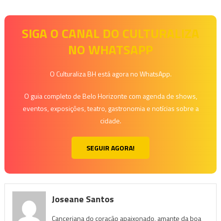
SIGA O CANAL DO CULTURALIZA
NO WHATSAPP
O Culturaliza BH está agora no WhatsApp.
O guia completo de Belo Horizonte com agenda de shows,
eventos, exposições, teatro, gastronomia e notícias sobre a
cidade.
SEGUIR AGORA!
Joseane Santos
Canceriana do coração apaixonado, amante da boa