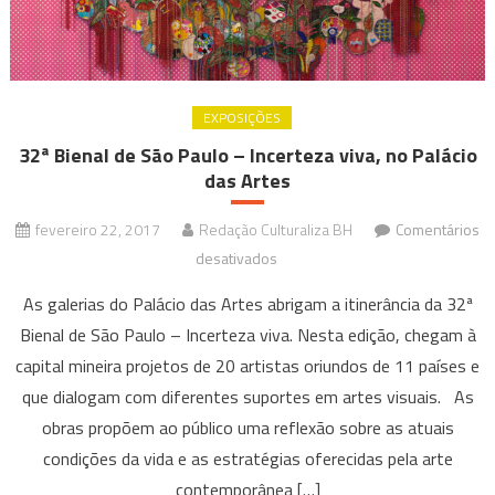
EXPOSIÇÕES
32ª Bienal de São Paulo – Incerteza viva, no Palácio
das Artes
fevereiro 22, 2017
Redação Culturaliza BH
Comentários
em
desativados
32ª
As galerias do Palácio das Artes abrigam a itinerância da 32ª
Bienal
Bienal de São Paulo – Incerteza viva. Nesta edição, chegam à
de
capital mineira projetos de 20 artistas oriundos de 11 países e
São
que dialogam com diferentes suportes em artes visuais. As
Paulo
–
obras propõem ao público uma reflexão sobre as atuais
Incerteza
condições da vida e as estratégias oferecidas pela arte
viva,
contemporânea […]