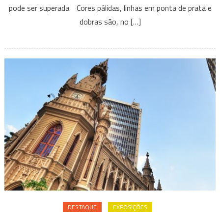
Arte
pode ser superada. Cores pálidas, linhas em ponta de prata e
Copasa
dobras são, no […]
DESTAQUE
EXPOSIÇÕES