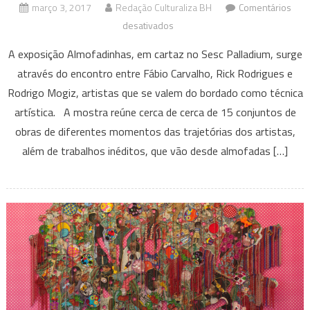
março 3, 2017
Redação Culturaliza BH
Comentários
em
desativados
Almofadinhas,
A exposição Almofadinhas, em cartaz no Sesc Palladium, surge
no
através do encontro entre Fábio Carvalho, Rick Rodrigues e
Sesc
Rodrigo Mogiz, artistas que se valem do bordado como técnica
Palladium
artística. A mostra reúne cerca de cerca de 15 conjuntos de
obras de diferentes momentos das trajetórias dos artistas,
além de trabalhos inéditos, que vão desde almofadas […]