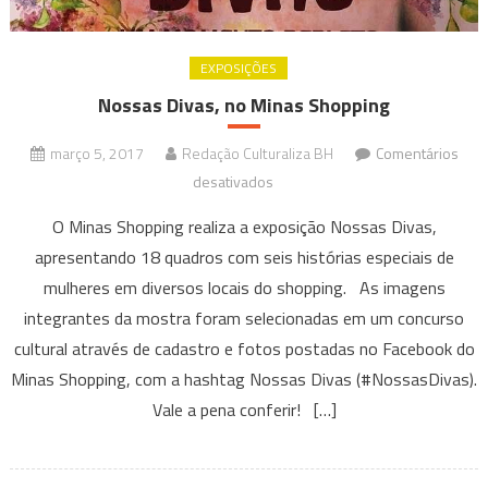
EXPOSIÇÕES
Nossas Divas, no Minas Shopping
março 5, 2017
Redação Culturaliza BH
Comentários
em
desativados
Nossas
O Minas Shopping realiza a exposição Nossas Divas,
Divas,
apresentando 18 quadros com seis histórias especiais de
no
mulheres em diversos locais do shopping. As imagens
Minas
integrantes da mostra foram selecionadas em um concurso
Shopping
cultural através de cadastro e fotos postadas no Facebook do
Minas Shopping, com a hashtag Nossas Divas (#NossasDivas).
Vale a pena conferir! […]