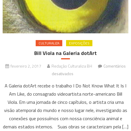
CULTURALIZA
EXPOSIÇÕES
Bill Viola na Galeria dotArt
fevereiro 2, 2017
Redação Culturaliza BH
Comentários
em
desativados
Bill
A Galeria dotArt recebe o trabalho I Do Not Know What It Is I
Viola
Am Like, do consagrado videoartista norte-americano Bill
na
Viola. Em uma jornada de cinco capítulos, o artista cria uma
Galeria
visão atemporal do mundo e nosso lugar nele, investigando as
dotArt
conexões que possuímos com nossa consciência animal e
demais estados internos. Suas obras se caracterizam pela […]