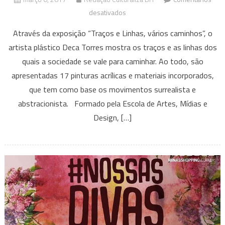
em
desativados
Exposição
Através da exposição “Traços e Linhas, vários caminhos”, o
Traços
artista plástico Deca Torres mostra os traços e as linhas dos
e
quais a sociedade se vale para caminhar. Ao todo, são
Linhas,
apresentadas 17 pinturas acrílicas e materiais incorporados,
vários
caminhos
que tem como base os movimentos surrealista e
abstracionista. Formado pela Escola de Artes, Mídias e
Design, […]