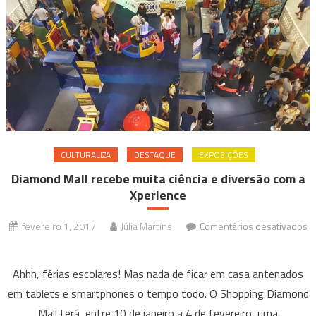
CULTURALIZA
DESTAQUE
EXPOSIÇÕES
Diamond Mall recebe muita ciência e diversão com a
Xperience
fevereiro 1, 2017
Júlia Martins
Comentários desativados
em
Diamond
Ahhh, férias escolares! Mas nada de ficar em casa antenados
Mall
em tablets e smartphones o tempo todo. O Shopping Diamond
recebe
Mall terá, entre 10 de janeiro a 4 de fevereiro, uma
muita