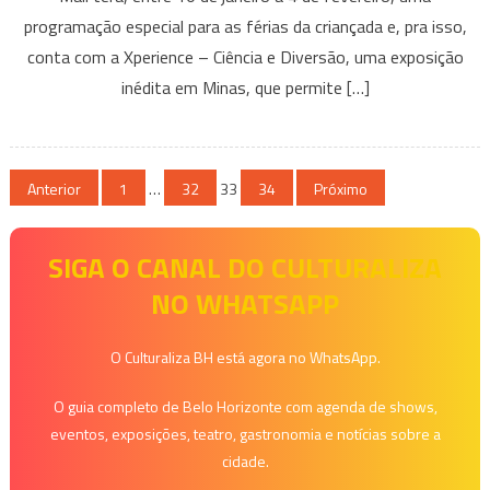
programação especial para as férias da criançada e, pra isso,
ciência
e
conta com a Xperience – Ciência e Diversão, uma exposição
diversão
inédita em Minas, que permite […]
com
a
Xperience
Paginação
Anterior
1
…
32
33
34
Próximo
de
SIGA O CANAL DO CULTURALIZA
posts
NO WHATSAPP
O Culturaliza BH está agora no WhatsApp.
O guia completo de Belo Horizonte com agenda de shows,
eventos, exposições, teatro, gastronomia e notícias sobre a
cidade.