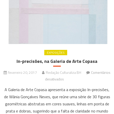
EXPOSIÇÕES
In-precisões, na Galeria de Arte Copasa
fevereiro 20, 2017
Redação Culturaliza BH
Comentários
em
desativados
In-
A Galeria de Arte Copasa apresenta a exposição In-precisões,
precisões,
de Wânia Gonçalves Neves, que reúne uma série de 30 figuras
na
geométricas abstratas em cores suaves, linhas em ponta de
Galeria
prata e dobras, sugerindo que a falta de claridade no mundo
de