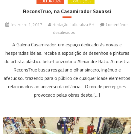
CULTURALIZA
EXPOSIÇÕES
ReconsTrue, na Casamirador Savassi
fevereiro 1, 2017
Redação Culturaliza BH
Comentários
em
desativados
ReconsTrue,
A Galeria Casamirador, um espaço dedicado às novas e
na
inesperadas ideias, recebe a exposição de desenhos e pinturas
Casamirador
do artista plástico belo-horizontino Alexandre Rato. A mostra
Savassi
ReconsTrue busca resgatar o olhar sincero, ingênuo e
afetuoso, trazendo para o público de qualquer idade elementos
relacionados ao universo da infância. O mix de percepções
provocado pelas obras desta […]