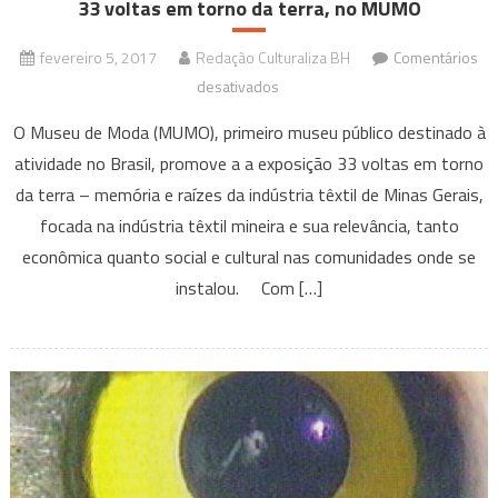
33 voltas em torno da terra, no MUMO
fevereiro 5, 2017
Redação Culturaliza BH
Comentários
em
desativados
33
O Museu de Moda (MUMO), primeiro museu público destinado à
voltas
atividade no Brasil, promove a a exposição 33 voltas em torno
em
da terra – memória e raízes da indústria têxtil de Minas Gerais,
torno
focada na indústria têxtil mineira e sua relevância, tanto
da
terra,
econômica quanto social e cultural nas comunidades onde se
no
instalou. Com […]
MUMO