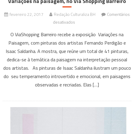
Variações na paisagem, no Via Shopping Barreiro
fevereiro 22, 2017
Redação Culturaliza BH
Comentários
em
desativados
Variações
O ViaShopping Barreiro recebe a exposição Variações na
na
Paisagem, com pinturas dos artistas Fernando Perdigão e
paisagem,
Isaac Saldanha. A mostra, que reúne um total de 41 pinturas,
no
dedica-se à temática da paisagem na interpretação pessoal
Via
Shopping
dos artistas. As pinturas de Isaac Saldanha ilustram um pouco
Barreiro
do seu temperamento introvertido e emocional, em paisagens
observadas e recriadas. Elas […]