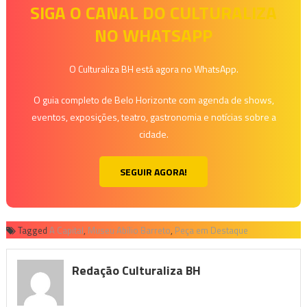
SIGA O CANAL DO CULTURALIZA
NO WHATSAPP
O Culturaliza BH está agora no WhatsApp.
O guia completo de Belo Horizonte com agenda de shows,
eventos, exposições, teatro, gastronomia e notícias sobre a
cidade.
SEGUIR AGORA!
Tagged
A Capital
,
Museu Abílio Barreto
,
Peça em Destaque
Redação Culturaliza BH