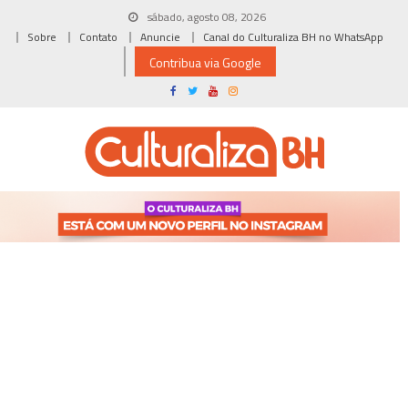
Skip
sábado, agosto 08, 2026
to
Sobre
Contato
Anuncie
Canal do Culturaliza BH no WhatsApp
content
Contribua via Google