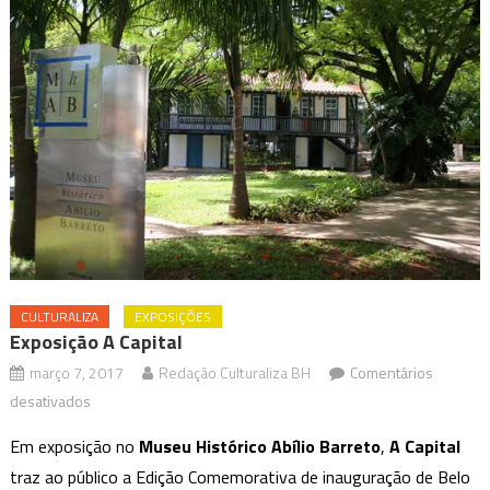
CULTURALIZA
EXPOSIÇÕES
Exposição A Capital
março 7, 2017
Redação Culturaliza BH
Comentários
em
desativados
Exposição
Em exposição no
Museu Histórico Abílio Barreto
,
A Capital
A
traz ao público a Edição Comemorativa de inauguração de Belo
Capital