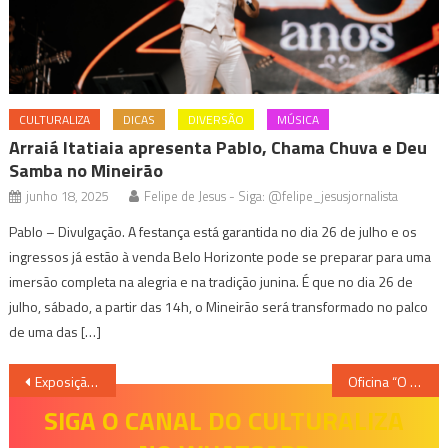
CULTURALIZA
DICAS
DIVERSÃO
MÚSICA
Arraiá Itatiaia apresenta Pablo, Chama Chuva e Deu
Samba no Mineirão
junho 18, 2025
Felipe de Jesus - Siga: @felipe_jesusjornalista
Pablo – Divulgação. A festança está garantida no dia 26 de julho e os
ingressos já estão à venda Belo Horizonte pode se preparar para uma
imersão completa na alegria e na tradição junina. É que no dia 26 de
julho, sábado, a partir das 14h, o Mineirão será transformado no palco
de uma das […]
Navegação
Exposição Traços e Linhas, vários caminhos
Oficina “O Subsolo Produtivo do Ator” com Cacá Carvalho
de
SIGA O CANAL DO CULTURALIZA