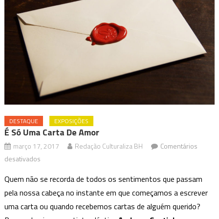
DESTAQUE
EXPOSIÇÕES
É Só Uma Carta De Amor
março 17, 2017
Redação Culturaliza BH
Comentários
em
desativados
É
Quem não se recorda de todos os sentimentos que passam
só
pela nossa cabeça no instante em que começamos a escrever
uma
uma carta ou quando recebemos cartas de alguém querido?
carta