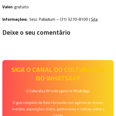
Valor:
gratuito
Informações:
Sesc Palladium – (31) 3270-8100 |
Site
Deixe o seu comentário
SIGA O CANAL DO CULTURALIZA
NO WHATSAPP
O Culturaliza BH está agora no WhatsApp.
O guia completo de Belo Horizonte com agenda de shows,
eventos, exposições, teatro, gastronomia e notícias sobre a
cidade.