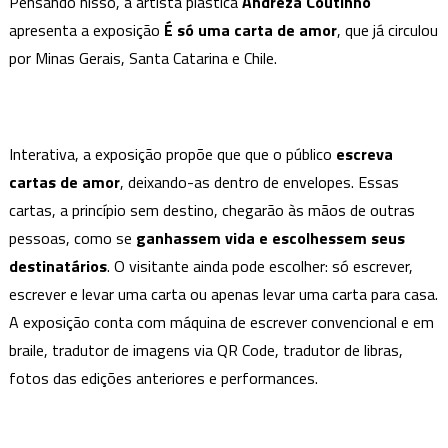
Pensando nisso, a artista plástica
de
Andreza Coutinho
amor
apresenta a exposição
É só uma carta de amor
, que já circulou
por Minas Gerais, Santa Catarina e Chile.
Interativa, a exposição propõe que que o público
escreva
cartas de amor
, deixando-as dentro de envelopes. Essas
cartas, a princípio sem destino, chegarão às mãos de outras
pessoas, como se
ganhassem vida e escolhessem seus
destinatários
. O visitante ainda pode escolher: só escrever,
escrever e levar uma carta ou apenas levar uma carta para casa.
A exposição conta com máquina de escrever convencional e em
braile, tradutor de imagens via QR Code, tradutor de libras,
fotos das edições anteriores e performances.