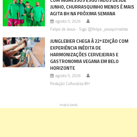
COM INGRESSOS ESGOTADOS DESDE
JUNHO, CHURRASQUINHO MENOS É MAIS
AGITA BH NA PRÓXIMA SEMANA
agosto 5, 2026
Felipe de Jesus - Siga: @felipe_jesusjornalista
JUNGLEBIER CHEGA À 22ª EDIÇÃO COM
EXPERIÊNCIA INÉDITA DE
HARMONIZAÇÕES CERVEJEIRAS E
GASTRONOMIA VEGANA EM BELO
HORIZONTE
agosto 5, 2026
Redação Culturaliza BH