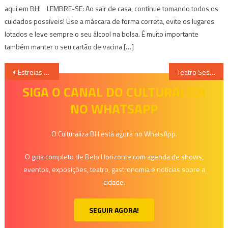
aqui em BH! LEMBRE-SE: Ao sair de casa, continue tomando todos os
cuidados possíveis! Use a máscara de forma correta, evite os lugares
lotados e leve sempre o seu álcool na bolsa. É muito importante
também manter o seu cartão de vacina […]
Navegação
Estreias da Semana – 16/03/2017
Teatro Sesiminas recebe a peça Oleanna
de
SIGA O CANAL DO CULTURALIZA
NO WHATSAPP
Post
O Culturaliza BH está agora no WhatsApp.
O guia completo de Belo Horizonte com agenda de shows,
eventos, exposições, teatro, gastronomia e notícias sobre a
cidade.
SEGUIR AGORA!