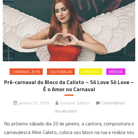
CARNAVAL 2018
CULTURALIZA
DIVERSÃO
MÚSICA
Pré-carnaval do Bloco da Calixto – Só Love Só Love –
É o Amor no Carnaval
janeiro 15, 2018
Joseane Santos
Comentários
em
desativados
Pré-
No próximo sábado dia 20 de janeiro, a cantora, compositora e
carnaval
carnavalesca Aline Calixto, coloca seu bloco na rua e realiza seu
do