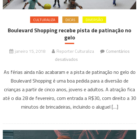
CULTURALIZA
DICAS
DIVERSÃO
Boulevard Shopping recebe pista de patinação no
gelo
janeiro 15, 2018
Reporter Culturaliza
Comentários
em
desativados
Boulevard
As férias ainda não acabaram e a pista de patinação no gelo do
Shopping
Boulevard Shopping é uma boa pedida para a diversão de
recebe
crianças a partir de cinco anos, jovens e adultos. A atração fica
pista
até o dia 28 de fevereiro, com entrada a R$30, com direito a 30
de
patinação
minutos de brincadeiras, incluindo o aluguel […]
no
gelo