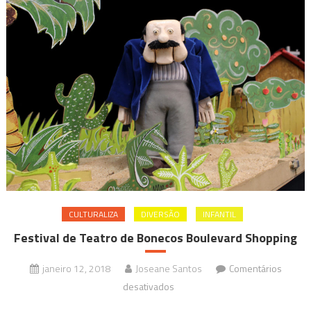
CULTURALIZA
DIVERSÃO
INFANTIL
Festival de Teatro de Bonecos Boulevard Shopping
janeiro 12, 2018
Joseane Santos
Comentários
em
desativados
Festival