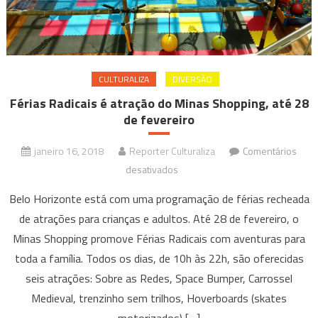
CULTURALIZA
DIVERSÃO
Férias Radicais é atração do Minas Shopping, até 28
de fevereiro
janeiro 16, 2018
Reporter Culturaliza
Comentários
em
desativados
Férias
Belo Horizonte está com uma programação de férias recheada
Radicais
de atrações para crianças e adultos. Até 28 de fevereiro, o
é
Minas Shopping promove Férias Radicais com aventuras para
atração
toda a família. Todos os dias, de 10h às 22h, são oferecidas
do
Minas
seis atrações: Sobre as Redes, Space Bumper, Carrossel
Shopping,
Medieval, trenzinho sem trilhos, Hoverboards (skates
até