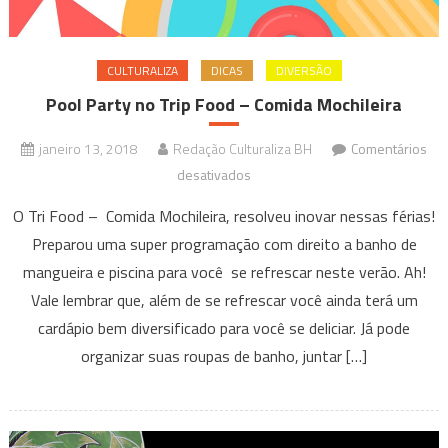
CULTURALIZA
DICAS
DIVERSÃO
Pool Party no Trip Food – Comida Mochileira
janeiro 13, 2018
Redação Culturaliza BH
Comentários
em
desativados
Pool
O Tri Food – Comida Mochileira, resolveu inovar nessas férias!
Party
Preparou uma super programação com direito a banho de
no
mangueira e piscina para você se refrescar neste verão. Ah!
Trip
Vale lembrar que, além de se refrescar você ainda terá um
Food
–
cardápio bem diversificado para você se deliciar. Já pode
Comida
organizar suas roupas de banho, juntar […]
Mochileira