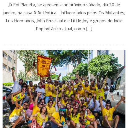
Já Foi Planeta, se apresenta no próximo sábado, dia 20 de
Foi
janeiro, na casa A Autêntica. Influenciados pelos Os Mutantes,
Planeta
–
Los Hermanos, John Frusciante e Little Joy e grupos do Indie
Abertura:
Pop britânico atual, como […]
Banda
Quarto