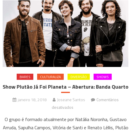
BARES
CULTURALIZA
DIVERSÃO
SHOWS
Show Plutão Já Foi Planeta – Abertura: Banda Quarto
janeiro 18, 2018
Joseane Santos
Comentários
em
desativados
Show
O grupo é formado atualmente por Natália Noronha, Gustavo
Plutão
Arruda, Sapulha Campos, Vitória de Santi e Renato Léllis, Plutão
Já