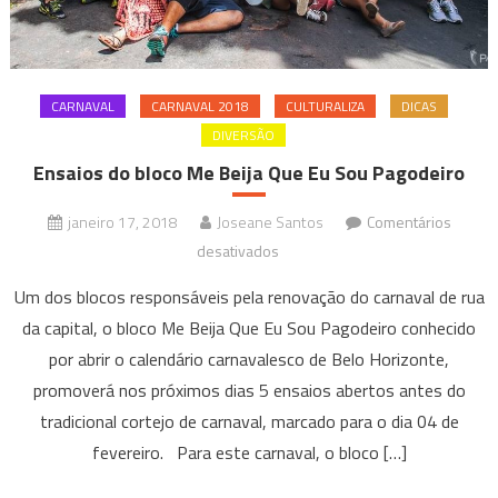
CARNAVAL
CARNAVAL 2018
CULTURALIZA
DICAS
DIVERSÃO
Ensaios do bloco Me Beija Que Eu Sou Pagodeiro
janeiro 17, 2018
Joseane Santos
Comentários
em
desativados
Ensaios
Um dos blocos responsáveis pela renovação do carnaval de rua
do
da capital, o bloco Me Beija Que Eu Sou Pagodeiro conhecido
bloco
por abrir o calendário carnavalesco de Belo Horizonte,
Me
promoverá nos próximos dias 5 ensaios abertos antes do
Beija
Que
tradicional cortejo de carnaval, marcado para o dia 04 de
Eu
fevereiro. Para este carnaval, o bloco […]
Sou