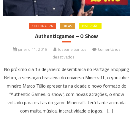
CULTURALIZA
DICAS
DIVERSÃO
Authenticgames – O Show
janeiro 11, 2018
Joseane Santos
Comentários
em
desativados
Authenticgames
No próximo dia 13 de janeiro desembarca no Partage Shopping
–
Betim, a sensação brasileira do universo Minecraft, o youtuber
O
mineiro Marco Túlio apresenta na cidade o novo formato do
Show
“Authentic Games: o show“, com novas atrações, o show
voltado para os fãs do game Minecraft terá tarde animada
com muita música, interatividade e jogos. […]