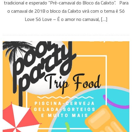
tradicional e esperado “Pré-carnaval do Bloco da Calixto”. Para
Bloco
o carnaval de 2018 o bloco da Calixto virá com o tema é Só
da
Calixto
Love Só Love – É o amor no carnaval, […]
–
Só
Love
Só
Love
–
É
o
Amor
no
Carnaval