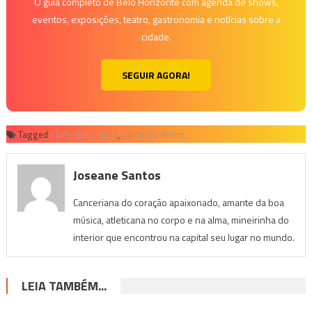
O guia completo de Belo Horizonte com agenda de shows,
eventos, exposições, teatro, gastronomia e notícias sobre a
cidade.
SEGUIR AGORA!
Tagged
Clube da Esquina
,
Saldanha Rolim
Joseane Santos
Canceriana do coração apaixonado, amante da boa
música, atleticana no corpo e na alma, mineirinha do
interior que encontrou na capital seu lugar no mundo.
LEIA TAMBÉM...