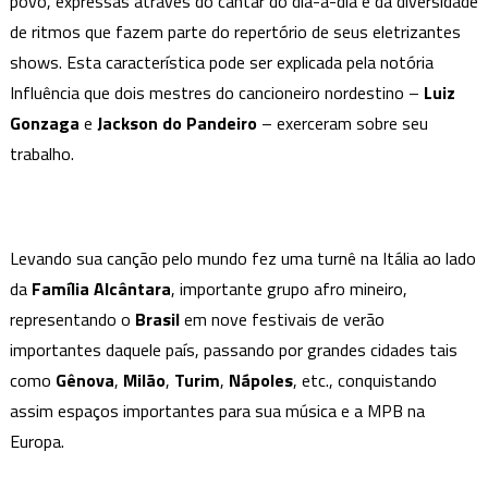
povo, expressas através do cantar do dia-a-dia e da diversidade
de ritmos que fazem parte do repertório de seus eletrizantes
shows. Esta característica pode ser explicada pela notória
Influência que dois mestres do cancioneiro nordestino –
Luiz
Gonzaga
e
Jackson do Pandeiro
– exerceram sobre seu
trabalho.
Levando sua canção pelo mundo fez uma turnê na Itália ao lado
da
Família Alcântara
, importante grupo afro mineiro,
representando o
Brasil
em nove festivais de verão
importantes daquele país, passando por grandes cidades tais
como
Gênova
,
Milão
,
Turim
,
Nápoles
, etc., conquistando
assim espaços importantes para sua música e a MPB na
Europa.