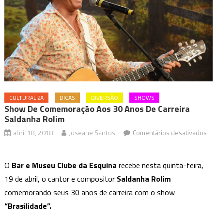
CULTURALIZA
DICAS
DIVERSÃO
SHOWS
Show De Comemoração Aos 30 Anos De Carreira
Saldanha Rolim
abril 18, 2018
Joseane Santos
Comentários desativados
em
Show
O
Bar e Museu Clube da Esquina
recebe nesta quinta-feira,
de
19 de abril, o cantor e compositor
Saldanha Rolim
Comemoração
comemorando seus 30 anos de carreira com o show
aos
30
“Brasilidade”.