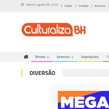
Skip
sábado, agosto 08, 2026
Sobre
Contato
Anuncie
to
content
Shows
Eventos
Exposições
T
DIVERSÃO