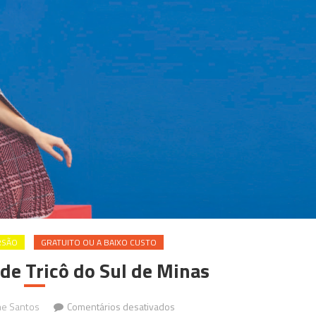
RSÃO
GRATUITO OU A BAIXO CUSTO
de Tricô do Sul de Minas
em
ne Santos
Comentários desativados