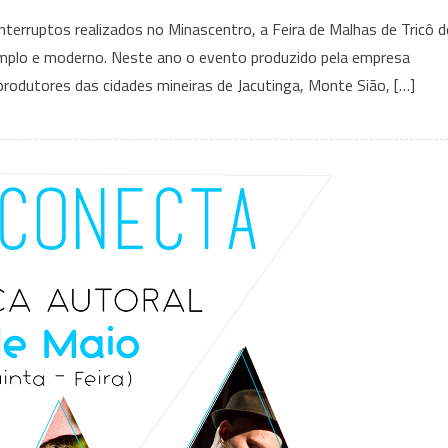
Feira
nterruptos realizados no Minascentro, a Feira de Malhas de Tricô 
de
amplo e moderno. Neste ano o evento produzido pela empresa
Malhas
rodutores das cidades mineiras de Jacutinga, Monte Sião, […]
de
Tricô
do
Sul
de
Minas