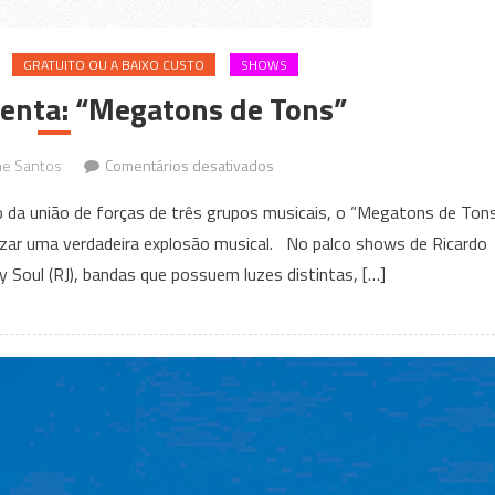
GRATUITO OU A BAIXO CUSTO
SHOWS
senta: “Megatons de Tons”
em
ne Santos
Comentários desativados
A
o da união de forças de três grupos musicais, o “Megatons de Tons
Autêntica
alizar uma verdadeira explosão musical. No palco shows de Ricardo
apresenta:
y Soul (RJ), bandas que possuem luzes distintas, […]
“Megatons
de
Tons”