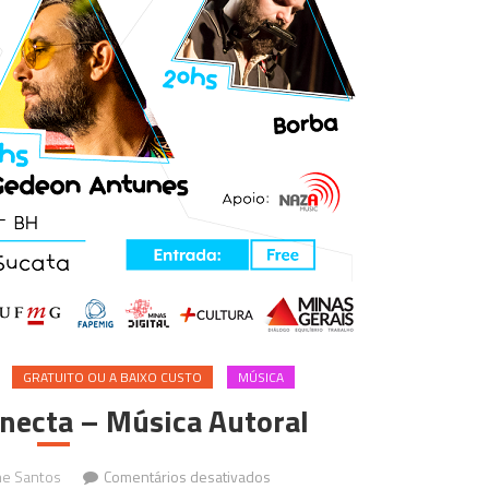
GRATUITO OU A BAIXO CUSTO
MÚSICA
onecta – Música Autoral
em
ne Santos
Comentários desativados