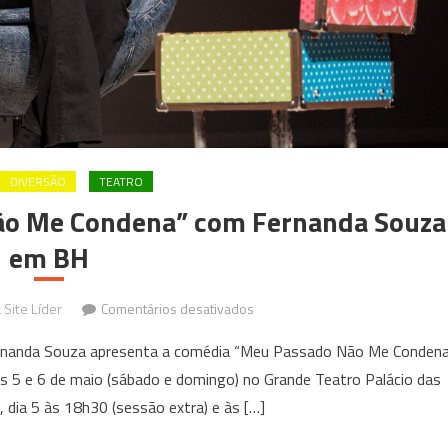
DIVERSÃO
TEATRO
ão Me Condena” com Fernanda Souza
em BH
em
 Site Líder
Comentários desativados
Espetáculo
ernanda Souza apresenta a comédia “Meu Passado Não Me Condena
“Meu
s 5 e 6 de maio (sábado e domingo) no Grande Teatro Palácio das
Passado
 dia 5 às 18h30 (sessão extra) e às […]
Não
Me