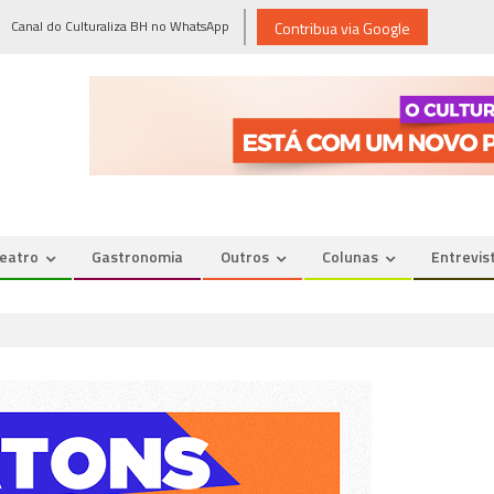
Canal do Culturaliza BH no WhatsApp
Contribua via Google
eatro
Gastronomia
Outros
Colunas
Entrevis