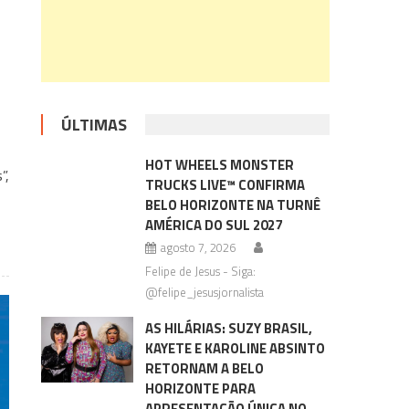
ÚLTIMAS
HOT WHEELS MONSTER
”,
TRUCKS LIVE™ CONFIRMA
BELO HORIZONTE NA TURNÊ
AMÉRICA DO SUL 2027
agosto 7, 2026
Felipe de Jesus - Siga:
@felipe_jesusjornalista
AS HILÁRIAS: SUZY BRASIL,
KAYETE E KAROLINE ABSINTO
RETORNAM A BELO
HORIZONTE PARA
APRESENTAÇÃO ÚNICA NO