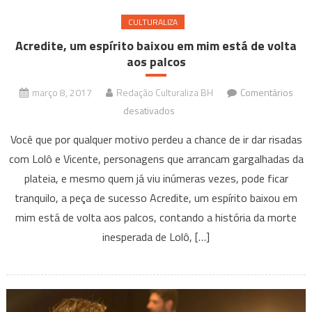
CULTURALIZA
Acredite, um espírito baixou em mim está de volta
aos palcos
março 8, 2017
Redação Culturaliza BH
Comentários
em
desativados
Acredite,
Você que por qualquer motivo perdeu a chance de ir dar risadas
um
com Lolô e Vicente, personagens que arrancam gargalhadas da
espírito
plateia, e mesmo quem já viu inúmeras vezes, pode ficar
baixou
tranquilo, a peça de sucesso Acredite, um espírito baixou em
em
mim
mim está de volta aos palcos, contando a história da morte
está
inesperada de Lolô, […]
de
volta
aos
palcos