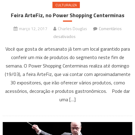
CULTURALIZA
Feira ArteFiz, no Power Shopping Centerminas
março 12, 2017
Charles Douglas
Comentários
em
desativados
Feira
Você que gosta de artesanato já tem um local garantido para
ArteFiz,
conferir um mix de produtos do segmento neste fim de
no
semana. O Power Shopping Centerminas realiza até domingo
Power
(19/03), a feira ArteFiz, que vai contar com aproximadamente
Shopping
Centerminas
30 expositores, que irão oferecer vários produtos, como
acessórios, decoração e produtos gastronômicos. Pode dar
uma […]