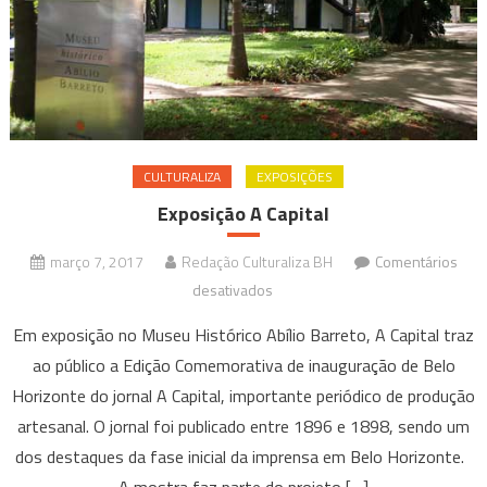
CULTURALIZA
EXPOSIÇÕES
Exposição A Capital
março 7, 2017
Redação Culturaliza BH
Comentários
em
desativados
Exposição
Em exposição no Museu Histórico Abílio Barreto, A Capital traz
A
ao público a Edição Comemorativa de inauguração de Belo
Capital
Horizonte do jornal A Capital, importante periódico de produção
artesanal. O jornal foi publicado entre 1896 e 1898, sendo um
dos destaques da fase inicial da imprensa em Belo Horizonte.
A mostra faz parte do projeto […]