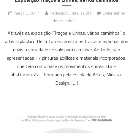
março 6, 2017
Redação Culturaliza BH
Comentários
em
desativados
Exposição
Através da exposição “Traços e Linhas, vários caminhos”, o
Traços
artista plástico Deca Torres mostra os traços e as linhas dos
e
quais a sociedade se vale para caminhar. Ao todo, são
Linhas,
apresentadas 17 pinturas acrílicas e materiais incorporados,
vários
caminhos
que tem como base os movimentos surrealista e
abstracionista. Formado pela Escola de Artes, Mídias e
Design, […]