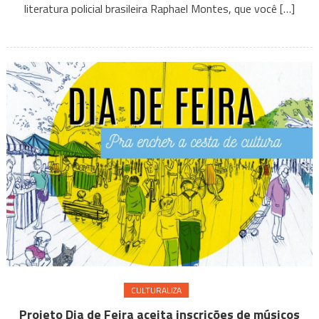
humana
literatura policial brasileira Raphael Montes, que você […]
só
pode
ser
SECRETO!
CULTURALIZA
Projeto Dia de Feira aceita inscrições de músicos