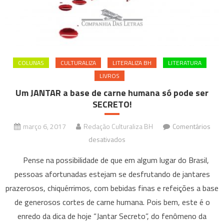
COLUNAS
CULTURALIZA
LITERALIZA BH
LITERATURA
LIVROS
Um JANTAR a base de carne humana só pode ser
SECRETO!
março 6, 2017
Redação Culturaliza BH
Comentários
em
desativados
Um
Pense na possibilidade de que em algum lugar do Brasil,
JANTAR
pessoas afortunadas estejam se desfrutando de jantares
a
prazerosos, chiquérrimos, com bebidas finas e refeições a base
base
de generosos cortes de carne humana. Pois bem, este é o
de
carne
enredo da dica de hoje “Jantar Secreto”, do fenômeno da