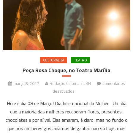
CULTURALIZA
TEATRO
Peça Rosa Choque, no Teatro Marília
março 8, 2017
Redação Culturaliza BH
Comentários
em
desativados
Peça
Hoje é dia 08 de Março! Dia Internacional da Mulher. Um dia
Rosa
que a maioria das mulheres receberam flores, presentes,
Choque,
chocolates e por aí vai. Elas amaram, é claro, mas no fundo o
no
que nós mulheres gostaríamos de ganhar não só hoje, mas
Teatro