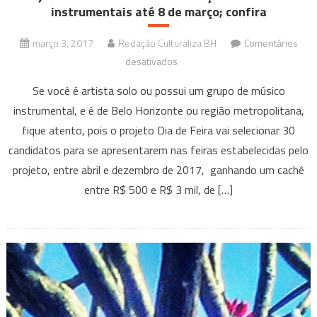
instrumentais até 8 de março; confira
março 3, 2017
Redação Culturaliza BH
Comentários
em
desativados
Projeto
Se você é artista solo ou possui um grupo de músico
Dia
instrumental, e é de Belo Horizonte ou região metropolitana,
de
fique atento, pois o projeto Dia de Feira vai selecionar 30
Feira
candidatos para se apresentarem nas feiras estabelecidas pelo
aceita
inscrições
projeto, entre abril e dezembro de 2017, ganhando um cachê
de
entre R$ 500 e R$ 3 mil, de […]
músicos
instrumentais
até
8
de
março;
confira