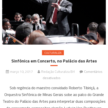
CULTURALIZA
Sinfônica em Concerto, no Palácio das Artes
março 10, 2017
Redação Culturaliza BH
Comentários
em
desativados
Sinfônica
Sob regência do maestro convidado Roberto Tibiriçá, a
em
Orquestra Sinfônica de Minas Gerais sobe ao palco do Grande
Concerto,
Teatro do Palácio das Artes para interpretar duas composições
no
Palácio