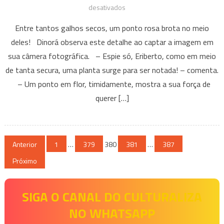
em
desativados
Crônica:
Entre tantos galhos secos, um ponto rosa brota no meio
Um
deles! Dinorá observa este detalhe ao captar a imagem em
ponto
sua câmera fotográfica. – Espie só, Eriberto, como em meio
em
de tanta secura, uma planta surge para ser notada! – comenta.
flor
– Um ponto em flor, timidamente, mostra a sua força de
querer […]
Paginação
Anterior
1
…
379
380
381
…
387
de
Próximo
posts
SIGA O CANAL DO CULTURALIZA
NO WHATSAPP