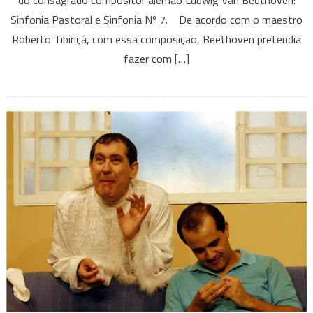
do consagrado compositor alemão Ludwig Van Beethoven:
das
Sinfonia Pastoral e Sinfonia Nº 7. De acordo com o maestro
Artes
Roberto Tibiriçá, com essa composição, Beethoven pretendia
fazer com […]