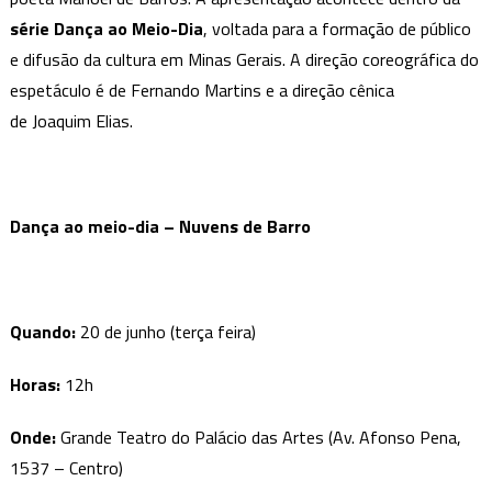
série Dança ao Meio-Dia
das
, voltada para a formação de público
Artes
e difusão da cultura em Minas Gerais. A direção coreográfica do
apresenta
espetáculo é de Fernando Martins e a direção cênica
o
de Joaquim Elias.
espetáculo
Nuvens
de
Barro,
Dança ao meio-dia – Nuvens de Barro
amanhã
Quando:
20 de junho (terça feira)
Horas:
12h
Onde:
Grande Teatro do Palácio das Artes (Av. Afonso Pena,
1537 – Centro)