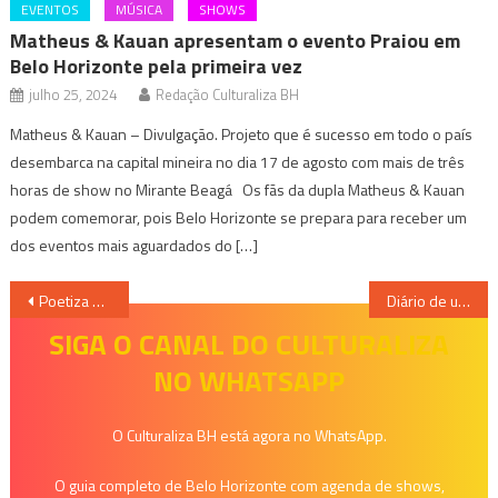
EVENTOS
MÚSICA
SHOWS
Matheus & Kauan apresentam o evento Praiou em
Belo Horizonte pela primeira vez
julho 25, 2024
Redação Culturaliza BH
Matheus & Kauan – Divulgação. Projeto que é sucesso em todo o país
desembarca na capital mineira no dia 17 de agosto com mais de três
horas de show no Mirante Beagá Os fãs da dupla Matheus & Kauan
podem comemorar, pois Belo Horizonte se prepara para receber um
dos eventos mais aguardados do […]
Navegação
Poetiza BH: Use batom vermelho
Diário de uma escrava – Rô Mierling
de
SIGA O CANAL DO CULTURALIZA
NO WHATSAPP
Post
O Culturaliza BH está agora no WhatsApp.
O guia completo de Belo Horizonte com agenda de shows,