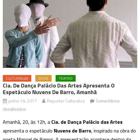
CULTURALIZA
DICAS
TEATRO
Cia. De Dança Palácio Das Artes Apresenta O
Espetáculo Nuvens De Barro, Amanhã
junho 19, 2017
Reporter Culturaliza
Comentários
em
desativados
Cia.
Amanhã, 20, às 12h, a
Cia. de Dança Palácio das Artes
de
apresenta o espetáculo
Nuvens de Barro
, inspirado na obra do
Dança
poeta Manoel de Barros. A apresentação acontece dentro da
Palácio