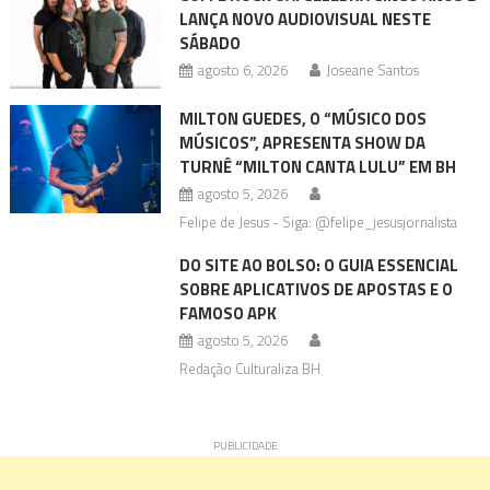
LANÇA NOVO AUDIOVISUAL NESTE
SÁBADO
agosto 6, 2026
Joseane Santos
MILTON GUEDES, O “MÚSICO DOS
MÚSICOS”, APRESENTA SHOW DA
TURNÊ “MILTON CANTA LULU” EM BH
agosto 5, 2026
Felipe de Jesus - Siga: @felipe_jesusjornalista
DO SITE AO BOLSO: O GUIA ESSENCIAL
SOBRE APLICATIVOS DE APOSTAS E O
FAMOSO APK
agosto 5, 2026
Redação Culturaliza BH