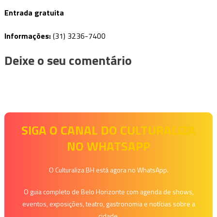
Entrada gratuita
Informações:
(31) 3236-7400
Deixe o seu comentário
SIGA O CANAL DO CULTURALIZA
NO WHATSAPP
O Culturaliza BH está agora no WhatsApp.
O guia completo de Belo Horizonte com agenda de shows,
eventos, exposições, teatro, gastronomia e notícias sobre a
cidade.