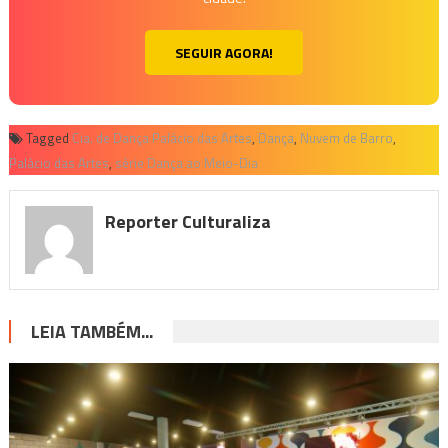
SEGUIR AGORA!
Tagged
Cia. de Dança Palácio das Artes
,
Dança
,
Nuvem de Barro
,
Palácio das Artes
,
série Dança ao Meio-Dia
Reporter Culturaliza
LEIA TAMBÉM...