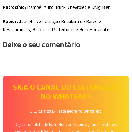
Patrocínio:
Itambé, Auto Truck, Chevrolet e Krug Bier
Apoio:
Abrasel – Associação Brasileira de Bares e
Restaurantes, Belotur e Prefeitura de Belo Horizonte.
Deixe o seu comentário
SIGA O CANAL DO CULTURALIZA
NO WHATSAPP
O Culturaliza BH está agora no WhatsApp.
O guia completo de Belo Horizonte com agenda de shows,
eventos, exposições, teatro, gastronomia e notícias sobre a