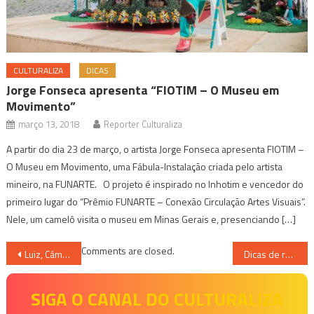
CULTURALIZA
DICAS
Jorge Fonseca apresenta “FIOTIM – O Museu em
Movimento”
março 13, 2018
Reporter Culturaliza
A partir do dia 23 de março, o artista Jorge Fonseca apresenta FIOTIM –
O Museu em Movimento, uma Fábula-Instalação criada pelo artista
mineiro, na FUNARTE. O projeto é inspirado no Inhotim e vencedor do
primeiro lugar do “Prêmio FUNARTE – Conexão Circulação Artes Visuais”.
Nele, um camelô visita o museu em Minas Gerais e, presenciando […]
Navegação
Comments are closed.
Luiz, Câmera, Ação: O segredo guardado, a coragem armazenada
Dicas de romance para aquecer seu coração no Dia dos Namorados
de
SIGA O CANAL DO CULTURALIZA
Post