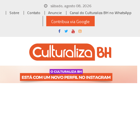
Skip
sábado, agosto 08, 2026
to
Sobre
Contato
Anuncie
Canal do Culturaliza BH no WhatsApp
content
Contribua via Google