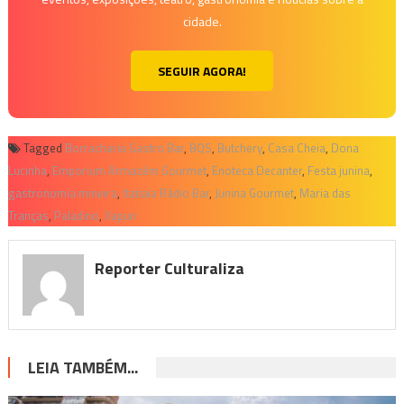
cidade.
SEGUIR AGORA!
Tagged
Borracharia Gastro Bar
,
BQS
,
Butchery
,
Casa Cheia
,
Dona
Lucinha
,
Emporium Armazém Gourmet
,
Enoteca Decanter
,
Festa junina
,
gastronomia mineira
,
Itatiaia Rádio Bar
,
Junina Gourmet
,
Maria das
Tranças
,
Paladino
,
Xapuri
Reporter Culturaliza
LEIA TAMBÉM...