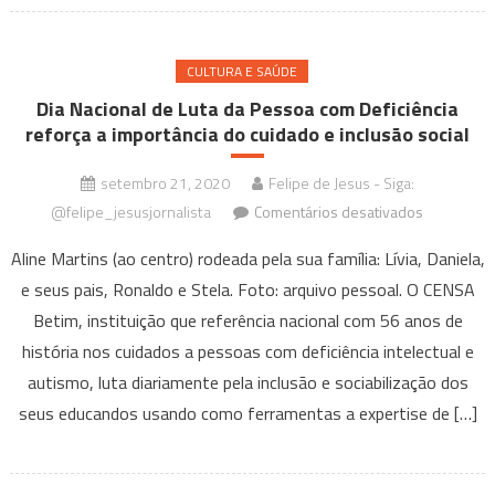
BH
CULTURA E SAÚDE
Dia Nacional de Luta da Pessoa com Deficiência
reforça a importância do cuidado e inclusão social
setembro 21, 2020
Felipe de Jesus - Siga:
em
@felipe_jesusjornalista
Comentários desativados
Dia
Aline Martins (ao centro) rodeada pela sua família: Lívia, Daniela,
Nacional
e seus pais, Ronaldo e Stela. Foto: arquivo pessoal. O CENSA
de
Betim, instituição que referência nacional com 56 anos de
Luta
da
história nos cuidados a pessoas com deficiência intelectual e
Pessoa
autismo, luta diariamente pela inclusão e sociabilização dos
com
seus educandos usando como ferramentas a expertise de […]
Deficiência
reforça
a