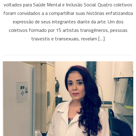
voltados para Saúde Mental e Inclusão Social. Quatro coletivos
Saúde
foram convidados a a compartilhar suas histórias enfatizandoa
Mental
–
expressão de seus integrantes diante da arte. Um dos
Sessão
coletivos formado por 15 artistas transgêneros, pessoas
Vivencias
travestis e transexuais, revelam […]
Artísticas
no
Circuito
Cultural
UFMG