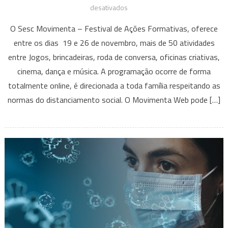
em
desativados
O
O Sesc Movimenta – Festival de Ações Formativas, oferece
“Sesc
entre os dias 19 e 26 de novembro, mais de 50 atividades
Movimenta
entre Jogos, brincadeiras, roda de conversa, oficinas criativas,
Web
cinema, dança e música. A programação ocorre de forma
–
Festival
totalmente online, é direcionada a toda família respeitando as
de
normas do distanciamento social. O Movimenta Web pode […]
Ações
Formativas”
Oferece
mais
de
50
atividades
Gratuitas