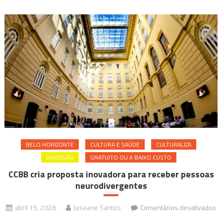
BELO HORIZONTE
CULTURA E SAÚDE
CULTURALIZA
DIVERSÃO
GRATUITO OU A BAIXO CUSTO
CCBB cria proposta inovadora para receber pessoas
neurodivergentes
abril 15, 2026
Joseane Santos
Comentários desativados
em