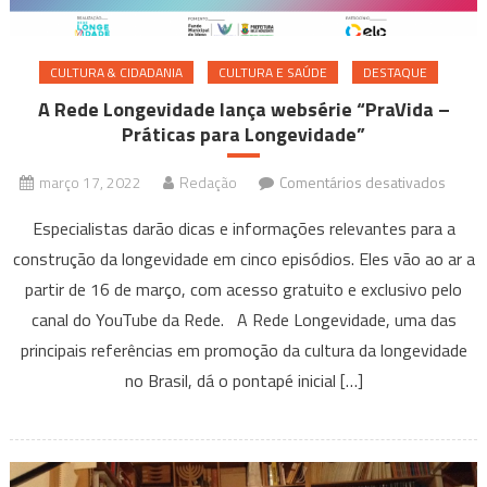
CULTURA & CIDADANIA
CULTURA E SAÚDE
DESTAQUE
A Rede Longevidade lança websérie “PraVida –
Práticas para Longevidade”
em
março 17, 2022
Redação
Comentários desativados
A
Especialistas darão dicas e informações relevantes para a
Rede
construção da longevidade em cinco episódios. Eles vão ao ar a
Longe
partir de 16 de março, com acesso gratuito e exclusivo pelo
lança
websé
canal do YouTube da Rede. A Rede Longevidade, uma das
“PraVi
principais referências em promoção da cultura da longevidade
–
no Brasil, dá o pontapé inicial […]
Prátic
para
Longe