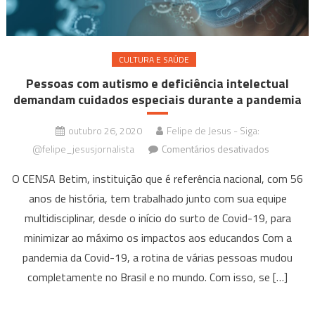
CULTURA E SAÚDE
Pessoas com autismo e deficiência intelectual
demandam cuidados especiais durante a pandemia
outubro 26, 2020
Felipe de Jesus - Siga:
em
@felipe_jesusjornalista
Comentários desativados
Pessoas
O CENSA Betim, instituição que é referência nacional, com 56
com
anos de história, tem trabalhado junto com sua equipe
autismo
multidisciplinar, desde o início do surto de Covid-19, para
e
deficiência
minimizar ao máximo os impactos aos educandos Com a
intelectual
pandemia da Covid-19, a rotina de várias pessoas mudou
demanda
completamente no Brasil e no mundo. Com isso, se […]
cuidados
especiais