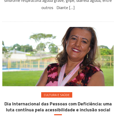
síndrome respiratória aguda grave, gripe, diarreia aguda, entre
importânci
outros Diante […]
de
dispositiv
touchless
para
a
saúde
pública
CULTURA E SAÚDE
Dia Internacional das Pessoas com Deficiência: uma
luta contínua pela acessibilidade e inclusão social