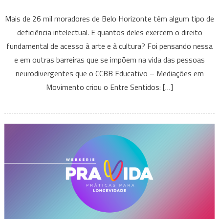
CCBB
Mais de 26 mil moradores de Belo Horizonte têm algum tipo de
cria
deficiência intelectual. E quantos deles exercem o direito
proposta
fundamental de acesso à arte e à cultura? Foi pensando nessa
inovadora
e em outras barreiras que se impõem na vida das pessoas
para
receber
neurodivergentes que o CCBB Educativo – Mediações em
pessoas
Movimento criou o Entre Sentidos: […]
neurodivergentes