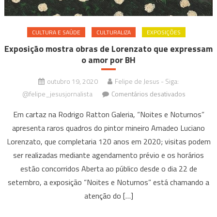
CULTURA E SAÚDE
CULTURALIZA
EXPOSIÇÕES
Exposição mostra obras de Lorenzato que expressam
o amor por BH
outubro 19, 2020
Felipe de Jesus - Siga:
em
@felipe_jesusjornalista
Comentários desativados
Exposição
Em cartaz na Rodrigo Ratton Galeria, “Noites e Noturnos”
mostra
apresenta raros quadros do pintor mineiro Amadeo Luciano
obras
Lorenzato, que completaria 120 anos em 2020; visitas podem
de
Lorenzato
ser realizadas mediante agendamento prévio e os horários
que
estão concorridos Aberta ao público desde o dia 22 de
expressa
setembro, a exposição “Noites e Noturnos” está chamando a
o
atenção do […]
amor
por