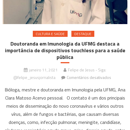
CULTURA E SAÚDE
DESTAQUE
Doutoranda em Imunologia da UFMG destaca a
importância de dispositivos touchless para a saúde
pública
janeiro 11, 2021
Felipe de Jesus - Siga:
em
@felipe_jesusjornalista
Comentários desativados
Doutorand
Bióloga, mestre e doutoranda em Imunologia pela UFMG, Ana
em
Clara Matoso Acervo pessoal. O contato é um dos principais
Imunologia
meios de disseminação do novo coronavírus e vários outros
da
UFMG
vírus, além de fungos e bactérias, que causam diversas
destaca
doenças, como, infecção pulmonar, meningite, candidíase,
a