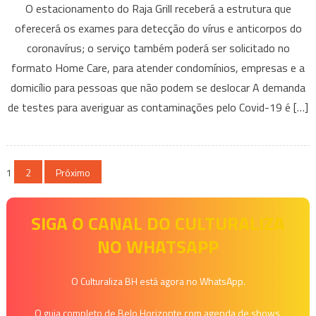
O estacionamento do Raja Grill receberá a estrutura que
Horizonte
oferecerá os exames para detecção do vírus e anticorpos do
terá
coronavírus; o serviço também poderá ser solicitado no
drive-
thru
formato Home Care, para atender condomínios, empresas e a
e
domicílio para pessoas que não podem se deslocar A demanda
serviço
de testes para averiguar as contaminações pelo Covid-19 é […]
em
domicílio
para
Paginação
testagem
1
2
Próximo
da
de
Covid-
SIGA O CANAL DO CULTURALIZA
posts
19
NO WHATSAPP
O Culturaliza BH está agora no WhatsApp.
O guia completo de Belo Horizonte com agenda de shows,