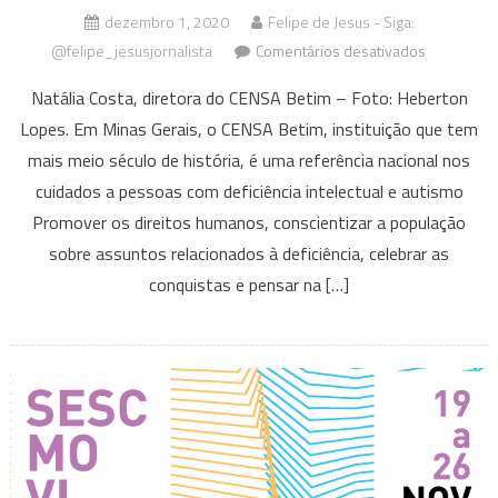
dezembro 1, 2020
Felipe de Jesus - Siga:
em
@felipe_jesusjornalista
Comentários desativados
Dia
Natália Costa, diretora do CENSA Betim – Foto: Heberton
Internacion
Lopes. Em Minas Gerais, o CENSA Betim, instituição que tem
das
mais meio século de história, é uma referência nacional nos
Pessoas
com
cuidados a pessoas com deficiência intelectual e autismo
Deficiência
Promover os direitos humanos, conscientizar a população
uma
sobre assuntos relacionados à deficiência, celebrar as
luta
conquistas e pensar na […]
contínua
pela
acessibili
e
inclusão
social