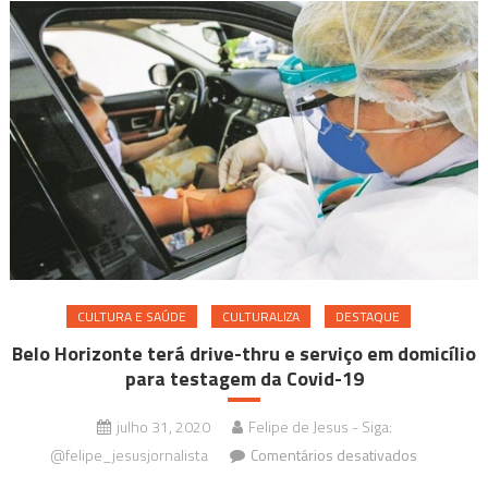
importânci
do
cuidado
e
inclusão
social
CULTURA E SAÚDE
CULTURALIZA
DESTAQUE
Belo Horizonte terá drive-thru e serviço em domicílio
para testagem da Covid-19
julho 31, 2020
Felipe de Jesus - Siga:
em
@felipe_jesusjornalista
Comentários desativados
Belo