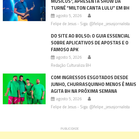
MÚSICOS”, APRESENTA SHOW DA
TURNÊ “MILTON CANTA LULU” EM BH
agosto 5, 2026
Felipe de Jesus - Siga: @felipe_jesusjornalista
DO SITE AO BOLSO: O GUIA ESSENCIAL
SOBRE APLICATIVOS DE APOSTAS E O
FAMOSO APK
agosto 5, 2026
Redação Culturaliza BH
COM INGRESSOS ESGOTADOS DESDE
JUNHO, CHURRASQUINHO MENOS É MAIS
AGITA BH NA PRÓXIMA SEMANA
agosto 5, 2026
Felipe de Jesus - Siga: @felipe_jesusjornalista