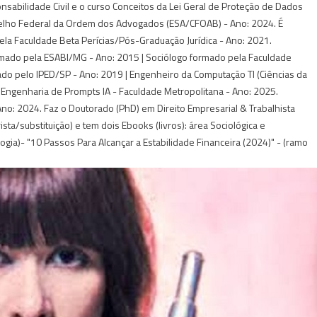
onsabilidade Civil e o curso Conceitos da Lei Geral de Proteção de Dados
selho Federal da Ordem dos Advogados (ESA/CFOAB) - Ano: 2024. É
o pela Faculdade Beta Perícias/Pós-Graduação Jurídica - Ano: 2021.
mado pela ESABI/MG - Ano: 2015 | Sociólogo formado pela Faculdade
mado pelo IPED/SP - Ano: 2019 | Engenheiro da Computação TI (Ciências da
Engenharia de Prompts IA - Faculdade Metropolitana - Ano: 2025.
no: 2024. Faz o Doutorado (PhD) em Direito Empresarial & Trabalhista
sta/substituição) e tem dois Ebooks (livros): área Sociológica e
gia)- "10 Passos Para Alcançar a Estabilidade Financeira (2024)" - (ramo