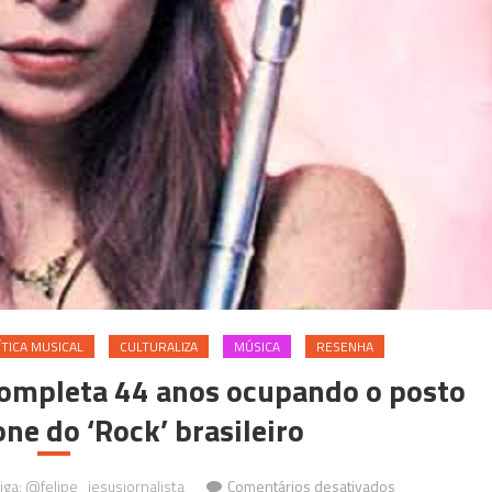
ÍTICA MUSICAL
CULTURALIZA
MÚSICA
RESENHA
 completa 44 anos ocupando o posto
ne do ‘Rock’ brasileiro
em
Siga: @felipe_jesusjornalista
Comentários desativados