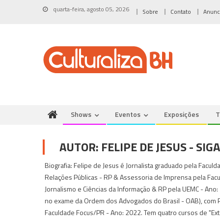
Skip
quarta-feira, agosto 05, 2026
Sobre
Contato
Anunc
to
content
Shows
Eventos
Exposições
T
AUTOR:
FELIPE DE JESUS - SI
Biografia: Felipe de Jesus é Jornalista graduado pela Facu
Relações Públicas - RP & Assessoria de Imprensa pela Fac
Jornalismo e Ciências da Informação & RP pela UEMC - Ano
no exame da Ordem dos Advogados do Brasil - OAB), com Pós
Faculdade Focus/PR - Ano: 2022. Tem quatro cursos de "Exten