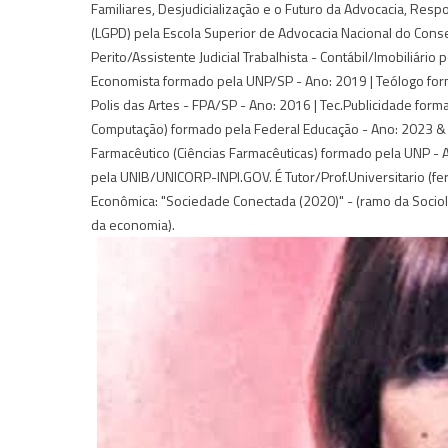
Familiares, Desjudicialização e o Futuro da Advocacia, Resp
(LGPD) pela Escola Superior de Advocacia Nacional do Con
Perito/Assistente Judicial Trabalhista - Contábil/Imobiliári
Economista formado pela UNP/SP - Ano: 2019 | Teólogo for
Polis das Artes - FPA/SP - Ano: 2016 | Tec.Publicidade for
Computação) formado pela Federal Educação - Ano: 2023 & 
Farmacêutico (Ciências Farmacêuticas) formado pela UNP - A
pela UNIB/UNICORP-INPI.GOV. É Tutor/Prof.Universitario (feri
Econômica: "Sociedade Conectada (2020)" - (ramo da Sociolo
da economia).