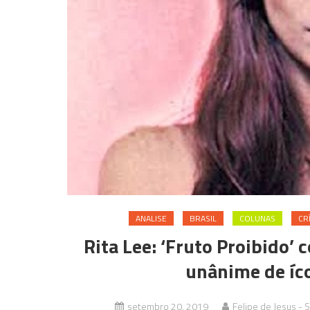
ANALISE
BRASIL
COLUNAS
CR
Rita Lee: ‘Fruto Proibido’
unânime de íco
setembro 20, 2019
Felipe de Jesus - 