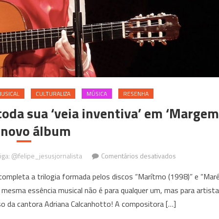
MUSICAL
CULTURALIZA
MÚSICA
RESENHA
oda sua ‘veia inventiva’ em ‘Margem
 novo álbum
em
Siga: @felipe_jesusjornalista
Comentários desativados
Adriana
 completa a trilogia formada pelos discos “Marítmo (1998)” e “Mar
Calcanhotto
 mesma essência musical não é para qualquer um, mas para artist
mostra
o da cantora Adriana Calcanhotto! A compositora […]
toda
sua