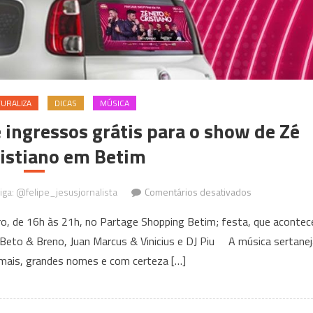
URALIZA
DICAS
MÚSICA
 ingressos grátis para o show de Zé
ristiano em Betim
em
Siga: @felipe_jesusjornalista
Comentários desativados
Adesivação
ro, de 16h às 21h, no Partage Shopping Betim; festa, que acontec
de
Beto & Breno, Juan Marcus & Vinicius e DJ Piu A música sertanej
carros
mais, grandes nomes e com certeza […]
rende
ingressos
grátis