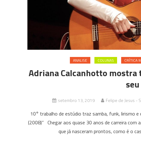
ANALISE
COLUNAS
CRÍTICA 
Adriana Calcanhotto mostra t
seu
setembro 13, 2019
Felipe de Jesus - 
10° trabalho de estúdio traz samba, funk, lirismo e
(2008)” Chegar aos quase 30 anos de carreira com a
que já nasceram prontos, como é o cas