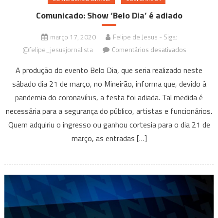
Comunicado: Show ‘Belo Dia’ é adiado
março 17, 2020
Felipe de Jesus - Siga:
em
@felipe_jesusjornalista
Comentários desativados
Comunicad
A produção do evento Belo Dia, que seria realizado neste
Show
sábado dia 21 de março, no Mineirão, informa que, devido à
‘Belo
pandemia do coronavírus, a festa foi adiada. Tal medida é
Dia’
é
necessária para a segurança do público, artistas e funcionários.
adiado
Quem adquiriu o ingresso ou ganhou cortesia para o dia 21 de
março, as entradas […]