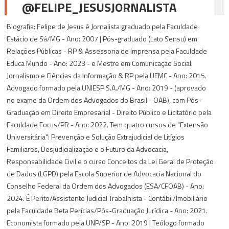
@FELIPE_JESUSJORNALISTA
Biografia: Felipe de Jesus é Jornalista graduado pela Faculdade
Estácio de Sá/MG - Ano: 2007 | Pós-graduado (Lato Sensu) em
Relações Públicas - RP & Assessoria de Imprensa pela Faculdade
Educa Mundo - Ano: 2023 - e Mestre em Comunicação Social:
Jornalismo e Ciências da Informação & RP pela UEMC - Ano: 2015.
Advogado formado pela UNIESP S.A./MG - Ano: 2019 - (aprovado
no exame da Ordem dos Advogados do Brasil - OAB), com Pós-
Graduação em Direito Empresarial - Direito Público e Licitatório pela
Faculdade Focus/PR - Ano: 2022. Tem quatro cursos de "Extensão
Universitária": Prevenção e Solução Extrajudicial de Litígios
Familiares, Desjudicialização e o Futuro da Advocacia,
Responsabilidade Civil e o curso Conceitos da Lei Geral de Proteção
de Dados (LGPD) pela Escola Superior de Advocacia Nacional do
Conselho Federal da Ordem dos Advogados (ESA/CFOAB) - Ano:
2024. É Perito/Assistente Judicial Trabalhista - Contábil/Imobiliário
pela Faculdade Beta Perícias/Pós-Graduação Jurídica - Ano: 2021.
Economista formado pela UNP/SP - Ano: 2019 | Teólogo formado