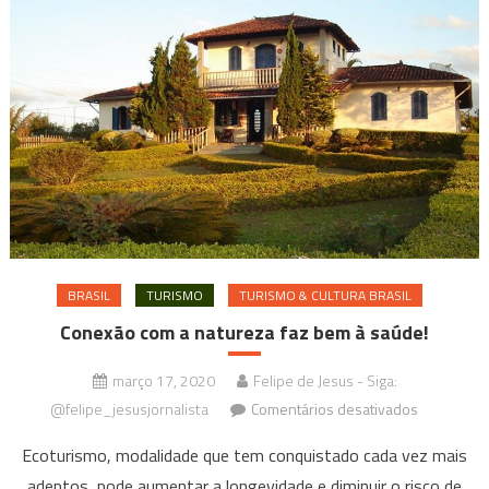
BRASIL
TURISMO
TURISMO & CULTURA BRASIL
Conexão com a natureza faz bem à saúde!
março 17, 2020
Felipe de Jesus - Siga:
em
@felipe_jesusjornalista
Comentários desativados
Conexão
Ecoturismo, modalidade que tem conquistado cada vez mais
com
adeptos, pode aumentar a longevidade e diminuir o risco de