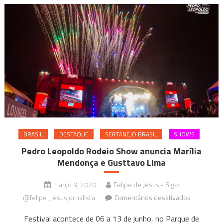
no
cenário
musical
com
“Dookie”
BRASIL
DESTAQUE
SERTANEJO BRASIL
SHOWS
Pedro Leopoldo Rodeio Show anuncia Marília
Mendonça e Gusttavo Lima
março 9, 2020
Felipe de Jesus - Siga:
em
@felipe_jesusjornalista
Comentários desativados
Pedro
Festival acontece de 06 a 13 de junho, no Parque de
Leopoldo