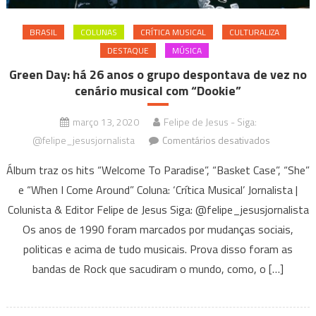
BRASIL
COLUNAS
CRÍTICA MUSICAL
CULTURALIZA
DESTAQUE
MÚSICA
Green Day: há 26 anos o grupo despontava de vez no
cenário musical com “Dookie”
março 13, 2020
Felipe de Jesus - Siga:
em
@felipe_jesusjornalista
Comentários desativados
Green
Álbum traz os hits “Welcome To Paradise”, “Basket Case”, “She”
Day:
e “When I Come Around” Coluna: ‘Crítica Musical’ Jornalista |
há
Colunista & Editor Felipe de Jesus Siga: @felipe_jesusjornalista
26
anos
Os anos de 1990 foram marcados por mudanças sociais,
o
politicas e acima de tudo musicais. Prova disso foram as
grupo
bandas de Rock que sacudiram o mundo, como, o […]
despontav
de
vez