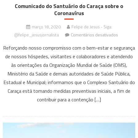
Comunicado do Santuário do Caraça sobre o
Coronavírus
março 18, 2020
Felipe de Jesus - Siga:
em
@felipe_jesusjornalista
Comentários desativados
Comunicad
Reforçando nosso compromisso com o bem-estar e segurança
do
de nossos hóspedes, visitantes e colaboradores e atendendo
Santuário
às orientações da Organização Mundial de Saúde (OMS),
do
Caraça
Ministério da Saúde e demais autoridades de Saúde Pública,
sobre
Estadual e Municipal; informamos que o Complexo Santuário do
o
Caraça está tomando medidas preventivas iniciais, a fim de
Coronavíru
contribuir para a contenção […]