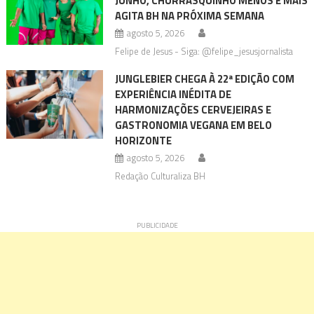
JUNHO, CHURRASQUINHO MENOS É MAIS
AGITA BH NA PRÓXIMA SEMANA
agosto 5, 2026
Felipe de Jesus - Siga: @felipe_jesusjornalista
JUNGLEBIER CHEGA À 22ª EDIÇÃO COM
EXPERIÊNCIA INÉDITA DE
HARMONIZAÇÕES CERVEJEIRAS E
GASTRONOMIA VEGANA EM BELO
HORIZONTE
agosto 5, 2026
Redação Culturaliza BH