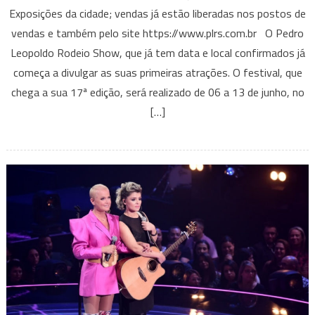
Exposições da cidade; vendas já estão liberadas nos postos de
Rodeio
vendas e também pelo site https://www.plrs.com.br O Pedro
Show
anuncia
Leopoldo Rodeio Show, que já tem data e local confirmados já
Marília
começa a divulgar as suas primeiras atrações. O festival, que
Mendonça
chega a sua 17ª edição, será realizado de 06 a 13 de junho, no
e
[…]
Gusttavo
Lima