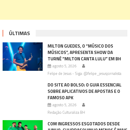
ÚLTIMAS
MILTON GUEDES, O “MÚSICO DOS
MÚSICOS”, APRESENTA SHOW DA
TURNÊ “MILTON CANTA LULU” EM BH
agosto 5, 2026
Felipe de Jesus - Siga: @felipe_jesusjornalista
DO SITE AO BOLSO: O GUIA ESSENCIAL
SOBRE APLICATIVOS DE APOSTAS E O
FAMOSO APK
agosto 5, 2026
Redação Culturaliza BH
COM INGRESSOS ESGOTADOS DESDE