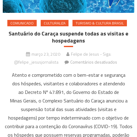
COMUNICADO
CULTURALIZA
TURISMO & CULTURA BRASIL
Santuário do Caraça suspende todas as visitas e
hospedagens
março 23, 2020
Felipe de Jesus - Siga:
em
@felipe_jesusjornalista
Comentários desativados
Santuário
Atento e comprometido com o bem-estar e segurança
do
dos hóspedes, visitantes e colaboradores e atendendo
Caraça
ao Decreto Nº 47.891, do Governo do Estado de
suspende
todas
Minas Gerais, o Complexo Santuário do Caraça anunciou a
as
suspensão total das suas atividades (visitas e
visitas
hospedagens) por tempo indeterminado com o objetivo de
e
contribuir para a contenção do Coronavírus (COVID-19). Todos
hospedag
os hóspedes que possuem reservas programadas, poderão