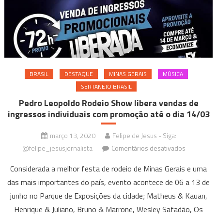
BRASIL
DESTAQUE
MINAS GERAIS
MÚSICA
SERTANEJO BRASIL
Pedro Leopoldo Rodeio Show libera vendas de
ingressos individuais com promoção até o dia 14/03
março 13, 2020
Felipe de Jesus - Siga:
em
@felipe_jesusjornalista
Comentários desativados
Pedro
Considerada a melhor festa de rodeio de Minas Gerais e uma
Leopoldo
das mais importantes do país, evento acontece de 06 a 13 de
Rodeio
junho no Parque de Exposições da cidade; Matheus & Kauan,
Show
libera
Henrique & Juliano, Bruno & Marrone, Wesley Safadão, Os