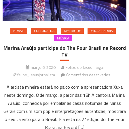
BRASIL
CULTURALIZA
DESTAQUE
MINAS GERAIS
MÚSICA
Marina Araújo participa do The Four Brasil na Record
TV
março 6, 2020
Felipe de Jesus - Siga:
em
@felipe_jesusjornalista
Comentários desativados
Marina
A artista mineira estará no palco com a apresentadora Xuxa
Araújo
neste domingo, 8 de março, a partir das 18h A cantora Marina
participa
Araújo, conhecida por embalar as casas noturnas de Minas
do
The
Gerais com um som pop e interpretações autênticas, mostrará
Four
o seu talento para o Brasil. Ela está na 2ª edição do The Four
Brasil
Brasil, na Record […]