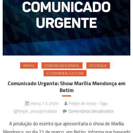
BRASIL
COMUNICADO BRASIL
DESTAQUE
ECONOMIA & CULTURA
Comunicado Urgente: Show Marília Mendonça em
Betim
março 17, 2020
Felipe de Jesus - Siga:
em
@felipe_jesusjornalista
Comentários desativados
Comunicad
A produção do evento que apresentaria o show de Marília
Urgente:
Mendonça, no dia 21 de março, em Betim, informa que baseado
Show