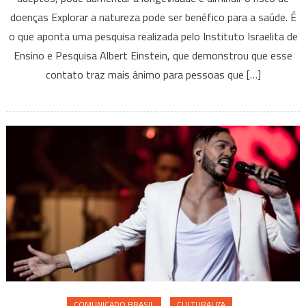
a
doenças Explorar a natureza pode ser benéfico para a saúde. É
natureza
faz
o que aponta uma pesquisa realizada pelo Instituto Israelita de
bem
Ensino e Pesquisa Albert Einstein, que demonstrou que esse
à
contato traz mais ânimo para pessoas que […]
saúde!
COMUNICADO BRASIL
CULTURALIZA