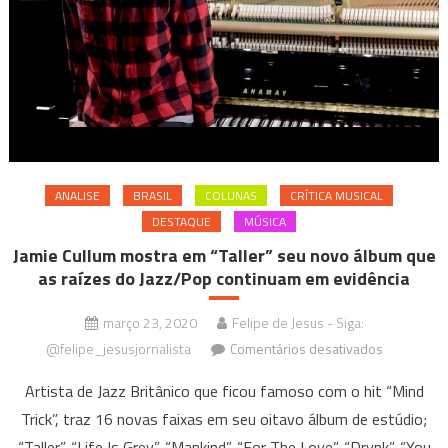
ANALISE
BRASIL
COLUNAS
CRÍTICA MUSICAL
DESTAQUE
MÚSICA
Jamie Cullum mostra em “Taller” seu novo álbum que
as raízes do Jazz/Pop continuam em evidência
março 23, 2020
Felipe de Jesus - Siga:
em
@felipe_jesusjornalista
Comentários desativados
Jamie
Artista de Jazz Britânico que ficou famoso com o hit “Mind
Cullum
Trick”, traz 16 novas faixas em seu oitavo álbum de estúdio;
mostra
“Taller”, “Life Is Grey”, “Mankind”, “For The Love”, “Drynk”, “You
em