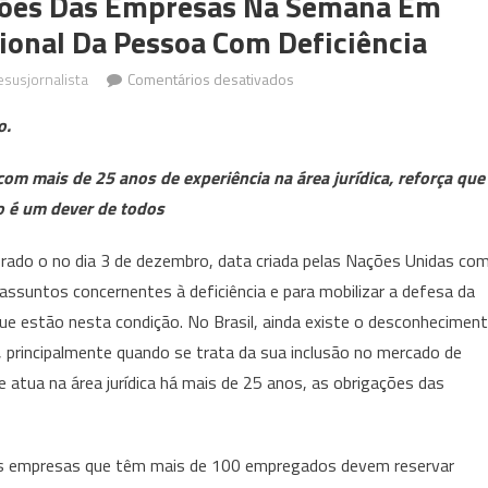
ções Das Empresas Na Semana Em
cional Da Pessoa Com Deficiência
em
esusjornalista
Comentários desativados
Advogado
o.
lembra
as
m mais de 25 anos de experiência na área jurídica, reforça que
obrigações
o é um dever de todos
das
empresas
brado o no dia 3 de dezembro, data criada pelas Nações Unidas co
na
suntos concernentes à deficiência e para mobilizar a defesa da
semana
 que estão nesta condição. No Brasil, ainda existe o desconhecimen
em
 principalmente quando se trata da sua inclusão no mercado de
que
se
 atua na área jurídica há mais de 25 anos, as obrigações das
celebra
o
Dia
s empresas que têm mais de 100 empregados devem reservar
Internacional