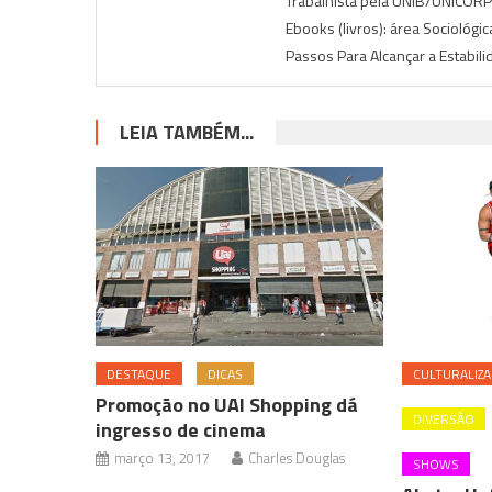
Trabalhista pela UNIB/UNICORP-I
Ebooks (livros): área Sociológi
Passos Para Alcançar a Estabil
LEIA TAMBÉM...
DESTAQUE
DICAS
CULTURALIZA
Promoção no UAI Shopping dá
DIVERSÃO
ingresso de cinema
março 13, 2017
Charles Douglas
SHOWS