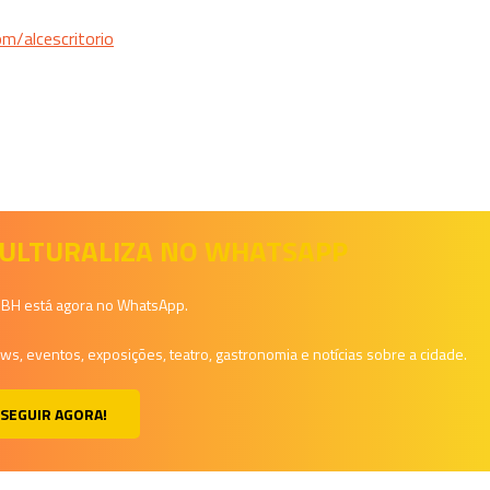
m/alcescritorio
 CULTURALIZA NO WHATSAPP
a BH está agora no WhatsApp.
, eventos, exposições, teatro, gastronomia e notícias sobre a cidade.
SEGUIR AGORA!