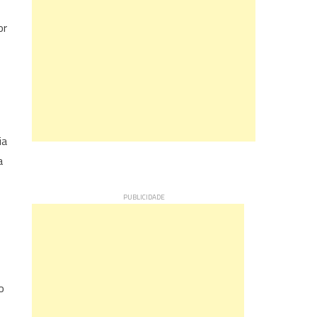
or
ia
a
o