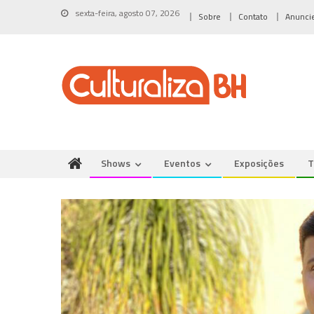
Skip
sexta-feira, agosto 07, 2026
Sobre
Contato
Anunci
to
content
Shows
Eventos
Exposições
T