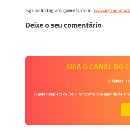
Siga no Instagram: @alcescritorio:
www.instagram.
co
Deixe o seu comentário
SIGA O CANAL DO
O Culturaliz
O guia completo de Belo Horizonte com agenda de shows