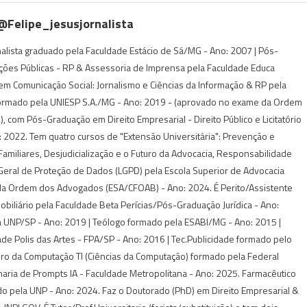
 @felipe_jesusjornalista
rnalista graduado pela Faculdade Estácio de Sá/MG - Ano: 2007 | Pós-
ções Públicas - RP & Assessoria de Imprensa pela Faculdade Educa
m Comunicação Social: Jornalismo e Ciências da Informação & RP pela
ormado pela UNIESP S.A./MG - Ano: 2019 - (aprovado no exame da Ordem
 com Pós-Graduação em Direito Empresarial - Direito Público e Licitatório
 2022. Tem quatro cursos de "Extensão Universitária": Prevenção e
s Familiares, Desjudicialização e o Futuro da Advocacia, Responsabilidade
i Geral de Proteção de Dados (LGPD) pela Escola Superior de Advocacia
da Ordem dos Advogados (ESA/CFOAB) - Ano: 2024. É Perito/Assistente
Imobiliário pela Faculdade Beta Perícias/Pós-Graduação Jurídica - Ano:
 UNP/SP - Ano: 2019 | Teólogo formado pela ESABI/MG - Ano: 2015 |
de Polis das Artes - FPA/SP - Ano: 2016 | Tec.Publicidade formado pelo
iro da Computação TI (Ciências da Computação) formado pela Federal
aria de Prompts IA - Faculdade Metropolitana - Ano: 2025. Farmacêutico
do pela UNP - Ano: 2024. Faz o Doutorado (PhD) em Direito Empresarial &