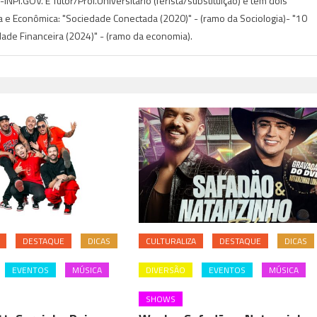
NPI.GOV. É Tutor/Prof.Universitario (ferista/substituição) e tem dois
ca e Econômica: "Sociedade Conectada (2020)" - (ramo da Sociologia)- "10
idade Financeira (2024)" - (ramo da economia).
DESTAQUE
DICAS
CULTURALIZA
DESTAQUE
DICAS
EVENTOS
MÚSICA
DIVERSÃO
EVENTOS
MÚSICA
SHOWS