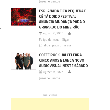
Joseane Santos
ESPLANADA FICA PEQUENA E
CÊ TÁ DOIDO FESTIVAL
ANUNCIA MUDANÇA PARA O
o
GRAMADO DO MINEIRÃO
agosto 6, 2026
Felipe de Jesus - Siga:
@felipe_jesusjornalista
COFFE ROCK UAI CELEBRA
CINCO ANOS E LANÇA NOVO
AUDIOVISUAL NESTE SÁBADO
agosto 6, 2026
Joseane Santos