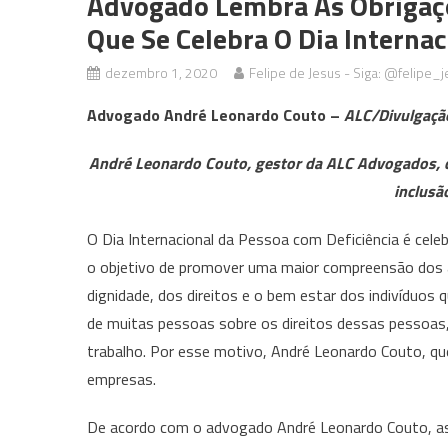
Advogado Lembra As Obriga
Que Se Celebra O Dia Interna
dezembro 1, 2020
Felipe de Jesus - Siga: @felipe_j
Advogado André Leonardo Couto –
ALC/Divulgaçã
André Leonardo Couto, gestor da ALC Advogados, co
inclusã
O Dia Internacional da Pessoa com Deficiência é cele
o objetivo de promover uma maior compreensão dos as
dignidade, dos direitos e o bem estar dos indivíduos
de muitas pessoas sobre os direitos dessas pessoas,
trabalho. Por esse motivo, André Leonardo Couto, que
empresas.
De acordo com o advogado André Leonardo Couto, a