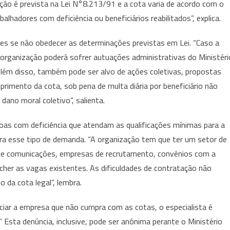
ção é prevista na Lei N°8.213/91 e a cota varia de acordo com o
da
lhadores com deficiência ou beneficiários reabilitados”, explica.
Pessoa
com
s se não obedecer as determinações previstas em Lei. “Caso a
Deficiência
 organização poderá sofrer autuações administrativas do Ministéri
 Além disso, também pode ser alvo de ações coletivas, propostas
primento da cota, sob pena de multa diária por beneficiário não
 dano moral coletivo”, salienta.
soas com deficiência que atendam as qualificações mínimas para a
ara esse tipo de demanda. “A organização tem que ter um setor de
de comunicações, empresas de recrutamento, convênios com a
ncher as vagas existentes. As dificuldades de contratação não
da cota legal”, lembra.
iar a empresa que não cumpra com as cotas, o especialista é
 ” Esta denúncia, inclusive, pode ser anônima perante o Ministério