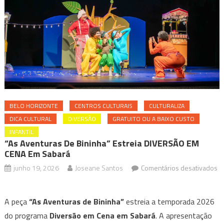
BELO HORIZONTE
CENTROS CULTURAIS
CULTURALIZA
DICA CULTURAL
DIVERSÃO
GRATUITO OU A BAIXO CUSTO
INFANTIL
“As Aventuras De Bininha” Estreia DIVERSÃO EM
CENA Em Sabará
junho 19, 2026
Joseane Santos
Comentários desativados
em
“As
A peça
“As Aventuras de Bininha”
estreia a temporada 2026
aventuras
do programa
Diversão em Cena
em
Sabará
. A apresentação
de