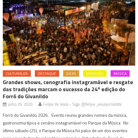
CULTURALIZA
DESTAQUE
DICAS
DIVERSÃO
MÚSICA
Grandes shows, cenografia instagramável e resgate
das tradições marcam o sucesso da 24ª edição do
Forró do Givanildo
julho 29, 2026
Felipe de Jesus - Siga: @felipe_jesusjornalista
Forró do Givanildo 2026. Evento reuniu grandes nomes da música,
gastronomia típica e cenário instagramável no Parque da Música No
último sábado (25), o Parque da Música foi palco de um dos eventos