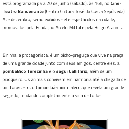
está programada para 20 de junho (sábado), às 16h, no
Cine-
Bininha”
estreia
Teatro Bandeirante
(Centro Cultural José da Costa Sepúlveda).
DIVERSÃO
Até dezembro, serão exibidos sete espetáculos na cidade,
EM
promovidos pela
Fundação ArcelorMittal
e pela
Belgo Arames
.
CENA
em
Sabará
Bininha, a protagonista, é um bicho-preguiça que vive na praça
de uma grande cidade junto com seus amigos, dentre eles, a
pomba
Bico Terezinha
e o
sagui Callithrix
, além de um
pipoqueiro. Os animais convivem em harmonia até a chegada de
um forasteiro, o tamanduá-mirim Jaleco, que revela um grande
segredo, mudando completamente a vida de todos.