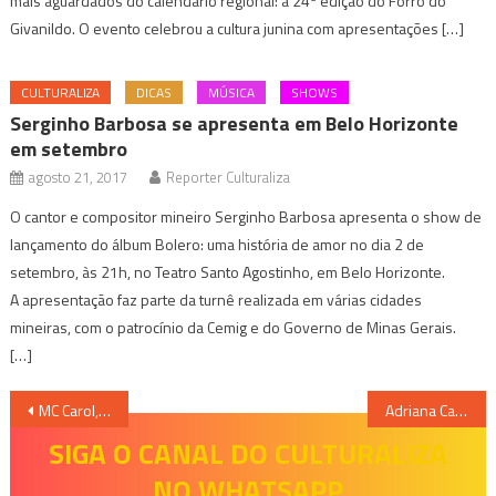
mais aguardados do calendário regional: a 24ª edição do Forró do
Givanildo. O evento celebrou a cultura junina com apresentações […]
CULTURALIZA
DICAS
MÚSICA
SHOWS
Serginho Barbosa se apresenta em Belo Horizonte
em setembro
agosto 21, 2017
Reporter Culturaliza
O cantor e compositor mineiro Serginho Barbosa apresenta o show de
lançamento do álbum Bolero: uma história de amor no dia 2 de
setembro, às 21h, no Teatro Santo Agostinho, em Belo Horizonte.
A apresentação faz parte da turnê realizada em várias cidades
mineiras, com o patrocínio da Cemig e do Governo de Minas Gerais.
[…]
Navegação
MC Carol, Spark e Budah comandam edição da Decade Tour em Belo Horizonte
Adriana Calcanhotto abre programação do SESI Multilinguagens em Belo Horizonte
de
SIGA O CANAL DO CULTURALIZA
NO WHATSAPP