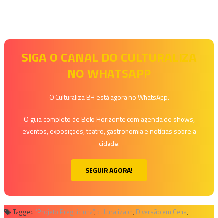
SIGA O CANAL DO CULTURALIZA
NO WHATSAPP
O Culturaliza BH está agora no WhatsApp.
O guia completo de Belo Horizonte com agenda de shows,
eventos, exposições, teatro, gastronomia e notícias sobre a
cidade.
SEGUIR AGORA!
Tagged
“Projeto Preguicinha”
,
culturalizabh
,
Diversão em Cena
,