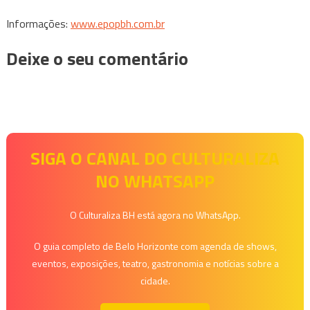
Informações:
www.epopbh.com.br
Deixe o seu comentário
SIGA O CANAL DO CULTURALIZA
NO WHATSAPP
O Culturaliza BH está agora no WhatsApp.
O guia completo de Belo Horizonte com agenda de shows,
eventos, exposições, teatro, gastronomia e notícias sobre a
cidade.