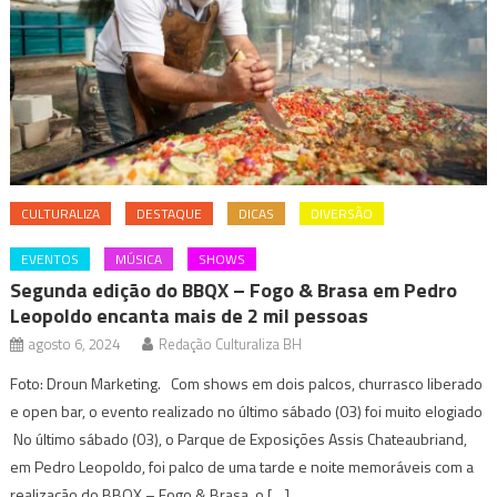
CULTURALIZA
DESTAQUE
DICAS
DIVERSÃO
EVENTOS
MÚSICA
SHOWS
Segunda edição do BBQX – Fogo & Brasa em Pedro
Leopoldo encanta mais de 2 mil pessoas
agosto 6, 2024
Redação Culturaliza BH
Foto: Droun Marketing. Com shows em dois palcos, churrasco liberado
e open bar, o evento realizado no último sábado (03) foi muito elogiado
No último sábado (03), o Parque de Exposições Assis Chateaubriand,
em Pedro Leopoldo, foi palco de uma tarde e noite memoráveis com a
realização do BBQX – Fogo & Brasa, o […]