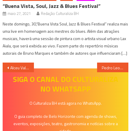
“Buena Vista, Soul, Jazz & Blues Festival”
maio 27, 2021
Redação Culturaliza BH
Neste domingo, 30,“Buena Vista Soul, Jazz & Blues Festival” realiza mais
uma live em homenagem aos mestres do blues. Além das atrações
musicais, haverá uma sessão de pintura com o artista visual urbano Lax
Aiala, que será exibida ao vivo. Fazem parte do repertório músicas
autorais de Bruno Marques e também de autores que influenciaram […]
Navegação
Alceu Valença celebra 80 anos em BH com espetáculo que revisita sua trajetória musical
Pedro Leopoldo Rodeio Show 2026 se consolida como referência em sustentabilidade com a destinação de 20 toneladas de resíduos
de
SIGA O CANAL DO CULTURALIZA
NO WHATSAPP
Post
O Culturaliza BH está agora no WhatsApp.
O guia completo de Belo Horizonte com agenda de shows,
eventos, exposições, teatro, gastronomia e notícias sobre a
cidade.