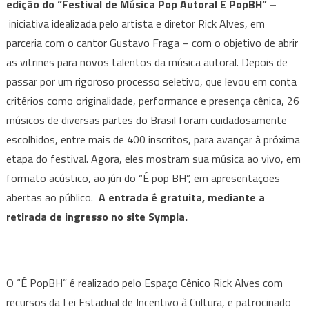
edição do “Festival de Música Pop Autoral É PopBH
” –
Pop
Autoral
iniciativa idealizada pelo artista e diretor Rick Alves, em
É
parceria com o cantor Gustavo Fraga – com o objetivo de abrir
PopBH”
as vitrines para novos talentos da música autoral. Depois de
apresenta
passar por um rigoroso processo seletivo, que levou em conta
os
critérios como originalidade, performance e presença cênica, 26
pré-
músicos de diversas partes do Brasil foram cuidadosamente
finalistas
escolhidos, entre mais de 400 inscritos, para avançar à próxima
da
etapa do festival. Agora, eles mostram sua música ao vivo, em
sua
formato acústico, ao júri do “É pop BH”, em apresentações
5ª
edição
abertas ao público.
A entrada é gratuita, mediante a
em
retirada de ingresso no site Sympla.
show
acústico
em
Belo
O “É PopBH” é realizado pelo Espaço Cênico Rick Alves com
Horizonte
recursos da Lei Estadual de Incentivo à Cultura, e patrocinado