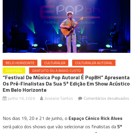
BELO HORIZONTE
CULTURALIZA
CULTURALIZA AUTORAL
DIVERSÃO
GRATUITO OU A BAIXO CUSTO
“Festival De Música Pop Autoral É PopBH” Apresenta
Os Pré-Finalistas Da Sua 5ª Edição Em Show Acústico
Em Belo Horizonte
junho 16, 2026
Joseane Santos
Comentários desativados
em
“Festival
Nos dias 19, 20 e 21 de junho, o
Espaço Cênico Rick Alves
de
será palco dos shows que vão selecionar os finalistas da
5ª
Música