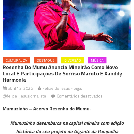
CULTURALIZA
DESTAQUE
DIVERSÃO
MÚSICA
Resenha Do Mumu Anuncia Mineirão Como Novo
Local E Participações De Sorriso Maroto E Xanddy
Harmonia
abril 13, 2026
Felipe de Jesus - Siga:
em
@felipe_jesusjornalista
Comentários desativados
Resenha
Mumuzinho – Acervo Resenha do Mumu.
do
Mumu
Mumuzinho desembarca na capital mineira com edição
anuncia
histórica do seu projeto no Gigante da Pampulha
Mineirão