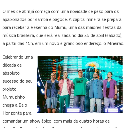
como
O mês de abril já começa com uma novidade de peso para os
novo
apaixonados por samba e pagode. A capital mineira se prepara
local
para receber a Resenha do Mumu, uma das maiores festas da
e
música brasileira, que será realizada no dia 25 de abril (sábado),
participações
de
a partir das 15h, em um novo e grandioso endereço: o Mineirão.
Sorriso
Maroto
Celebrando uma
e
década de
Xanddy
absoluto
Harmonia
sucesso do seu
projeto,
Mumuzinho
chega a Belo
Horizonte para
comandar um show épico, com mais de quatro horas de