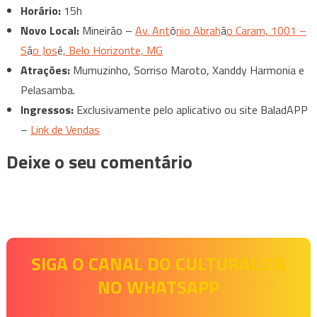
Horário:
15h
Novo Local:
Mineirão –
Av. Ant
ô
nio Abrah
ã
o Caram, 1001 –
S
ã
o Jos
é
, Belo Horizonte, MG
Atrações:
Mumuzinho, Sorriso Maroto, Xanddy Harmonia e
Pelasamba.
Ingressos:
Exclusivamente pelo aplicativo ou site BaladAPP
–
Link de Vendas
Deixe o seu comentário
SIGA O CANAL DO CULTURALIZA
NO WHATSAPP