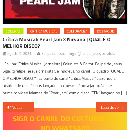
COLUNAS
CRÍTICA MUSICAL
CULTURALIZA
DESTAQUE
Crítica Musical: Pearl Jam X Nirvana | QUAL É O
MELHOR DISCO?
agosto 5, 2021
Felipe de Jesus - Siga: @felipe_jesusjornalista
Coluna: ‘Crítica Musical’ Jornalista | Colunista & Editor: Felipe de Jesus
Siga: @felipe_jesusjornalista Se inscreva no canal O quadro “QUAL É
O MELHOR DISCO?” faz parte do canal “Crítica Musical” trazendo a
história de dois álbuns lançados na mesma época (ano). Nesse
primeiro vídeo falamos do “Pearl Jam” com o disco “TEN” lançado no […]
Navegação
“Novas Dramaturgias” estreia peça infantil sobre Chiquinha Gonzaga
Luau do Akatu vai transformar a Arena Independência em paraíso praiano com grandes hits do samba e pagode
de
SIGA O CANAL DO CULTURALIZA
NO WHATSAPP