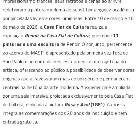
inaugura
impressionismo francês, seus retratos e cenas ao ar livre
exposição
redefiniram a pintura moderna ao substituir a rigidez acadêmica
de
por pinceladas livres e cores luminosas. Entre 10 de março e 10
Renoir.
de maio de 2026, a
Casa Fiat de Cultura
realiza a
De
exposição
Renoir na Casa Fiat de Cultura
,
que reúne
11
10
pinturas e uma escultura
de Renoir. O conjunto, pertencente
de
ao acervo do MASP, é apresentado pela primeira vez fora de
março
São Paulo e percorre diferentes momentos da trajetória do
a
artista, oferecendo ao público a possibilidade de observar obras
10
de
originais que atravessaram mais de um século e permanecem
maio,
centrais na história da arte moderna
.
A experiência é ampliada
com
por uma sala imersiva, projetada exclusivamente pela Casa Fiat
entrada
de Cultura, dedicada à pintura
Rosa e Azul
(1881)
. A mostra
gratuita
integra as comemorações dos 20 anos da instituição e tem
entrada gratuita.