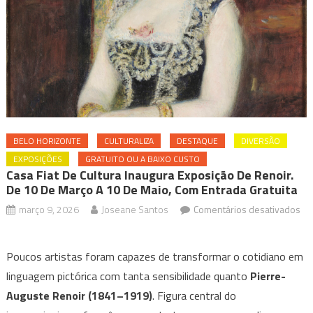
BELO HORIZONTE
CULTURALIZA
DESTAQUE
DIVERSÃO
EXPOSIÇÕES
GRATUITO OU A BAIXO CUSTO
Casa Fiat De Cultura Inaugura Exposição De Renoir.
De 10 De Março A 10 De Maio, Com Entrada Gratuita
março 9, 2026
Joseane Santos
Comentários desativados
em
Casa
Poucos artistas foram capazes de transformar o cotidiano em
Fiat
linguagem pictórica com tanta sensibilidade quanto
Pierre-
de
Auguste Renoir (1841–1919)
. Figura central do
Cultura