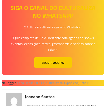
SIGA O CANAL DO CULTURALIZA
NO WHATSAPP
O Culturaliza BH está agora no WhatsApp.
O guia completo de Belo Horizonte com agenda de shows,
eventos, exposições, teatro, gastronomia e notícias sobre a
cidade.
SEGUIR AGORA!
Tagged
Casa Fiat de Cultura
,
culturalizabh
,
Exposição
,
Renoir
Joseane Santos
Canceriana do coração apaixonado, amante da boa