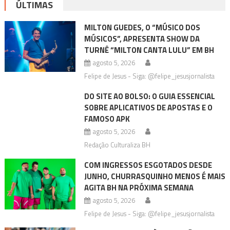
ÚLTIMAS
MILTON GUEDES, O “MÚSICO DOS
MÚSICOS”, APRESENTA SHOW DA
TURNÊ “MILTON CANTA LULU” EM BH
agosto 5, 2026
Felipe de Jesus - Siga: @felipe_jesusjornalista
DO SITE AO BOLSO: O GUIA ESSENCIAL
SOBRE APLICATIVOS DE APOSTAS E O
FAMOSO APK
agosto 5, 2026
Redação Culturaliza BH
COM INGRESSOS ESGOTADOS DESDE
JUNHO, CHURRASQUINHO MENOS É MAIS
AGITA BH NA PRÓXIMA SEMANA
agosto 5, 2026
Felipe de Jesus - Siga: @felipe_jesusjornalista