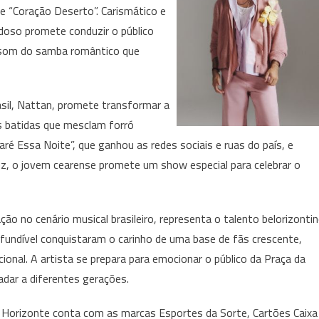
 e “Coração Deserto”. Carismático e
rdoso promete conduzir o público
 som do samba romântico que
il, Nattan, promete transformar a
s batidas que mesclam forró
é Essa Noite”, que ganhou as redes sociais e ruas do país, e
z, o jovem cearense promete um show especial para celebrar o
ação no cenário musical brasileiro, representa o talento belorizonti
nfundível conquistaram o carinho de uma base de fãs crescente,
nal. A artista se prepara para emocionar o público da Praça da
dar a diferentes gerações.
o Horizonte conta com as marcas Esportes da Sorte, Cartões Caixa