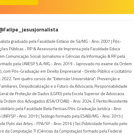
 @felipe_jesusjornalista
rnalista graduado pela Faculdade Estácio de Sá/MG - Ano: 2007 | Pós-
ções Públicas - RP & Assessoria de Imprensa pela Faculdade Educa
m Comunicação Social: Jornalismo e Ciências da Informação & RP pela
ormado pela UNIESP S.A./MG - Ano: 2019 - (aprovado no exame da Ordem
 com Pós-Graduação em Direito Empresarial - Direito Público e Licitatório
 2022. Tem quatro cursos de "Extensão Universitária": Prevenção e
s Familiares, Desjudicialização e o Futuro da Advocacia, Responsabilidade
i Geral de Proteção de Dados (LGPD) pela Escola Superior de Advocacia
da Ordem dos Advogados (ESA/CFOAB) - Ano: 2024. É Perito/Assistente
Imobiliário pela Faculdade Beta Perícias/Pós-Graduação Jurídica - Ano:
 UNP/SP - Ano: 2019 | Teólogo formado pela ESABI/MG - Ano: 2015 |
de Polis das Artes - FPA/SP - Ano: 2016 | Tec.Publicidade formado pelo
iro da Computação TI (Ciências da Computação) formado pela Federal