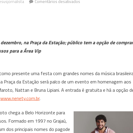
em
esusjornalista
Comentários desativados
Belo
Horizonte
celebra
128
anos
e dezembro, na Praça da Estação; público tem a opção de compra
com
ssos para a Área Vip
shows
de
Sorriso
ha como presente uma festa com grandes nomes da música brasileira
Maroto,
1h, a Praça da Estação será palco de um evento em homenagem aos
Nattan
roto, Nattan e Bruna Lipiani. A entrada é gratuita e há a opção d
e
Bruna
e
www.nenety.com.br
.
Lipiani
roto chega a Belo Horizonte para
sos. Formado em 1997 no Grajaú,
 um dos principais nomes do pagode