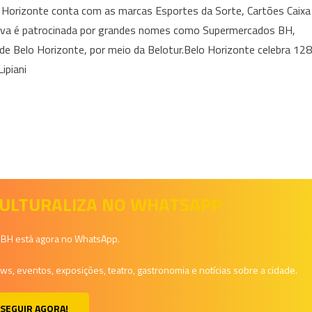
o Horizonte conta com as marcas Esportes da Sorte, Cartões Caixa
ativa é patrocinada por grandes nomes como Supermercados BH,
de Belo Horizonte, por meio da Belotur.Belo Horizonte celebra 128
ipiani
 CULTURALIZA NO WHATSAPP
a BH está agora no WhatsApp.
, eventos, exposições, teatro, gastronomia e notícias sobre a cidade.
SEGUIR AGORA!