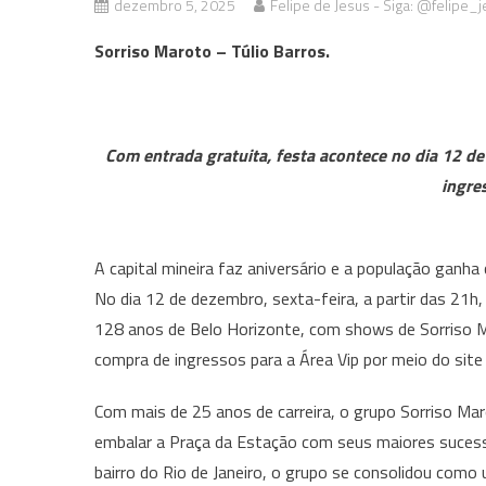
dezembro 5, 2025
Felipe de Jesus - Siga: @felipe_j
Sorriso Maroto – Túlio Barros.
Com entrada gratuita, festa acontece no dia 12 d
ingre
A capital mineira faz aniversário e a população gan
No dia 12 de dezembro, sexta-feira, a partir das 2
128 anos de Belo Horizonte, com shows de Sorriso Ma
compra de ingressos para a Área Vip por meio do sit
Com mais de 25 anos de carreira, o grupo Sorriso Ma
embalar a Praça da Estação com seus maiores suces
bairro do Rio de Janeiro, o grupo se consolidou como