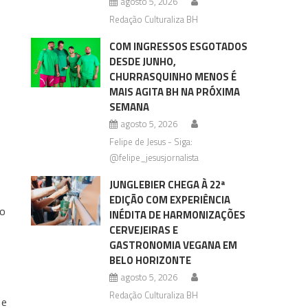
agosto 5, 2026
Redação Culturaliza BH
COM INGRESSOS ESGOTADOS
DESDE JUNHO,
CHURRASQUINHO MENOS É
MAIS AGITA BH NA PRÓXIMA
SEMANA
agosto 5, 2026
Felipe de Jesus - Siga:
@felipe_jesusjornalista
JUNGLEBIER CHEGA À 22ª
EDIÇÃO COM EXPERIÊNCIA
no
INÉDITA DE HARMONIZAÇÕES
CERVEJEIRAS E
GASTRONOMIA VEGANA EM
BELO HORIZONTE
agosto 5, 2026
Redação Culturaliza BH
 e