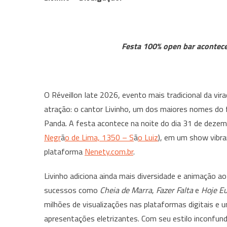
Festa 100% open bar acontece
O Réveillon Iate 2026, evento mais tradicional da vi
atração: o cantor Livinho, um dos maiores nomes do f
Panda. A festa acontece na noite do dia 31 de dezembr
Negr
ã
o de Lima, 1350 – S
ã
o Luiz
), em um show vibra
plataforma
Nenety.com.br
.
Livinho adiciona ainda mais diversidade e animação 
sucessos como
Cheia de Marra
,
Fazer Falta
e
Hoje Eu
milhões de visualizações nas plataformas digitais e 
apresentações eletrizantes. Com seu estilo inconfund