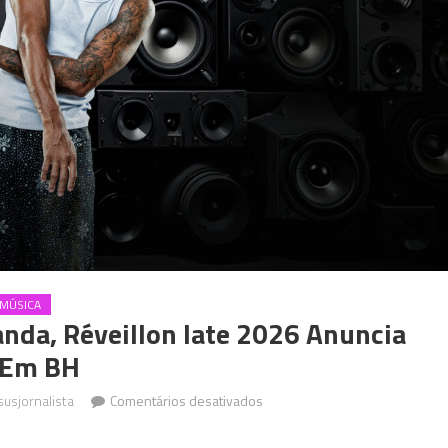
MÚSICA
nda, Réveillon Iate 2026 Anuncia
o Em BH
em
susjornalista
Comentários desativados
Após