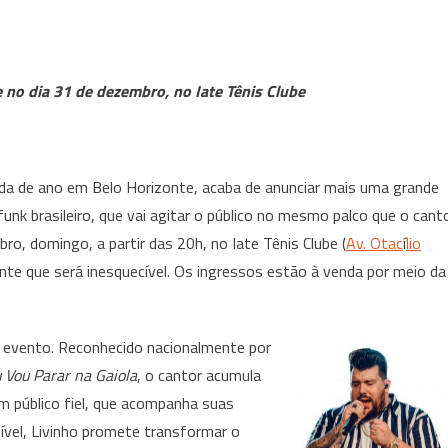
confirmar
o
show
do
 no dia 31 de dezembro, no Iate Tênis Clube
Panda,
Réveillon
Iate
2026
rada de ano em Belo Horizonte, acaba de anunciar mais uma grande
anuncia
unk brasileiro, que vai agitar o público no mesmo palco que o cant
Livinho
o, domingo, a partir das 20h, no Iate Tênis Clube (
Av. Otac
í
lio
para
nte que será inesquecível. Os ingressos estão à venda por meio da
a
virada
de
ao evento. Reconhecido nacionalmente por
ano
 Vou Parar na Gaiola
, o cantor acumula
em
um público fiel, que acompanha suas
BH
ível, Livinho promete transformar o