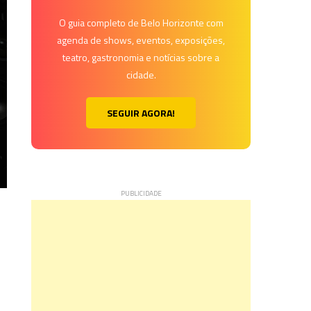
O guia completo de Belo Horizonte com
agenda de shows, eventos, exposições,
teatro, gastronomia e notícias sobre a
cidade.
SEGUIR AGORA!