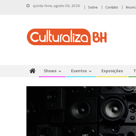
Skip
quinta-feira, agosto 06, 2026
Sobre
Contato
Anunc
to
content
Shows
Eventos
Exposições
T