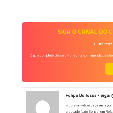
SIGA O CANAL DO
O Culturaliz
O guia completo de Belo Horizonte com agenda de shows
Felipe De Jesus - Siga:
Biografia: Felipe de Jesus é Jo
graduado (Lato Sensu) em Rela