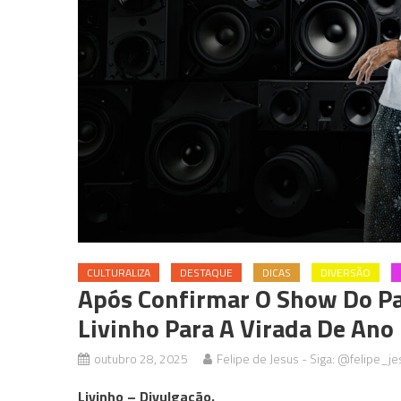
CULTURALIZA
DESTAQUE
DICAS
DIVERSÃO
Após Confirmar O Show Do Pa
Livinho Para A Virada De An
outubro 28, 2025
Felipe de Jesus - Siga: @felipe_je
Livinho – Divulgação.