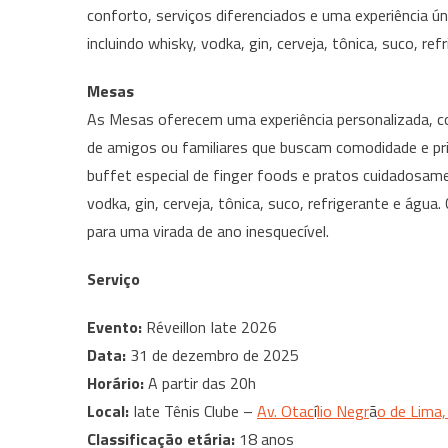
conforto, serviços diferenciados e uma experiência ú
incluindo whisky, vodka, gin, cerveja, tônica, suco, ref
Mesas
As Mesas oferecem uma experiência personalizada, co
de amigos ou familiares que buscam comodidade e pr
buffet especial de finger foods e pratos cuidadosame
vodka, gin, cerveja, tônica, suco, refrigerante e ág
para uma virada de ano inesquecível.
Serviço
Evento:
Réveillon Iate 2026
Data:
31 de dezembro de 2025
Horário:
A partir das 20h
Local:
Iate Tênis Clube –
Av. Otac
í
lio Negr
ã
o de Lima,
Classificação etária:
18 anos