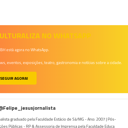
 CULTURALIZA NO WHATSAPP
a BH está agora no WhatsApp.
, eventos, exposições, teatro, gastronomia e notícias sobre a cidade.
SEGUIR AGORA!
 @felipe_jesusjornalista
rnalista graduado pela Faculdade Estácio de Sá/MG - Ano: 2007 | Pós-
ções Públicas - RP & Assessoria de Imprensa pela Faculdade Educa