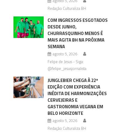
agosto 5, 2026
Redação Culturaliza BH
COM INGRESSOS ESGOTADOS
DESDE JUNHO,
CHURRASQUINHO MENOS É
MAIS AGITA BH NA PRÓXIMA
SEMANA
agosto 5, 2026
Felipe de Jesus - Siga:
@felipe_jesusjornalista
JUNGLEBIER CHEGA À 22ª
EDIÇÃO COM EXPERIÊNCIA
INÉDITA DE HARMONIZAÇÕES
CERVEJEIRAS E
GASTRONOMIA VEGANA EM
BELO HORIZONTE
agosto 5, 2026
Redação Culturaliza BH