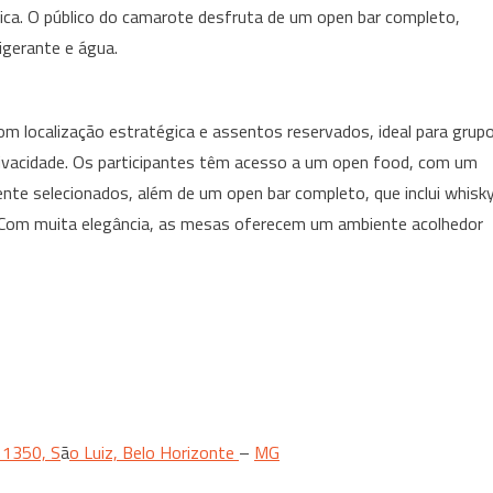
nica. O público do camarote desfruta de um open bar completo,
rigerante e água.
m localização estratégica e assentos reservados, ideal para grup
ivacidade. Os participantes têm acesso a um open food, com um
nte selecionados, além de um open bar completo, que inclui whisky
ua. Com muita elegância, as mesas oferecem um ambiente acolhedor
 1350, S
ã
o Luiz, Belo Horizonte
–
MG