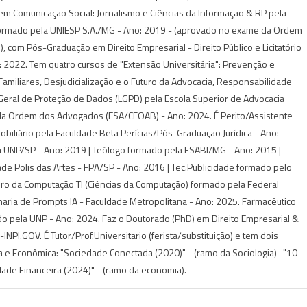
m Comunicação Social: Jornalismo e Ciências da Informação & RP pela
ormado pela UNIESP S.A./MG - Ano: 2019 - (aprovado no exame da Ordem
 com Pós-Graduação em Direito Empresarial - Direito Público e Licitatório
 2022. Tem quatro cursos de "Extensão Universitária": Prevenção e
s Familiares, Desjudicialização e o Futuro da Advocacia, Responsabilidade
i Geral de Proteção de Dados (LGPD) pela Escola Superior de Advocacia
da Ordem dos Advogados (ESA/CFOAB) - Ano: 2024. É Perito/Assistente
Imobiliário pela Faculdade Beta Perícias/Pós-Graduação Jurídica - Ano:
 UNP/SP - Ano: 2019 | Teólogo formado pela ESABI/MG - Ano: 2015 |
de Polis das Artes - FPA/SP - Ano: 2016 | Tec.Publicidade formado pelo
iro da Computação TI (Ciências da Computação) formado pela Federal
aria de Prompts IA - Faculdade Metropolitana - Ano: 2025. Farmacêutico
do pela UNP - Ano: 2024. Faz o Doutorado (PhD) em Direito Empresarial &
NPI.GOV. É Tutor/Prof.Universitario (ferista/substituição) e tem dois
ca e Econômica: "Sociedade Conectada (2020)" - (ramo da Sociologia)- "10
idade Financeira (2024)" - (ramo da economia).