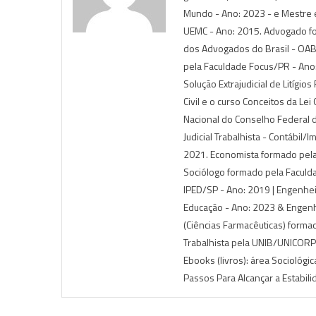
Mundo - Ano: 2023 - e Mestre e
UEMC - Ano: 2015. Advogado f
dos Advogados do Brasil - OAB),
pela Faculdade Focus/PR - Ano:
Solução Extrajudicial de Litígio
Civil e o curso Conceitos da Le
Nacional do Conselho Federal 
Judicial Trabalhista - Contábil/
2021. Economista formado pela
Sociólogo formado pela Faculda
IPED/SP - Ano: 2019 | Engenhe
Educação - Ano: 2023 & Engenh
(Ciências Farmacêuticas) forma
Trabalhista pela UNIB/UNICORP-I
Ebooks (livros): área Sociológi
Passos Para Alcançar a Estabil