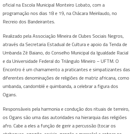
Ogans
oficial na Escola Municipal Monteiro Lobato, com a
e
programação nos dias 18 e 19, na Chácara Meirilaudo, no
Raiz
Recreio dos Bandeirantes.
acontece
neste
Realizado pela Associação Mineira de Clubes Sociais Negros,
mês
através da Secretaria Estadual de Cultura e apoio da Tenda de
em
Umbanda Zé Baiano, do Conselho Municipal da Igualdade Racial
Uberaba
e da Universidade Federal do Triângulo Mineiro – UFTM. O
Encontro é um chamamento a praticantes e simpatizantes das
diferentes denominações de religiões de matriz africana, como
umbanda, candomblé e quimbanda, a celebrar a figura dos
Ogans.
Responsáveis pela harmonia e condução dos rituais de terreiro,
os Ogans são uma das autoridades na hierarquia das religiões
afro. Cabe a eles a função de gerir a percussão (tocar os