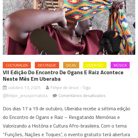
CULTURALIZA
DESTAQUE
DICAS
DIVERSÃO
MÚSICA
VII Edição Do Encontro De Ogans E Raiz Acontece
Neste Mês Em Uberaba
outubro 13, 2025
Felipe de Jesus - Siga:
em
@felipe_jesusjornalista
Comentários desativados
VII
Dos dias 17 a 19 de outubro, Uberaba recebe a sétima edição
Edição
do Encontro de Ogans e Raiz – Resgatando Memórias e
do
Valorizando a História e Cultura Afro-brasileira. Com o tema
Encontro
de
“Funções, Nações e Toques”, o evento gratuito terá abertura