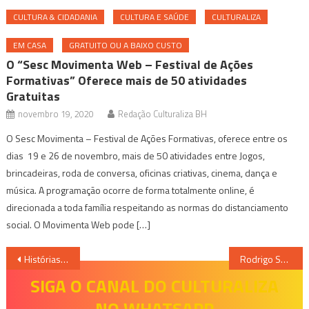
CULTURA & CIDADANIA
CULTURA E SAÚDE
CULTURALIZA
EM CASA
GRATUITO OU A BAIXO CUSTO
O “Sesc Movimenta Web – Festival de Ações
Formativas” Oferece mais de 50 atividades
Gratuitas
novembro 19, 2020
Redação Culturaliza BH
O Sesc Movimenta – Festival de Ações Formativas, oferece entre os
dias 19 e 26 de novembro, mais de 50 atividades entre Jogos,
brincadeiras, roda de conversa, oficinas criativas, cinema, dança e
música. A programação ocorre de forma totalmente online, é
direcionada a toda família respeitando as normas do distanciamento
social. O Movimenta Web pode […]
Navegação
Histórias – O Show do Século vai contar com tradução de libras
Rodrigo Sant’Anna desembarca em Juiz de Fora neste domingo com o espetáculo “Atazanado”
de
SIGA O CANAL DO CULTURALIZA
NO WHATSAPP