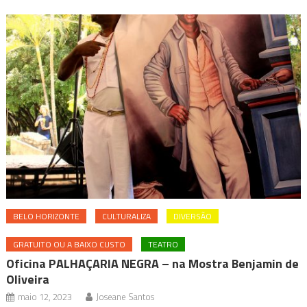
BELO HORIZONTE
CULTURALIZA
DIVERSÃO
GRATUITO OU A BAIXO CUSTO
TEATRO
Oficina PALHAÇARIA NEGRA – na Mostra Benjamin de
Oliveira
maio 12, 2023
Joseane Santos