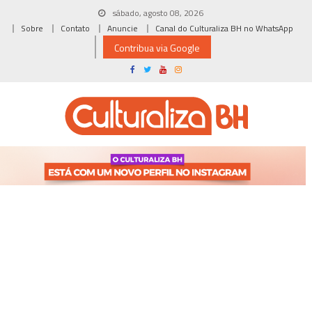
Skip
sábado, agosto 08, 2026
to
Sobre
Contato
Anuncie
Canal do Culturaliza BH no WhatsApp
content
Contribua via Google