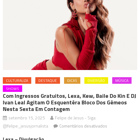
CULTURALIZA
DESTAQUE
DICAS
DIVERSÃO
MÚSICA
SHOWS
Com Ingressos Gratuitos, Lexa, Kew, Baile Do Kin E DJ
Ivan Leal Agitam O Esquentêra Bloco Dos Gêmeos
Nesta Sexta Em Contagem
setembro 15, 2025
Felipe de Jesus - Siga:
em
@felipe_jesusjornalista
Comentários desativados
Com
Lexa – Divulgação.