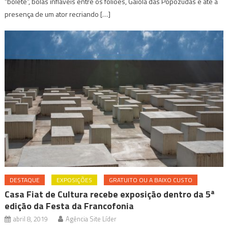
“bolete”, bolas infláveis entre os foliões, Gaiola das Popozudas e até a
presença de um ator recriando […]
DESTAQUE
EXPOSIÇÕES
GRATUITO OU A BAIXO CUSTO
Casa Fiat de Cultura recebe exposição dentro da 5ª
edição da Festa da Francofonia
abril 8, 2019
Agência Site Líder