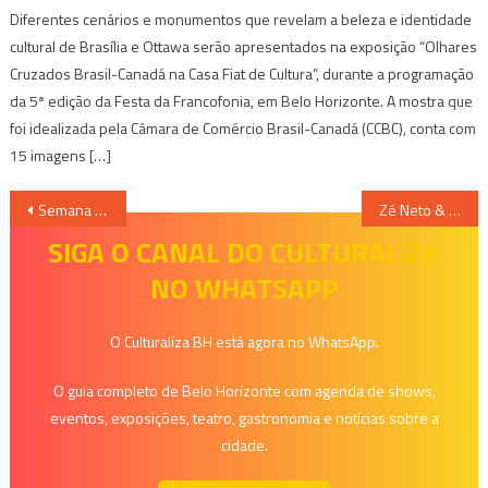
Diferentes cenários e monumentos que revelam a beleza e identidade
cultural de Brasília e Ottawa serão apresentados na exposição “Olhares
Cruzados Brasil-Canadá na Casa Fiat de Cultura”, durante a programação
da 5ª edição da Festa da Francofonia, em Belo Horizonte. A mostra que
foi idealizada pela Câmara de Comércio Brasil-Canadá (CCBC), conta com
15 imagens […]
Navegação
Semana Industrial Mineira 2025 encerra hoje consolidada no calendário nacional de tecnologia industrial
Zé Neto & Cristiano, Jeito Moleque e Netto DJ agitam o “Intenso” em BH neste sábado
de
SIGA O CANAL DO CULTURALIZA
NO WHATSAPP
Post
O Culturaliza BH está agora no WhatsApp.
O guia completo de Belo Horizonte com agenda de shows,
eventos, exposições, teatro, gastronomia e notícias sobre a
cidade.