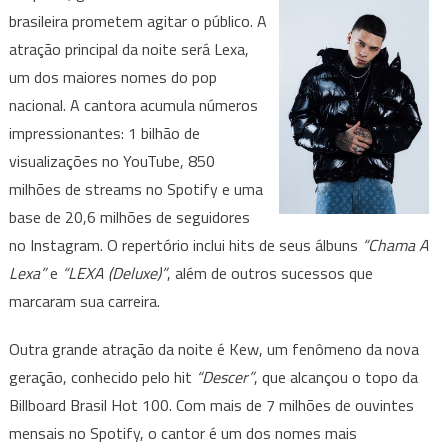
sexta
brasileira prometem agitar o público. A
em
atração principal da noite será Lexa,
Contagem
um dos maiores nomes do pop
nacional. A cantora acumula números
impressionantes: 1 bilhão de
visualizações no YouTube, 850
milhões de streams no Spotify e uma
base de 20,6 milhões de seguidores
no Instagram. O repertório inclui hits de seus álbuns
“Chama A
Lexa”
e
“LEXA (Deluxe)”
, além de outros sucessos que
marcaram sua carreira.
Outra grande atração da noite é Kew, um fenômeno da nova
geração, conhecido pelo hit
“Descer”
, que alcançou o topo da
Billboard Brasil Hot 100. Com mais de 7 milhões de ouvintes
mensais no Spotify, o cantor é um dos nomes mais