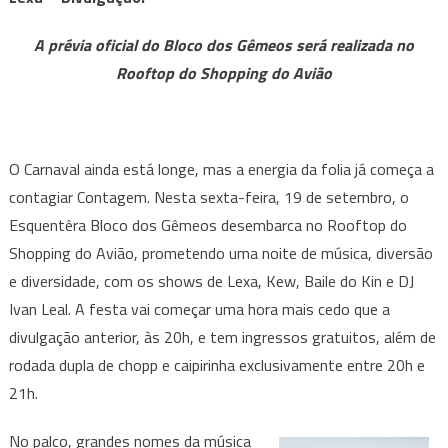
ingressos
gratuitos,
A prévia oficial do Bloco dos Gêmeos será realizada no
Lexa,
Rooftop do Shopping do Avião
Kew,
Baile
do
Kin
O Carnaval ainda está longe, mas a energia da folia já começa a
e
contagiar Contagem. Nesta sexta-feira, 19 de setembro, o
DJ
Esquentêra Bloco dos Gêmeos desembarca no Rooftop do
Ivan
Shopping do Avião, prometendo uma noite de música, diversão
Leal
agitam
e diversidade, com os shows de Lexa, Kew, Baile do Kin e DJ
o
Ivan Leal. A festa vai começar uma hora mais cedo que a
Esquentêra
divulgação anterior, às 20h, e tem ingressos gratuitos, além de
Bloco
rodada dupla de chopp e caipirinha exclusivamente entre 20h e
dos
21h.
Gêmeos
nesta
No palco, grandes nomes da música