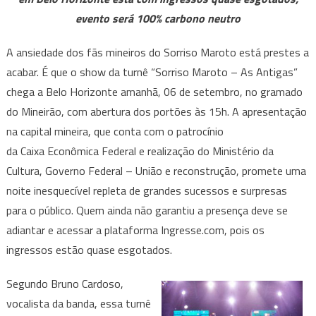
Antigas”
evento será 100% carbono neutro
ocupa
o
A ansiedade dos fãs mineiros do Sorriso Maroto está prestes a
gramado
acabar. É que o show da turnê “Sorriso Maroto – As Antigas”
do
chega a Belo Horizonte amanhã, 06 de setembro, no gramado
Mineirão
amanhã
do Mineirão, com abertura dos portões às 15h. A apresentação
na capital mineira, que conta com o patrocínio
da Caixa Econômica Federal e realização do Ministério da
Cultura, Governo Federal – União e reconstrução, promete uma
noite inesquecível repleta de grandes sucessos e surpresas
para o público. Quem ainda não garantiu a presença deve se
adiantar e acessar a plataforma Ingresse.com, pois os
ingressos estão quase esgotados.
Segundo Bruno Cardoso,
vocalista da banda, essa turnê