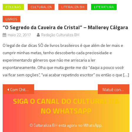
COLUNAS
CULTURALIZA
LITERALIZA BH
LITERATURA
LIVROS
“O Segredo da Caveira de Cristal” – Mallerey Cálgara
maio 22, 2017
Redação Culturaliza BH
O legal de dar dicas SÓ de livros brasileiros é que além de ler mais e
cumprir minhas metas, tenho descoberto cada preciosidade e
experimentando gêneros que não me arriscaria a ler
espontaneamente. Olha que muita gente me diz “daqui a pouco você
vai ficar sem opções”, “vai acabar repetindo escritor” ou então o que […]
Navegação
Com Chitãozinho & Xororó já confirmados, Pedro Leopoldo Rodeio Show 2026 anuncia o início das vendas
Matuê confirma show em Belo Horizonte
de
SIGA O CANAL DO CULTURALIZA
NO WHATSAPP
Post
O Culturaliza BH está agora no WhatsApp.