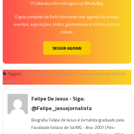
O Culturaliza BH está agora no WhatsApp.
O guia completo de Belo Horizonte com agenda de shows,
eventos, exposições, teatro, gastronomia e notícias sobre a
cidade.
SEGUIR AGORA!
Tagged
"Sorriso Maroto - As Antigas" ocupa o gramado do Mineirão
amanhã
Felipe De Jesus - Siga:
@felipe_jesusjornalista
Biografia: Felipe de Jesus é Jornalista graduado pela
Faculdade Estácio de Sá/MG - Ano: 2007 | Pós-