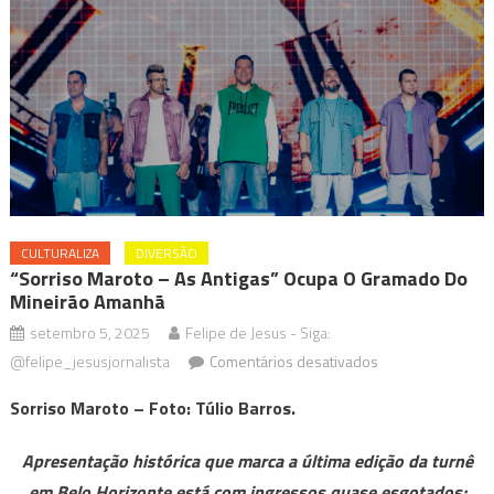
CULTURALIZA
DIVERSÃO
“Sorriso Maroto – As Antigas” Ocupa O Gramado Do
Mineirão Amanhã
setembro 5, 2025
Felipe de Jesus - Siga:
em
@felipe_jesusjornalista
Comentários desativados
“Sorriso
Sorriso Maroto – Foto: Túlio Barros.
Maroto
–
Apresentação histórica que marca a última edição da turnê
As
em Belo Horizonte está com ingressos quase esgotados;