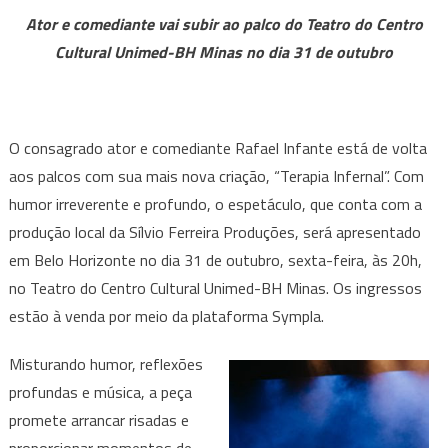
apresenta
Ator e comediante vai subir ao palco do Teatro do Centro
o
Cultural Unimed-BH Minas no dia 31 de outubro
espetáculo
“Terapia
Infernal”
em
O consagrado ator e comediante Rafael Infante está de volta
Belo
aos palcos com sua mais nova criação, “Terapia Infernal”. Com
Horizonte
humor irreverente e profundo, o espetáculo, que conta com a
produção local da Sílvio Ferreira Produções, será apresentado
em Belo Horizonte no dia 31 de outubro, sexta-feira, às 20h,
no Teatro do Centro Cultural Unimed-BH Minas. Os ingressos
estão à venda por meio da plataforma Sympla.
Misturando humor, reflexões
profundas e música, a peça
promete arrancar risadas e