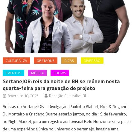
CULTURALIZA
DESTAQUE
DICAS
DIVERSÃO
EVENTOS
MÚSICA
SHOWS
SertaneJOB: reis da noite de BH se reúnem nesta
quarta-feira para gravação de projeto
fevereiro 18, 2025
Redação Culturaliza BH
Artistas do SertaneJOB – Divulgação. Paulinho Alabart, Rick & Nogueira,
Du Monteiro e Cristiano Duarte estarão juntos, no dia 19 de fevereiro,
no Night Market, para um registro audiovisual Belo Horizonte será palco
de uma experiência única no universo do sertanejo. Imagine uma