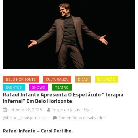
BELO HORIZONTE
CULTURALIZA
DICAS
DIVERSÃO
EVENTOS
SHOWS
TEATRO
Rafael Infante Apresenta O Espetáculo “Terapia
Infernal” Em Belo Horizonte
setembro 2, 2025
Felipe de Jesus - Siga:
em
@felipe_jesusjornalista
Comentários desativados
Rafael
Rafael Infante – Carol Portilho.
Infante