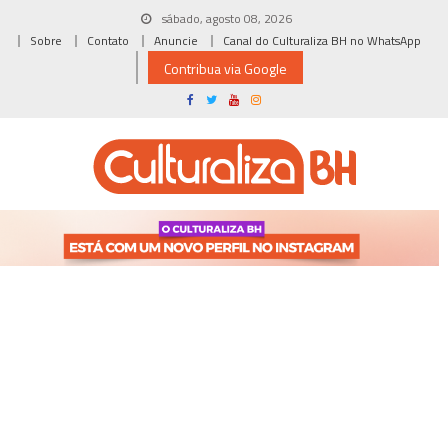
Skip
sábado, agosto 08, 2026
to
Sobre
Contato
Anuncie
Canal do Culturaliza BH no WhatsApp
content
Contribua via Google