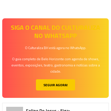
SIGA O CANAL DO CULTURALIZA
NO WHATSAPP
O Culturaliza BH está agora no WhatsApp.
O guia completo de Belo Horizonte com agenda de shows,
eventos, exposições, teatro, gastronomia e notícias sobre a
cidade.
SEGUIR AGORA!
Felipe De Jesus - Siga: