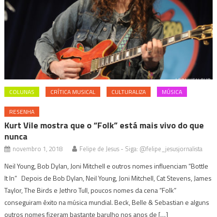
COLUNAS
CRÍTICA MUSICAL
CULTURALIZA
MÚSICA
RESENHA
Kurt Vile mostra que o “Folk” está mais vivo do que
nunca
novembro 1, 2018
Felipe de Jesus - Siga: @felipe_jesusjornalista
Neil Young, Bob Dylan, Joni Mitchell e outros nomes influenciam “Bottle
It In” Depois de Bob Dylan, Neil Young, Joni Mitchell, Cat Stevens, James
Taylor, The Birds e Jethro Tull, poucos nomes da cena “Folk”
conseguiram êxito na música mundial. Beck, Belle & Sebastian e alguns
outros nomes fizeram bastante barulho nos anos de […]