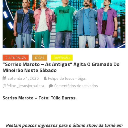
CULTURALIZA
DICAS
DIVERSÃO
“Sorriso Maroto – As Antigas” Agita O Gramado Do
Mineirão Neste Sábado
setembro 1, 2025
Felipe de Jesus - Siga:
em
@felipe_jesusjornalista
Comentários desativados
“Sorriso
Sorriso Maroto –
Foto: Túlio Barros.
Maroto
–
As
Antigas”
Restam poucos ingressos para o último show da turnê em