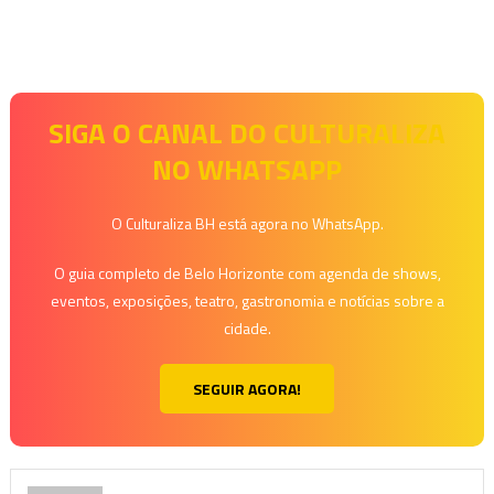
SIGA O CANAL DO CULTURALIZA
NO WHATSAPP
O Culturaliza BH está agora no WhatsApp.
O guia completo de Belo Horizonte com agenda de shows,
eventos, exposições, teatro, gastronomia e notícias sobre a
cidade.
SEGUIR AGORA!