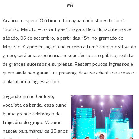
agita
BH
o
gramado
Acabou a espera! O último e tão aguardado show da turnê
do
“Sorriso Maroto – As Antigas” chega a Belo Horizonte neste
Mineirão
sábado, 06 de setembro, a partir das 15h, no gramado do
neste
Mineirão. A apresentação, que encerra a turnê comemorativa do
sábado
grupo, será uma experiência inesquecível para o público, repleta
de grandes sucessos e surpresas. Restam poucos ingressos e
quem ainda não garantiu a presença deve se adiantar e acessar
a plataforma Ingresse.com.
Segundo Bruno Cardoso,
vocalista da banda, essa turnê
é uma grande celebração da
trajetória do grupo. “A turnê
nasceu para marcar os 25 anos