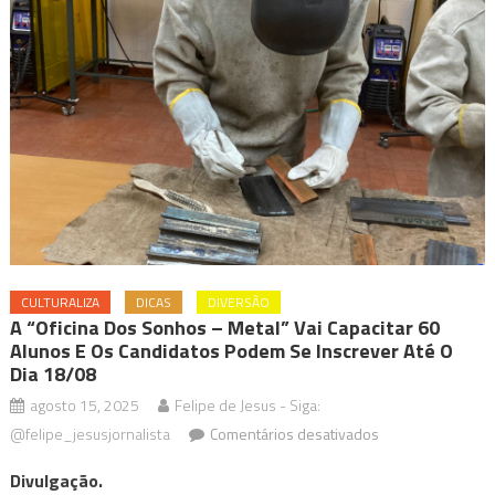
CULTURALIZA
DICAS
DIVERSÃO
A “Oficina Dos Sonhos – Metal” Vai Capacitar 60
Alunos E Os Candidatos Podem Se Inscrever Até O
Dia 18/08
agosto 15, 2025
Felipe de Jesus - Siga:
em
@felipe_jesusjornalista
Comentários desativados
A
Divulgação.
“Oficina