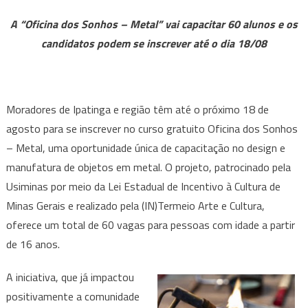
dos
A “Oficina dos Sonhos – Metal” vai capacitar 60 alunos e os
Sonhos
candidatos podem se inscrever até o dia 18/08
–
Metal”
vai
capacitar
Moradores de Ipatinga e região têm até o próximo 18 de
60
agosto para se inscrever no curso gratuito Oficina dos Sonhos
alunos
– Metal, uma oportunidade única de capacitação no design e
e
manufatura de objetos em metal. O projeto, patrocinado pela
os
candidatos
Usiminas por meio da Lei Estadual de Incentivo à Cultura de
podem
Minas Gerais e realizado pela (IN)Termeio Arte e Cultura,
se
oferece um total de 60 vagas para pessoas com idade a partir
inscrever
de 16 anos.
até
o
A iniciativa, que já impactou
dia
positivamente a comunidade
18/08