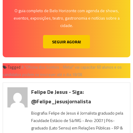
O guia completo de Belo Horizonte com agenda de shows,
eventos, exposições, teatro, gastronomia e notícias sobre a
cidade.
SEGUIR AGORA!
Tagged
A "Oficina dos Sonhos - Metal" vai capacitar 60 alunos e os
candidatos podem se inscrever até o dia 18/08
Felipe De Jesus - Siga:
@felipe_jesusjornalista
Biografia: Felipe de Jesus é Jornalista graduado pela
Faculdade Estácio de Sá/MG - Ano: 2007 | Pós-
graduado (Lato Sensu) em Relações Públicas - RP &