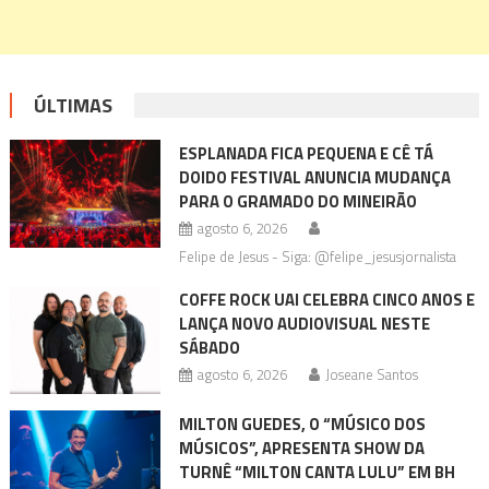
ÚLTIMAS
ESPLANADA FICA PEQUENA E CÊ TÁ
DOIDO FESTIVAL ANUNCIA MUDANÇA
PARA O GRAMADO DO MINEIRÃO
agosto 6, 2026
Felipe de Jesus - Siga: @felipe_jesusjornalista
COFFE ROCK UAI CELEBRA CINCO ANOS E
LANÇA NOVO AUDIOVISUAL NESTE
SÁBADO
agosto 6, 2026
Joseane Santos
MILTON GUEDES, O “MÚSICO DOS
MÚSICOS”, APRESENTA SHOW DA
TURNÊ “MILTON CANTA LULU” EM BH