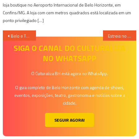
loja boutique no Aeroporto Internacional de Belo Horizonte, em
Confins/MG. A loja com cem metros quadrados está localizada em um
ponto privilegiado […]
Navegação
Belo e Thiaguinho: O Encontro do Ano em BH
Estreia no Cine Boulevard o filme “Um furo” do diretor Rick Alves
de
SIGA O CANAL DO CULTURALIZA
NO WHATSAPP
Post
O Culturaliza BH está agora no WhatsApp.
O guia completo de Belo Horizonte com agenda de shows,
eventos, exposições, teatro, gastronomia e notícias sobre a
cidade.
SEGUIR AGORA!