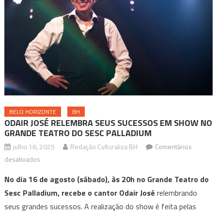
BELO HORIZONTE
BH
ODAIR JOSÉ RELEMBRA SEUS SUCESSOS EM SHOW NO
GRANDE TEATRO DO SESC PALLADIUM
julho 16, 2025
Redação Culturaliza BH
Comentários
em
desativados
ODAIR
No dia 16 de agosto (sábado), às 20h
no Grande Teatro do
JOSÉ
Sesc Palladium, recebe o cantor Odair José
relembrando
RELEMBRA
seus grandes sucessos. A realização do show é feita pelas
SEUS