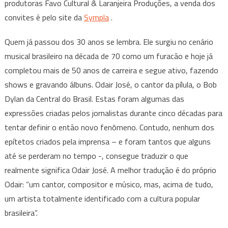
produtoras Favo Cultural & Laranjeira Produções, a venda dos
SUCESSOS
EM
convites é pelo site da
Sympla
.
SHOW
NO
Quem já passou dos 30 anos se lembra. Ele surgiu no cenário
GRANDE
musical brasileiro na década de 70 como um furacão e hoje já
TEATRO
completou mais de 50 anos de carreira e segue ativo, fazendo
DO
shows e gravando álbuns. Odair José, o cantor da pílula, o Bob
SESC
Dylan da Central do Brasil. Estas foram algumas das
PALLADIUM
expressões criadas pelos jornalistas durante cinco décadas para
tentar definir o então novo fenômeno. Contudo, nenhum dos
epítetos criados pela imprensa – e foram tantos que alguns
até se perderam no tempo -, consegue traduzir o que
realmente significa Odair José. A melhor tradução é do próprio
Odair: “um cantor, compositor e músico, mas, acima de tudo,
um artista totalmente identificado com a cultura popular
brasileira”.