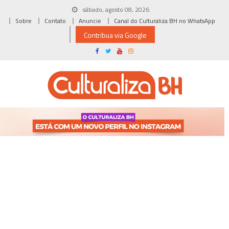
Skip
sábado, agosto 08, 2026
to
Sobre
Contato
Anuncie
Canal do Culturaliza BH no WhatsApp
content
Contribua via Google