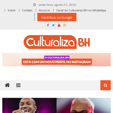
Skip
sexta-feira, agosto 07, 2026
to
Sobre
Contato
Anuncie
Canal do Culturaliza BH no WhatsApp
content
Contribua via Google