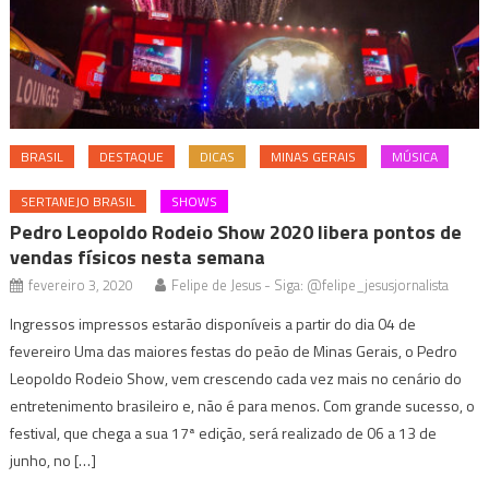
BRASIL
DESTAQUE
DICAS
MINAS GERAIS
MÚSICA
SERTANEJO BRASIL
SHOWS
Pedro Leopoldo Rodeio Show 2020 libera pontos de
vendas físicos nesta semana
fevereiro 3, 2020
Felipe de Jesus - Siga: @felipe_jesusjornalista
Ingressos impressos estarão disponíveis a partir do dia 04 de
fevereiro Uma das maiores festas do peão de Minas Gerais, o Pedro
Leopoldo Rodeio Show, vem crescendo cada vez mais no cenário do
entretenimento brasileiro e, não é para menos. Com grande sucesso, o
festival, que chega a sua 17ª edição, será realizado de 06 a 13 de
junho, no […]