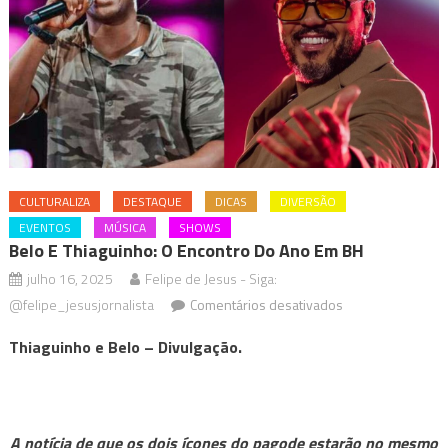
CULTURALIZA
DESTAQUE
DICAS
DIVERSÃO
EVENTOS
MÚSICA
SHOWS
Belo E Thiaguinho: O Encontro Do Ano Em BH
julho 16, 2025
Felipe de Jesus - Siga:
em
@felipe_jesusjornalista
Comentários desativados
Belo
Thiaguinho e Belo – Divulgação.
e
Thiaguinho:
O
Encontro
A notícia de que os dois ícones do pagode estarão no mesmo