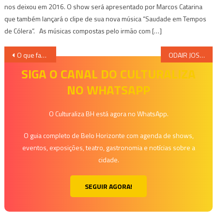
nos deixou em 2016. O show será apresentado por Marcos Catarina
que também lançará o clipe de sua nova música “Saudade em Tempos
de Cólera”. As músicas compostas pelo irmão com […]
Navegação
O que fazer no inverno e nas férias em Belo Horizonte?
ODAIR JOSÉ RELEMBRA SEUS SUCESSOS EM SHOW NO GRANDE TEATRO DO SESC PALLADIUM
de
SIGA O CANAL DO CULTURALIZA
NO WHATSAPP
Post
O Culturaliza BH está agora no WhatsApp.
O guia completo de Belo Horizonte com agenda de shows,
eventos, exposições, teatro, gastronomia e notícias sobre a
cidade.
SEGUIR AGORA!