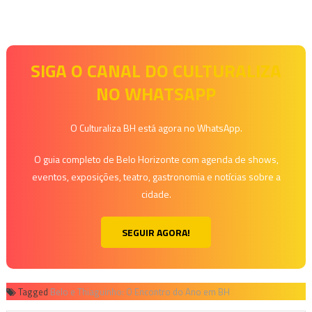
SIGA O CANAL DO CULTURALIZA
NO WHATSAPP
O Culturaliza BH está agora no WhatsApp.
O guia completo de Belo Horizonte com agenda de shows,
eventos, exposições, teatro, gastronomia e notícias sobre a
cidade.
SEGUIR AGORA!
Tagged
Belo e Thiaguinho: O Encontro do Ano em BH