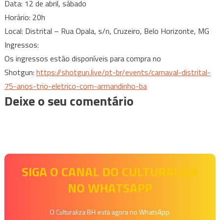
Data: 12 de abril, sábado
Horário: 20h
Local: Distrital – Rua Opala, s/n, Cruzeiro, Belo Horizonte, MG
Ingressos:
Os ingressos estão disponíveis para compra no
Shotgun:
https://shotgun.live/pt-br/
events/carnaval-distrital-
75-
anos-trio-eletrico-com-
armandinho-ba
Deixe o seu comentário
SIGA O CANAL DO CULTURALIZA
NO WHATSAPP
O Culturaliza BH está agora no WhatsApp.