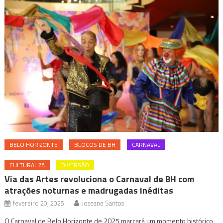
BELO HORIZONTE
BLOCOS DE BH
CARNAVAL
CULTURALIZA
DIVERSÃO
Via das Artes revoluciona o Carnaval de BH com
atrações noturnas e madrugadas inéditas
fevereiro 20, 2025
Joseane Santos
O Carnaval de Belo Horizonte de 2025 marcará um momento histórico