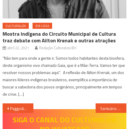
CULTURALIZA
EM CASA
Mostra Indígena do Circuito Municipal de Cultura
traz debate com Ailton Krenak e outras atrações
abril 22, 2021
Redação Culturaliza BH
“Não tem para onde a gente ir. Somos todos habitantes desta biosfera,
deste organismo vivo chamado Gaia, que é a Mãe-Terra. Vamos ter que
resolver nossos problemas aqui”. A reflexão de Ailton Krenak, um dos
maiores líderes indígenas brasileiros, exemplifica a importância de
buscar a sabedoria dos povos originários, principalmente em tempos
de crise. […]
Navegação
Paggodin do Léo Santana anuncia o grupo Akatu como convidado especial
Santuário do Caraça anuncia programação para a Semana Santa 2025
de
SIGA O CANAL DO CULTURALIZA