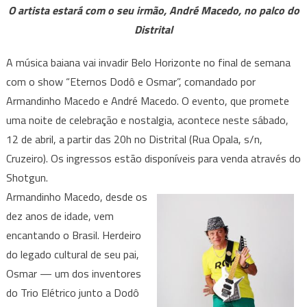
em
O artista estará com o seu irmão, André Macedo, no palco do
BH
Distrital
com
o
A música baiana vai invadir Belo Horizonte no final de semana
show
com o show “Eternos Dodô e Osmar”, comandado por
“Eternos
Armandinho Macedo e André Macedo. O evento, que promete
Dodô
uma noite de celebração e nostalgia, acontece neste sábado,
e
12 de abril, a partir das 20h no Distrital (Rua Opala, s/n,
Osmar”
Cruzeiro). Os ingressos estão disponíveis para venda através do
Shotgun.
Armandinho Macedo, desde os
dez anos de idade, vem
encantando o Brasil. Herdeiro
do legado cultural de seu pai,
Osmar — um dos inventores
do Trio Elétrico junto a Dodô