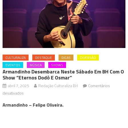
CULTURALIZA
DESTAQUE
DICAS
DIVERSÃO
EVENTOS
MÚSICA
SHOWS
Armandinho Desembarca Neste Sábado Em BH Com O
Show “Eternos Dodô E Osmar”
abril 7, 2025
Redação Culturaliza BH
Comentários
em
desativados
Armandinho
Armandinho – Felipe Oliveira.
desembarca
neste
sábado