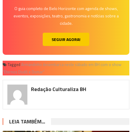
O guia completo de Belo Horizonte com agenda de shows,
eventos, exposições, teatro, gastronomia e notícias sobre a
cidade.
SEGUIR AGORA!
Tagged
Armandinho desembarca neste sábado em BH com o show
"Eternos Dodô e Osmar"
Redação Culturaliza BH
LEIA TAMBÉM...