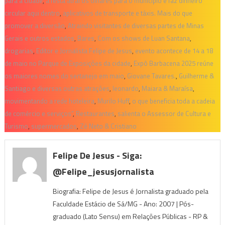
para a cidade
,
a festa atrai os olhares para o município e faz dinheiro
circular aqui dentro
,
aplicativos de transporte e táxis. Mais do que
promover a diversão
,
Atraindo visitantes de diversas partes de Minas
Gerais e outros estados
,
Bares
,
Com os shows de Luan Santana
,
drogarias
,
Editor e Jornalista Felipe de Jesus
,
evento acontece de 14 a 18
de maio no Parque de Exposições da cidade
,
Expô Barbacena 2025 reúne
os maiores nomes do sertanejo em maio
,
Giovane Tavares.
,
Guilherme &
Santiago e diversas outras atrações
,
leonardo
,
Maiara & Maraísa
,
movimentando a rede hoteleira
,
Murilo Huff
,
o que beneficia toda a cadeia
de comércio e serviços”
,
Restaurantes
,
salienta o Assessor de Cultura e
Turismo
,
supermercados
,
Zé Neto & Cristiano
Felipe De Jesus - Siga:
@felipe_jesusjornalista
Biografia: Felipe de Jesus é Jornalista graduado pela
Faculdade Estácio de Sá/MG - Ano: 2007 | Pós-
graduado (Lato Sensu) em Relações Públicas - RP &