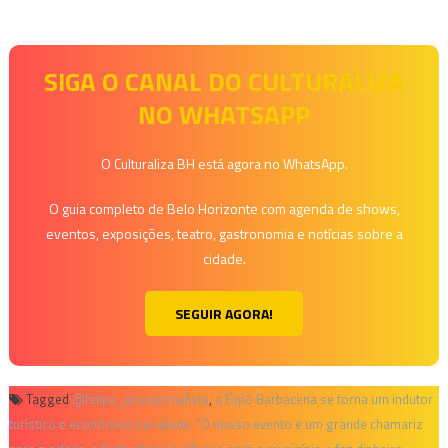
SIGA O CANAL DO CULTURALIZA
NO WHATSAPP
O Culturaliza BH está agora no WhatsApp.
O guia completo de Belo Horizonte com agenda de shows,
eventos, exposições, teatro, gastronomia e notícias sobre a
cidade.
SEGUIR AGORA!
Tagged
@felipe_jesusjornalista
,
a Expô Barbacena se torna um indutor
turístico e econômico na cidade. “O nosso evento é um grande chamariz