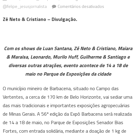
em
@felipe_jesusjornalista
Comentários desativados
Expô
Zé Neto & Cristiano – Divulgação.
Barbacena
2025
reúne
os
Com os shows de Luan Santana, Zé Neto & Cristiano, Maiara
maiores
& Maraisa, Leonardo, Murilo Huff, Guilherme & Santiago e
nomes
diversas outras atrações, evento acontece de 14 a 18 de
do
maio no Parque de Exposições da cidade
sertanejo
em
O município mineiro de Barbacena, situado no Campo das
maio
Vertentes, a cerca de 170 km de Belo Horizonte, vai sediar uma
das mais tradicionais e importantes exposições agropecuárias
de Minas Gerais. A 56ª edição da Expô Barbacena será realizada
de 14 a 18 de maio, no Parque de Exposições Senador Bias
Fortes, com entrada solidária, mediante a doação de 1 kg de