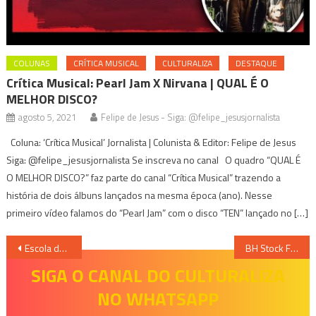
COLUNAS
CRÍTICA MUSICAL
CULTURALIZA
DESTAQUE
Crítica Musical: Pearl Jam X Nirvana | QUAL É O
MELHOR DISCO?
agosto 5, 2021
Felipe de Jesus - Siga: @felipe_jesusjornalista
Coluna: ‘Crítica Musical’ Jornalista | Colunista & Editor: Felipe de Jesus
Siga: @felipe_jesusjornalista Se inscreva no canal O quadro “QUAL É
O MELHOR DISCO?” faz parte do canal “Crítica Musical” trazendo a
história de dois álbuns lançados na mesma época (ano). Nesse
primeiro vídeo falamos do “Pearl Jam” com o disco “TEN” lançado no […]
Navegação
Escola de atores Espaço Cênico realiza Noite Cênica com a presença da diretora Valéria Alencar nesta sexta e sábado
BH Stock Festival realiza lançamento da edição de 2025
de
SIGA O CANAL DO CULTURALIZA
NO WHATSAPP
Post