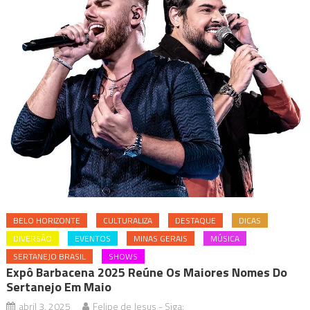
BELO HORIZONTE
CULTURALIZA
DESTAQUE
DICAS
DIVERSÃO
EVENTOS
MINAS GERAIS
MÚSICA
SERTANEJO BRASIL
SHOWS
Expô Barbacena 2025 Reúne Os Maiores Nomes Do
Sertanejo Em Maio
abril 3, 2025
Felipe de Jesus - Siga: