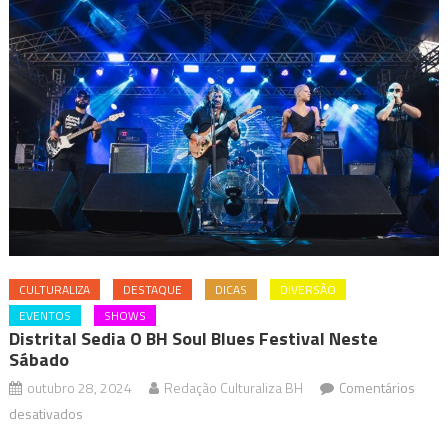
CULTURALIZA
DESTAQUE
DICAS
DIVERSÃO
EVENTOS
SHOWS
Distrital Sedia O BH Soul Blues Festival Neste
Sábado
outubro 28, 2024
Redação Culturaliza BH
Comentários
em
desativados
Distrital