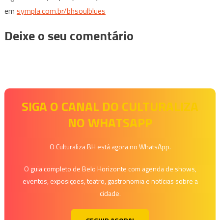
em
sympla.com.br/bhsoulblues
Deixe o seu comentário
SIGA O CANAL DO CULTURALIZA
NO WHATSAPP
O Culturaliza BH está agora no WhatsApp.
O guia completo de Belo Horizonte com agenda de shows,
eventos, exposições, teatro, gastronomia e notícias sobre a
cidade.