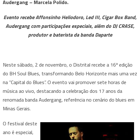
Audergang – Marcela Polido.
sedia
o
Evento recebe Affonsinho Heliodoro, Led III, Cigar Box Band,
BH
Audergang com participações especiais, além do DJ CRASE,
Soul
produtor e baterista da banda Daparte
Blues
Festival
neste
sábado
Neste sábado, 2 de novembro, o Distrital recebe a 16ª edição
do BH Soul Blues, transformando Belo Horizonte mais uma vez
na “Capital do Blues”. O evento vai promover sete horas de
música ao vivo, destacando a celebração dos 17 anos da
renomada banda Audergang, referência no cenário do blues em
Minas Gerais.
O festival deste
ano é especial,