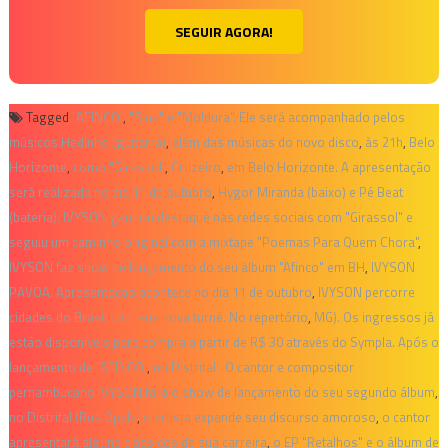
SEGUIR AGORA!
Tagged
"AFINCO"
,
"Sina" e "Moldura". Ele será acompanhado pelos
músicos Hedinho (guitarra)
,
além das músicas do novo disco
,
às 21h
,
Belo
Horizonte
,
como "Girassol"
,
Cruzeiro
,
em Belo Horizonte. A apresentação
será realizada no dia 11 de outubro
,
Hygor Miranda (baixo) e Pé Beat
(bateria). IVYSON ganhou destaque nas redes sociais com "Girassol" e
seguiu um caminho original com a mixtape "Poemas Para Quem Chora"
,
IVYSON faz show de lançamento do seu álbum "Afinco" em BH
,
IVYSON
PAVOA. Apresentação acontece no dia 11 de outubro
,
IVYSON percorre
cidades do Brasil com sua nova turnê. No repertório
,
MG). Os ingressos já
estão disponíveis para compra a partir de R$ 30 através do Sympla. Após o
lançamento de "AFINCO"
,
no Distrital O cantor e compositor
pernambucano IVYSON fará o show de lançamento do seu segundo álbum
,
no Distrital (Rua Opala
,
o artista expande seu discurso amoroso
,
o cantor
apresentará alguns clássicos de sua carreira
,
o EP "Retalhos" e o álbum de