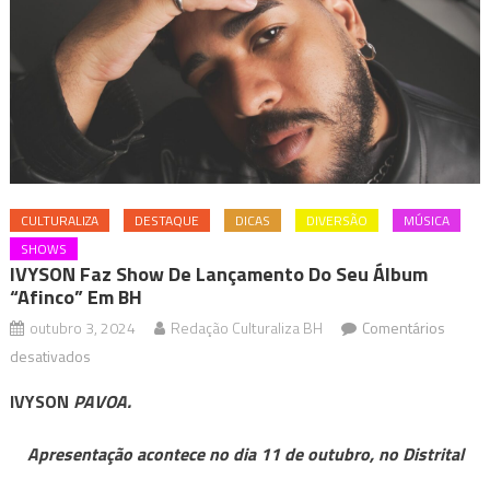
CULTURALIZA
DESTAQUE
DICAS
DIVERSÃO
MÚSICA
SHOWS
IVYSON Faz Show De Lançamento Do Seu Álbum
“Afinco” Em BH
outubro 3, 2024
Redação Culturaliza BH
Comentários
em
desativados
IVYSON
IVYSON
PAVOA.
faz
show
Apresentação acontece no dia 11 de outubro, no Distrital
de