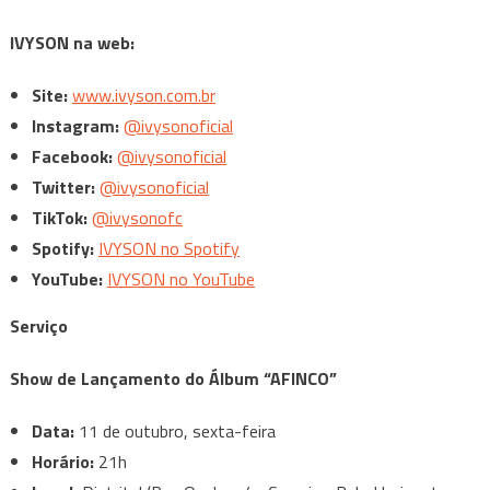
IVYSON na web:
Site:
www.ivyson.com.br
Instagram:
@ivysonoficial
Facebook:
@ivysonoficial
Twitter:
@ivysonoficial
TikTok:
@ivysonofc
Spotify:
IVYSON no Spotify
YouTube:
IVYSON no YouTube
Serviço
Show de Lançamento do Álbum “AFINCO”
Data:
11 de outubro, sexta-feira
Horário:
21h