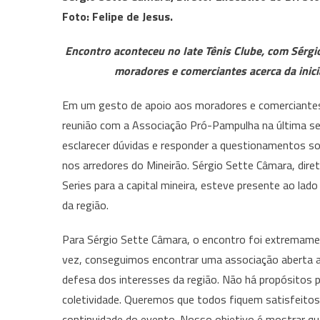
Foto: Felipe de Jesus.
Encontro aconteceu no Iate Tênis Clube, com Sérgio
moradores e comerciantes acerca da inici
Em um gesto de apoio aos moradores e comerciantes 
reunião com a Associação Pró-Pampulha na última sext
esclarecer dúvidas e responder a questionamentos s
nos arredores do Mineirão. Sérgio Sette Câmara, diret
Series para a capital mineira, esteve presente ao l
da região.
Para Sérgio Sette Câmara, o encontro foi extremament
vez, conseguimos encontrar uma associação aberta a
defesa dos interesses da região. Não há propósitos po
coletividade. Queremos que todos fiquem satisfeitos 
continuidade do evento. Nosso objetivo é mostrar q