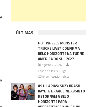
e
ÚLTIMAS
HOT WHEELS MONSTER
TRUCKS LIVE™ CONFIRMA
BELO HORIZONTE NA TURNÊ
AMÉRICA DO SUL 2027
agosto 7, 2026
Felipe de Jesus - Siga:
@felipe_jesusjornalista
ra
AS HILÁRIAS: SUZY BRASIL,
KAYETE E KAROLINE ABSINTO
RETORNAM A BELO
HORIZONTE PARA
em
APRESENTAÇÃO ÚNICA NO