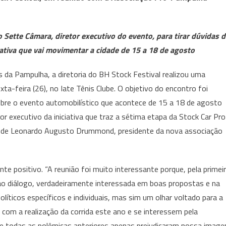
Stock
Festival
realiza
 Sette Câmara, diretor executivo do evento, para tirar dúvidas d
reunião
ativa que vai movimentar a cidade de 15 a 18 de agosto
com
a
da Pampulha, a diretoria do BH Stock Festival realizou uma
Associação
a-feira (26), no Iate Tênis Clube. O objetivo do encontro foi
Pró-
obre o evento automobilístico que acontece de 15 a 18 de agosto
Pampulha
or executivo da iniciativa que traz a sétima etapa da Stock Car Pro
ado de Leonardo Augusto Drummond, presidente da nova associação
e positivo. “A reunião foi muito interessante porque, pela primei
o diálogo, verdadeiramente interessada em boas propostas e na
líticos específicos e individuais, mas sim um olhar voltado para a
com a realização da corrida este ano e se interessem pela
ue todas as polêmicas anteriores apenas prejudicaram nossa imag