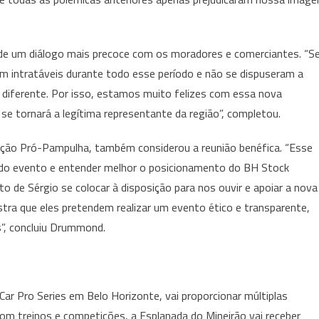
 de um diálogo mais precoce com os moradores e comerciantes. “S
m intratáveis durante todo esse período e não se dispuseram a
o diferente. Por isso, estamos muito felizes com essa nova
se tornará a legítima representante da região”, completou.
ão Pró-Pampulha, também considerou a reunião benéfica. “Esse
o do evento e entender melhor o posicionamento do BH Stock
ato de Sérgio se colocar à disposição para nos ouvir e apoiar a nova
stra que eles pretendem realizar um evento ético e transparente,
”, concluiu Drummond.
ar Pro Series em Belo Horizonte, vai proporcionar múltiplas
com treinos e competições, a Esplanada do Mineirão vai receber