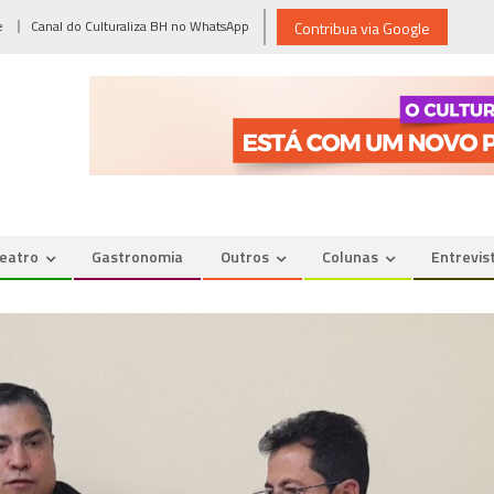
e
Canal do Culturaliza BH no WhatsApp
Contribua via Google
eatro
Gastronomia
Outros
Colunas
Entrevis