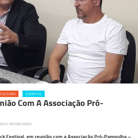
 CULTURA
EVENTOS
união Com A Associação Pró-
em
rios desativados
BH
ock Festival, em reunião com a Associação Pró-Pampulha –