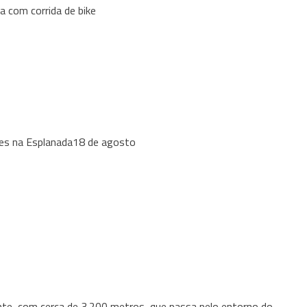
 com corrida de bike
dades na Esplanada18 de agosto
nte, com cerca de 3.200 metros, que passa pelo entorno do