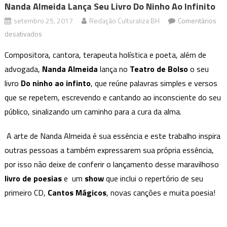
Nanda Almeida Lança Seu Livro Do Ninho Ao Infinito
setembro 25, 2017
Redação Culturaliza BH
Comentários
em
desativados
Nanda
Compositora, cantora, terapeuta holística e poeta, além de
Almeida
advogada,
Nanda Almeida
lança no
Teatro de Bolso
o seu
lança
livro
Do ninho ao infinto
, que reúne palavras simples e versos
seu
que se repetem, escrevendo e cantando ao inconsciente do seu
livro
Do
público, sinalizando um caminho para a cura da alma.
ninho
ao
A arte de Nanda Almeida é sua essência e este trabalho inspira
infinito
outras pessoas a também expressarem sua própria essência,
por isso não deixe de conferir o lançamento desse maravilhoso
livro de poesias
e um
show
que inclui o repertório de seu
primeiro CD,
Cantos Mágicos
, novas canções e muita poesia!