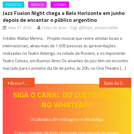
EVENTOS
MÚSICA
SHOWS
Jazz Fusion Night chega a Belo Horizonte em junho
depois de encantar o público argentino
maio 31, 2024
Felipe de Jesus - Siga: @felipe_jesusjornalista
Crédito: Matías Merino. Projeto musical que reúne artistas locais e
internacionais, atraiu mais de 1.500 pessoas às apresentações
realizadas no Teatro Astengo, na cidade de Rosário, e no imponente
Teatro Coliseo, em Buenos Aires Os amantes do jazz têm um encontro
marcado para o próximo dia 04 de junho, às 20h, no Cine Theatro […]
Navegação
Breve Festival: Músicas, emoções e vibrações duradouras
Baile do Dennis volta pra capital no próximo dia 29
de
SIGA O CANAL DO CULTURALIZA
NO WHATSAPP
Post
O Culturaliza BH está agora no WhatsApp.
O guia completo de Belo Horizonte com agenda de shows,