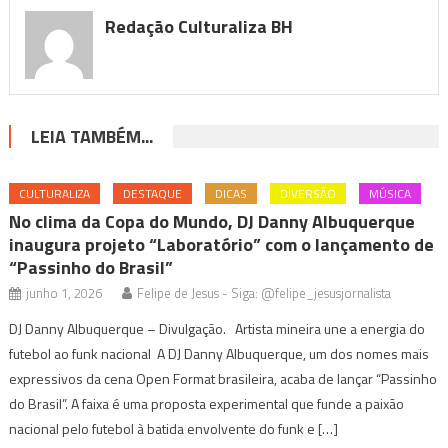
Redação Culturaliza BH
LEIA TAMBÉM...
CULTURALIZA
DESTAQUE
DICAS
DIVERSÃO
MÚSICA
No clima da Copa do Mundo, DJ Danny Albuquerque
inaugura projeto “Laboratório” com o lançamento de
“Passinho do Brasil”
junho 1, 2026
Felipe de Jesus - Siga: @felipe_jesusjornalista
DJ Danny Albuquerque – Divulgação. Artista mineira une a energia do
futebol ao funk nacional A DJ Danny Albuquerque, um dos nomes mais
expressivos da cena Open Format brasileira, acaba de lançar “Passinho
do Brasil”. A faixa é uma proposta experimental que funde a paixão
nacional pelo futebol à batida envolvente do funk e […]