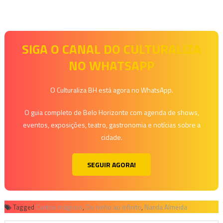
SIGA O CANAL DO CULTURALIZA
NO WHATSAPP
O Culturaliza BH está agora no WhatsApp.
O guia completo de Belo Horizonte com agenda de shows,
eventos, exposições, teatro, gastronomia e notícias sobre a
cidade.
SEGUIR AGORA!
Tagged
Cantos mágicos
,
Do ninho ao infinito
,
Nanda Almeida