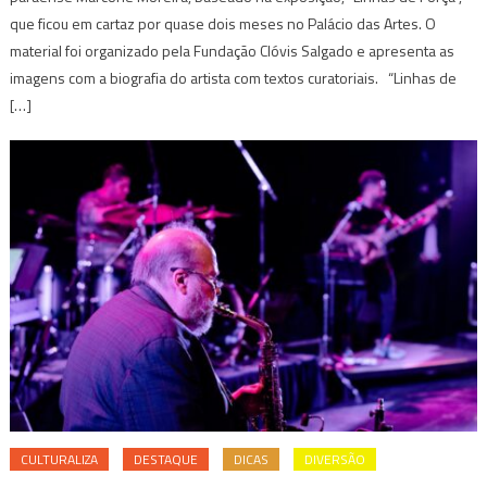
que ficou em cartaz por quase dois meses no Palácio das Artes. O
material foi organizado pela Fundação Clóvis Salgado e apresenta as
imagens com a biografia do artista com textos curatoriais. “Linhas de
[…]
CULTURALIZA
DESTAQUE
DICAS
DIVERSÃO